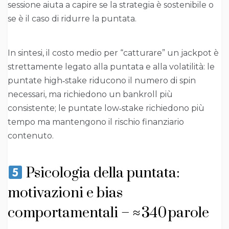
sessione aiuta a capire se la strategia è sostenibile o
se è il caso di ridurre la puntata.
In sintesi, il costo medio per “catturare” un jackpot è
strettamente legato alla puntata e alla volatilità: le
puntate high‑stake riducono il numero di spin
necessari, ma richiedono un bankroll più
consistente; le puntate low‑stake richiedono più
tempo ma mantengono il rischio finanziario
contenuto.
Psicologia della puntata:
motivazioni e bias
comportamentali – ≈ 340 parole