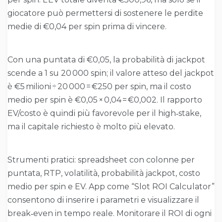
giocatore può permettersi di sostenere le perdite
medie di €0,04 per spin prima di vincere.
Con una puntata di €0,05, la probabilità di jackpot
scende a 1 su 20 000 spin; il valore atteso del jackpot
è €5 milioni ÷ 20 000 = €250 per spin, ma il costo
medio per spin è €0,05 × 0,04 = €0,002. Il rapporto
EV/costo è quindi più favorevole per il high‑stake,
ma il capitale richiesto è molto più elevato.
Strumenti pratici: spreadsheet con colonne per
puntata, RTP, volatilità, probabilità jackpot, costo
medio per spin e EV. App come “Slot ROI Calculator”
consentono di inserire i parametri e visualizzare il
break‑even in tempo reale. Monitorare il ROI di ogni