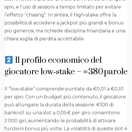
spin, e l’uso di sessioni a tempo limitato per evitare
l’effetto “chasing”. In sintesi, il high‑stake offre la
possibilità di accedere a jackpot più grandi e bonus
più generosi, ma richiede disciplina finanziaria e una
chiara soglia di perdita accettabile.
Il profilo economico del
giocatore low‑stake – ≈ 380 parole
Il “low‑stake” comprende puntate da €0,01 a €0,10
per spin. Con un budget più contenuto, il giocatore
può allungare la durata della sessione: €100 di
bankroll su una slot a 0,05 € per giro consentono
2 000 giri, aumentando le probabilità di attivare
funzioni bonus più volte. La volatilità di queste slot è