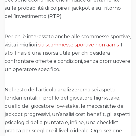
sulle probabilità di colpire il jackpot e sul ritorno
dell’investimento (RTP).
Per chi è interessato anche alle scommesse sportive,
visita i migliori
siti scommesse sportive non aams
. Il
sito Thais è una risorsa utile per chi desidera
confrontare offerte e condizioni, senza promuovere
un operatore specifico.
Nel resto dell’articolo analizzeremo sei aspetti
fondamentali: il profilo del giocatore high‑stake,
quello del giocatore low‑stake, le meccaniche dei
jackpot progressivi, un’analisi cost‑benefit, gli aspetti
psicologici della puntata e, infine, una checklist
pratica per scegliere il livello ideale. Ogni sezione