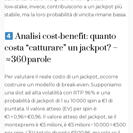
low‑stake, invece, contribuiscono a un jackpot più
stabile, ma la loro probabilità di vincita rimane bassa.
Analisi cost‑benefit: quanto
costa “catturare” un jackpot? –
≈ 360 parole
Per valutare il reale costo di un jackpot, occorre
costruire un modello di break‑even. Supponiamo
una slot ad alta volatilità con RTP 96 % e una
probabilità di jackpot di 1 su 10 000 spin a €1 di
puntata. Il valore atteso (EV) per spin è:
€1 × 0,96 = €0,96. Il valore atteso del jackpot, se il
montepremi è €5 milioni, è €5 milioni ÷ 10 000 = €500
per spin. L’EV totale diventa €500,96, ma solo se il