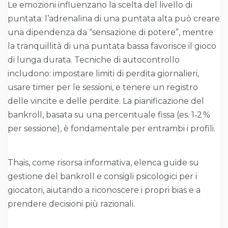
Le emozioni influenzano la scelta del livello di
puntata: l’adrenalina di una puntata alta può creare
una dipendenza da “sensazione di potere”, mentre
la tranquillità di una puntata bassa favorisce il gioco
di lunga durata. Tecniche di autocontrollo
includono: impostare limiti di perdita giornalieri,
usare timer per le sessioni, e tenere un registro
delle vincite e delle perdite. La pianificazione del
bankroll, basata su una percentuale fissa (es. 1‑2 %
per sessione), è fondamentale per entrambi i profili.
Thais, come risorsa informativa, elenca guide su
gestione del bankroll e consigli psicologici per i
giocatori, aiutando a riconoscere i propri bias e a
prendere decisioni più razionali.