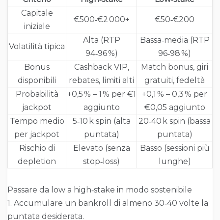
Capitale
€500‑€2 000+
€50‑€200
iniziale
Alta (RTP
Bassa‑media (RTP
Volatilità tipica
94‑96 %)
96‑98 %)
Bonus
Cashback VIP,
Match bonus, giri
disponibili
rebates, limiti alti
gratuiti, fedeltà
Probabilità
+0,5 % – 1 % per €1
+0,1 % – 0,3 % per
jackpot
aggiunto
€0,05 aggiunto
Tempo medio
5‑10 k spin (alta
20‑40 k spin (bassa
per jackpot
puntata)
puntata)
Rischio di
Elevato (senza
Basso (sessioni più
depletion
stop‑loss)
lunghe)
Passare da low a high‑stake in modo sostenibile
1. Accumulare un bankroll di almeno 30‑40 volte la
puntata desiderata.