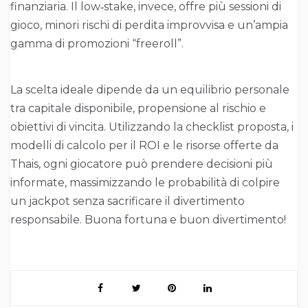
finanziaria. Il low‑stake, invece, offre più sessioni di
gioco, minori rischi di perdita improvvisa e un’ampia
gamma di promozioni “freeroll”.
La scelta ideale dipende da un equilibrio personale
tra capitale disponibile, propensione al rischio e
obiettivi di vincita. Utilizzando la checklist proposta, i
modelli di calcolo per il ROI e le risorse offerte da
Thais, ogni giocatore può prendere decisioni più
informate, massimizzando le probabilità di colpire
un jackpot senza sacrificare il divertimento
responsabile. Buona fortuna e buon divertimento!