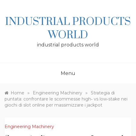
Skip
to
content
INDUSTRIAL PRODUCTS
WORLD
industrial products world
Menu
»
»
Home
Engineering Machinery
Strategia di
puntata: confrontare le scommesse high‑ vs low‑stake nei
giochi di slot online per massimizzare i jackpot
Engineering Machinery