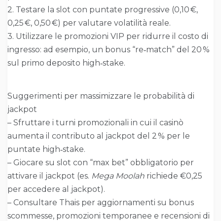
2. Testare la slot con puntate progressive (0,10 €,
0,25 €, 0,50 €) per valutare volatilità reale.
3. Utilizzare le promozioni VIP per ridurre il costo di
ingresso: ad esempio, un bonus “re‑match” del 20 %
sul primo deposito high‑stake.
Suggerimenti per massimizzare le probabilità di
jackpot
– Sfruttare i turni promozionali in cui il casinò
aumenta il contributo al jackpot del 2 % per le
puntate high‑stake.
– Giocare su slot con “max bet” obbligatorio per
attivare il jackpot (es.
Mega Moolah
richiede €0,25
per accedere al jackpot).
– Consultare Thais per aggiornamenti su bonus
scommesse, promozioni temporanee e recensioni di