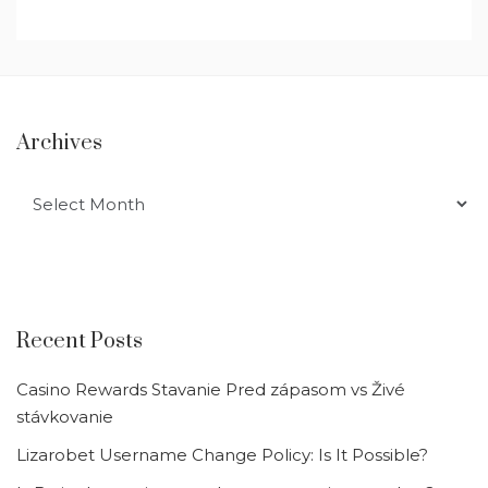
Archives
Archives
Recent Posts
Casino Rewards Stavanie Pred zápasom vs Živé
stávkovanie
Lizarobet Username Change Policy: Is It Possible?