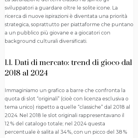
sviluppatori a guardare oltre le solite icone. La
ricerca di nuove ispirazioni è diventata una priorità
strategica, soprattutto per piattaforme che puntano
a un pubblico più giovane e a giocatori con
background culturali diversificati.
1.1. Dati di mercato: trend di gioco dal
2018 al 2024
Immaginiamo un grafico a barre che confronta la
quota di slot “originali” (cioè con licenza esclusiva o
tema unico) rispetto a quelle “classiche” dal 2018 al
2024. Nel 2018 le slot originali rappresentavano il
12 % del catalogo totale; nel 2024 questa
percentuale è salita al 34 %, con un picco del 38 %