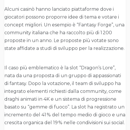
Alcuni casinò hanno lanciato piattaforme dove i
giocatori possono proporre idee di tema e votare i
concept migliori. Un esempio è “Fantasy Forge”, una
community italiana che ha raccolto più di 1 200
proposte in un anno. Le proposte più votate sono
state affidate a studi di sviluppo per la realizzazione.
Il caso più emblematico è la slot “Dragon’s Lore”,
nata da una proposta di un gruppo di appassionati
di fantasy. Dopo la votazione, il team di sviluppo ha
integrato elementi richiesti dalla community, come
draghi animati in 4K e un sistema di progressione
basato su “gemme di fuoco”. La slot ha registrato un
incremento del 41 % del tempo medio di gioco e una
crescita organica del 19 % nelle condivisioni sui social.