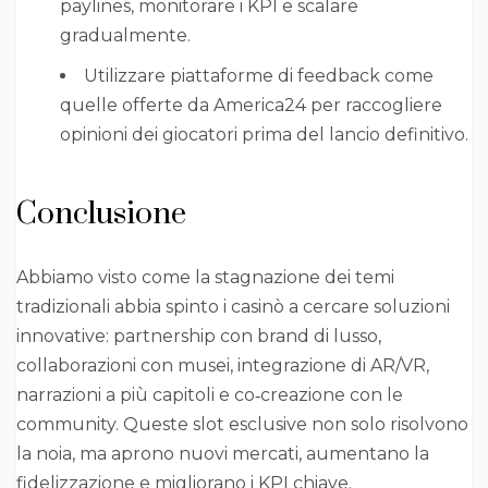
paylines, monitorare i KPI e scalare
gradualmente.
Utilizzare piattaforme di feedback come
quelle offerte da America24 per raccogliere
opinioni dei giocatori prima del lancio definitivo.
Conclusione
Abbiamo visto come la stagnazione dei temi
tradizionali abbia spinto i casinò a cercare soluzioni
innovative: partnership con brand di lusso,
collaborazioni con musei, integrazione di AR/VR,
narrazioni a più capitoli e co‑creazione con le
community. Queste slot esclusive non solo risolvono
la noia, ma aprono nuovi mercati, aumentano la
fidelizzazione e migliorano i KPI chiave.