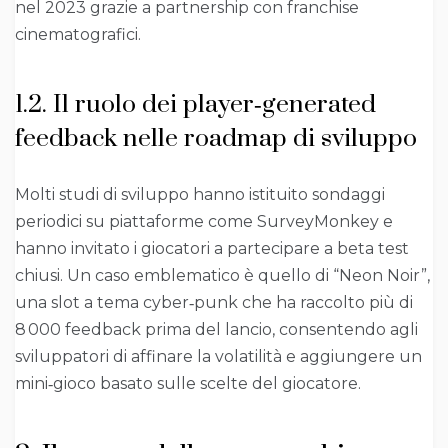
nel 2023 grazie a partnership con franchise
cinematografici.
1.2. Il ruolo dei player‑generated
feedback nelle roadmap di sviluppo
Molti studi di sviluppo hanno istituito sondaggi
periodici su piattaforme come SurveyMonkey e
hanno invitato i giocatori a partecipare a beta test
chiusi. Un caso emblematico è quello di “Neon Noir”,
una slot a tema cyber‑punk che ha raccolto più di
8 000 feedback prima del lancio, consentendo agli
sviluppatori di affinare la volatilità e aggiungere un
mini‑gioco basato sulle scelte del giocatore.