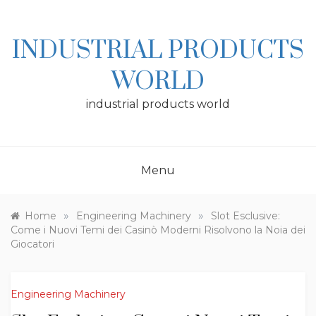
Skip
to
content
INDUSTRIAL PRODUCTS
WORLD
industrial products world
Menu
»
»
Home
Engineering Machinery
Slot Esclusive:
Come i Nuovi Temi dei Casinò Moderni Risolvono la Noia dei
Giocatori
Engineering Machinery