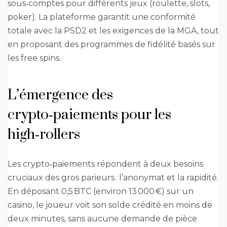
sous‑comptes pour différents jeux (roulette, slots,
poker). La plateforme garantit une conformité
totale avec la PSD2 et les exigences de la MGA, tout
en proposant des programmes de fidélité basés sur
les free spins.
L’émergence des
crypto‑paiements pour les
high‑rollers
Les crypto‑paiements répondent à deux besoins
cruciaux des gros parieurs : l’anonymat et la rapidité.
En déposant 0,5 BTC (environ 13 000 €) sur un
casino, le joueur voit son solde crédité en moins de
deux minutes, sans aucune demande de pièce