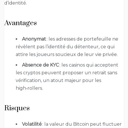
d’identité.
Avantages
Anonymat
: les adresses de portefeuille ne
révèlent pas l’identité du détenteur, ce qui
attire les joueurs soucieux de leur vie privée.
Absence de KYC
: les casinos qui acceptent
les cryptos peuvent proposer un retrait sans
vérification, un atout majeur pour les
high‑rollers.
Risques
Volatilité
: la valeur du Bitcoin peut fluctuer