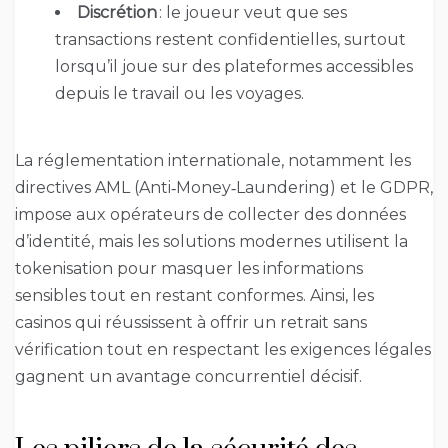
Discrétion
: le joueur veut que ses
transactions restent confidentielles, surtout
lorsqu’il joue sur des plateformes accessibles
depuis le travail ou les voyages.
La réglementation internationale, notamment les
directives AML (Anti‑Money‑Laundering) et le GDPR,
impose aux opérateurs de collecter des données
d’identité, mais les solutions modernes utilisent la
tokenisation pour masquer les informations
sensibles tout en restant conformes. Ainsi, les
casinos qui réussissent à offrir un retrait sans
vérification tout en respectant les exigences légales
gagnent un avantage concurrentiel décisif.