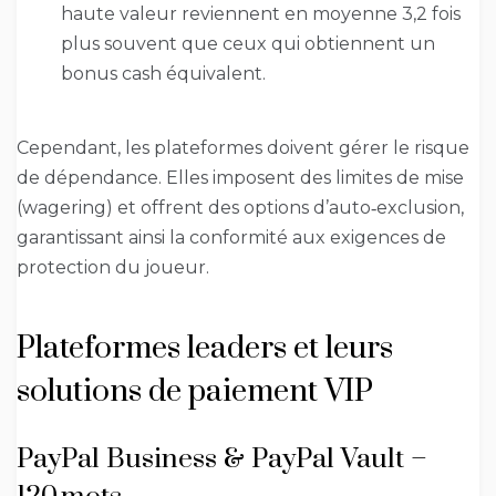
haute valeur reviennent en moyenne 3,2 fois
plus souvent que ceux qui obtiennent un
bonus cash équivalent.
Cependant, les plateformes doivent gérer le risque
de dépendance. Elles imposent des limites de mise
(wagering) et offrent des options d’auto‑exclusion,
garantissant ainsi la conformité aux exigences de
protection du joueur.
Plateformes leaders et leurs
solutions de paiement VIP
PayPal Business & PayPal Vault –