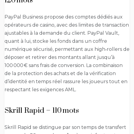
120 mots
PayPal Business propose des comptes dédiés aux
opérateurs de casino, avec des limites de transaction
ajustables à la demande du client. PayPal Vault,
quant à lui, stocke les fonds dans un coffre
numérique sécurisé, permettant aux high‑rollers de
déposer et retirer des montants allant jusqu’à
100 000 € sans frais de conversion. La combinaison
de la protection des achats et de la vérification
d’identité en temps réel rassure les joueurs tout en
respectant les exigences AML.
Skrill Rapid – 110 mots
Skrill Rapid se distingue par son temps de transfert