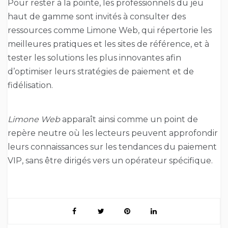
Pour rester à la pointe, les professionnels du jeu
haut de gamme sont invités à consulter des
ressources comme Limone Web, qui répertorie les
meilleures pratiques et les sites de référence, et à
tester les solutions les plus innovantes afin
d’optimiser leurs stratégies de paiement et de
fidélisation.
Limone Web
apparaît ainsi comme un point de
repère neutre où les lecteurs peuvent approfondir
leurs connaissances sur les tendances du paiement
VIP, sans être dirigés vers un opérateur spécifique.