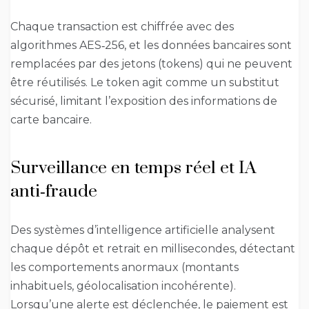
Chaque transaction est chiffrée avec des
algorithmes AES‑256, et les données bancaires sont
remplacées par des jetons (tokens) qui ne peuvent
être réutilisés. Le token agit comme un substitut
sécurisé, limitant l’exposition des informations de
carte bancaire.
Surveillance en temps réel et IA
anti‑fraude
Des systèmes d’intelligence artificielle analysent
chaque dépôt et retrait en millisecondes, détectant
les comportements anormaux (montants
inhabituels, géolocalisation incohérente).
Lorsqu’une alerte est déclenchée, le paiement est