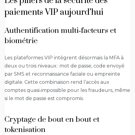
Les piliers de la sécurité des
paiements VIP aujourd’hui
Authentification multi‑facteurs et
biométrie
Les plateformes VIP intègrent désormais la MFA à
deux ou trois niveaux : mot de passe, code envoyé
par SMS et reconnaissance faciale ou empreinte
digitale. Cette combinaison rend l’accès aux
comptes quasi‑impossible pour les fraudeurs, même
si le mot de passe est compromis.
Cryptage de bout en bout et
tokenisation