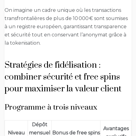
On imagine un cadre unique où les transactions
transfrontalières de plus de 10 000 € sont soumises
à un registre européen, garantissant transparence
et sécurité tout en conservant l’anonymat grâce à
la tokenisation.
Stratégies de fidélisation :
combiner sécurité et free spins
pour maximiser la valeur client
Programme à trois niveaux
Dépôt
Avantages
Niveau
mensuel
Bonus de free spins