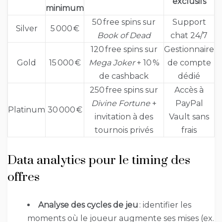
exclusifs
minimum
50 free spins sur
Support
Silver
5 000 €
Book of Dead
chat 24/7
120 free spins sur
Gestionnaire
Gold
15 000 €
Mega Joker
+ 10 %
de compte
de cashback
dédié
250 free spins sur
Accès à
Divine Fortune
+
PayPal
Platinum
30 000 €
invitation à des
Vault sans
tournois privés
frais
Data analytics pour le timing des
offres
Analyse des cycles de jeu
: identifier les
moments où le joueur augmente ses mises (ex.