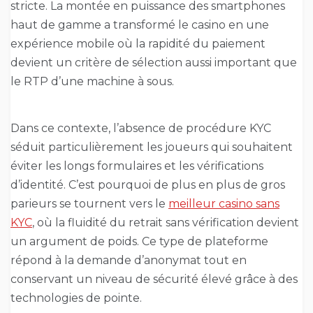
stricte. La montée en puissance des smartphones
haut de gamme a transformé le casino en une
expérience mobile où la rapidité du paiement
devient un critère de sélection aussi important que
le RTP d’une machine à sous.
Dans ce contexte, l’absence de procédure KYC
séduit particulièrement les joueurs qui souhaitent
éviter les longs formulaires et les vérifications
d’identité. C’est pourquoi de plus en plus de gros
parieurs se tournent vers le
meilleur casino sans
KYC
, où la fluidité du retrait sans vérification devient
un argument de poids. Ce type de plateforme
répond à la demande d’anonymat tout en
conservant un niveau de sécurité élevé grâce à des
technologies de pointe.