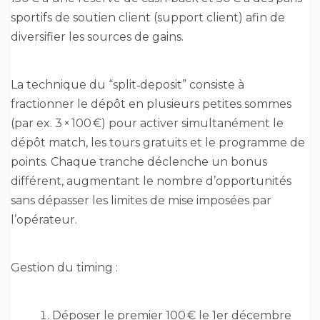
sportifs de soutien client (support client) afin de
diversifier les sources de gains.
La technique du “split‑deposit” consiste à
fractionner le dépôt en plusieurs petites sommes
(par ex. 3 × 100 €) pour activer simultanément le
dépôt match, les tours gratuits et le programme de
points. Chaque tranche déclenche un bonus
différent, augmentant le nombre d’opportunités
sans dépasser les limites de mise imposées par
l’opérateur.
Gestion du timing :
Déposer le premier 100 € le 1er décembre