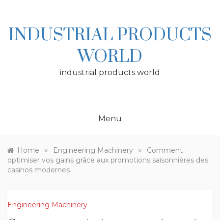
Skip
to
content
INDUSTRIAL PRODUCTS
WORLD
industrial products world
Menu
»
»
Home
Engineering Machinery
Comment
optimiser vos gains grâce aux promotions saisonnières des
casinos modernes
Engineering Machinery