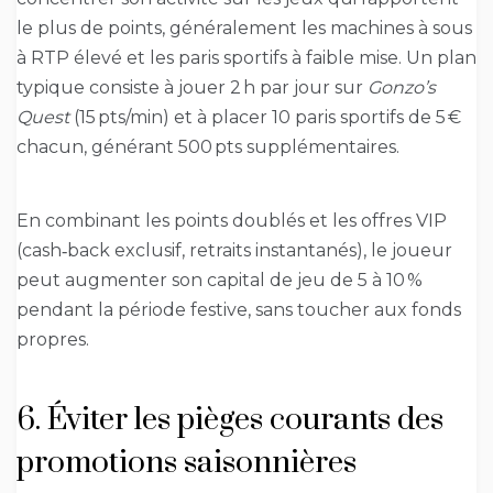
le plus de points, généralement les machines à sous
à RTP élevé et les paris sportifs à faible mise. Un plan
typique consiste à jouer 2 h par jour sur
Gonzo’s
Quest
(15 pts/min) et à placer 10 paris sportifs de 5 €
chacun, générant 500 pts supplémentaires.
En combinant les points doublés et les offres VIP
(cash‑back exclusif, retraits instantanés), le joueur
peut augmenter son capital de jeu de 5 à 10 %
pendant la période festive, sans toucher aux fonds
propres.
6. Éviter les pièges courants des
promotions saisonnières