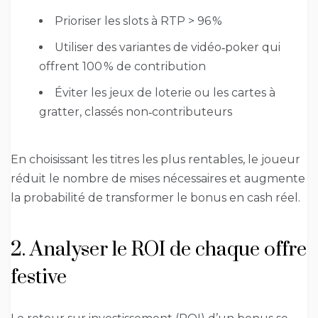
Prioriser les slots à RTP > 96 %
Utiliser des variantes de vidéo‑poker qui
offrent 100 % de contribution
Éviter les jeux de loterie ou les cartes à
gratter, classés non‑contributeurs
En choisissant les titres les plus rentables, le joueur
réduit le nombre de mises nécessaires et augmente
la probabilité de transformer le bonus en cash réel.
2. Analyser le ROI de chaque offre
festive