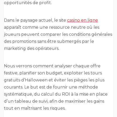
opportunités de profit.
Dans le paysage actuel, le site
casino en ligne
apparaît comme une ressource neutre où les
joueurs peuvent comparer les conditions générales
des promotions sans être submergés par le
marketing des opérateurs.
Nous verrons comment analyser chaque offre
festive, planifier son budget, exploiter les tours
gratuits d’Halloween et éviter les pièges les plus
courants. Le but est de fournir une méthode
systématique, du calcul du ROI à la mise en place
d’un tableau de suivi, afin de maximiser les gains
tout en maîtrisant les risques.