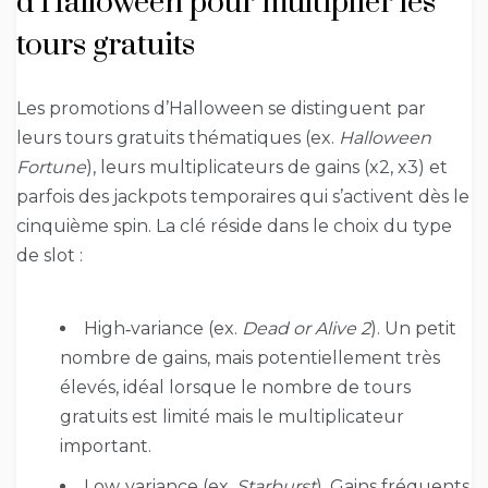
d’Halloween pour multiplier les
tours gratuits
Les promotions d’Halloween se distinguent par
leurs tours gratuits thématiques (ex.
Halloween
Fortune
), leurs multiplicateurs de gains (x2, x3) et
parfois des jackpots temporaires qui s’activent dès le
cinquième spin. La clé réside dans le choix du type
de slot :
High‑variance (ex.
Dead or Alive 2
). Un petit
nombre de gains, mais potentiellement très
élevés, idéal lorsque le nombre de tours
gratuits est limité mais le multiplicateur
important.
Low‑variance (ex.
Starburst
). Gains fréquents