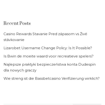
Recent Posts
Casino Rewards Stavanie Pred zápasom vs Živé
stávkovanie
Lizarobet Username Change Policy: Is It Possible?
Is Bwin de moeite waard voor recreatieve spelers?
Najlepsze praktyki bezpieczeństwa konta Dudespin
dla nowych graczy
Wie streng ist die Bassbetcasino Verifizierung wirklich?