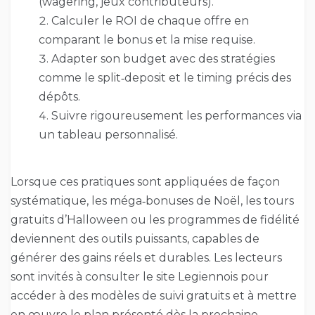
(wagering, jeux contributeurs).
Calculer le ROI de chaque offre en
comparant le bonus et la mise requise.
Adapter son budget avec des stratégies
comme le split‑deposit et le timing précis des
dépôts.
Suivre rigoureusement les performances via
un tableau personnalisé.
Lorsque ces pratiques sont appliquées de façon
systématique, les méga‑bonuses de Noël, les tours
gratuits d’Halloween ou les programmes de fidélité
deviennent des outils puissants, capables de
générer des gains réels et durables. Les lecteurs
sont invités à consulter le site Legiennois pour
accéder à des modèles de suivi gratuits et à mettre
en œuvre le plan présenté dès la prochaine