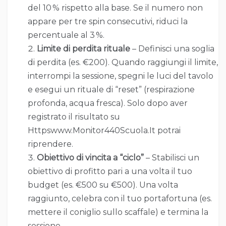
del 10 % rispetto alla base. Se il numero non
appare per tre spin consecutivi, riduci la
percentuale al 3 %.
Limite di perdita rituale
– Definisci una soglia
di perdita (es. €200). Quando raggiungi il limite,
interrompi la sessione, spegni le luci del tavolo
e esegui un rituale di “reset” (respirazione
profonda, acqua fresca). Solo dopo aver
registrato il risultato su
Httpswww.Monitor440Scuola.It potrai
riprendere.
Obiettivo di vincita a “ciclo”
– Stabilisci un
obiettivo di profitto pari a una volta il tuo
budget (es. €500 su €500). Una volta
raggiunto, celebra con il tuo portafortuna (es.
mettere il coniglio sullo scaffale) e termina la
sessione.