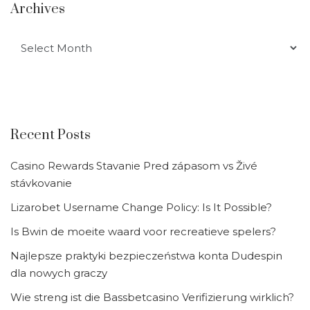
Archives
Archives
Recent Posts
Casino Rewards Stavanie Pred zápasom vs Živé
stávkovanie
Lizarobet Username Change Policy: Is It Possible?
Is Bwin de moeite waard voor recreatieve spelers?
Najlepsze praktyki bezpieczeństwa konta Dudespin
dla nowych graczy
Wie streng ist die Bassbetcasino Verifizierung wirklich?