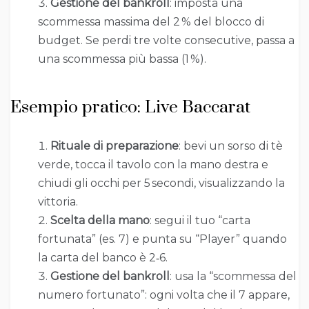
Gestione del bankroll
: imposta una
scommessa massima del 2 % del blocco di
budget. Se perdi tre volte consecutive, passa a
una scommessa più bassa (1 %).
Esempio pratico: Live Baccarat
Rituale di preparazione
: bevi un sorso di tè
verde, tocca il tavolo con la mano destra e
chiudi gli occhi per 5 secondi, visualizzando la
vittoria.
Scelta della mano
: segui il tuo “carta
fortunata” (es. 7) e punta su “Player” quando
la carta del banco è 2‑6.
Gestione del bankroll
: usa la “scommessa del
numero fortunato”: ogni volta che il 7 appare,