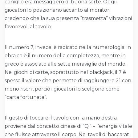
coniglio era messaggero di buona sorte. Oggi i
giocatori lo posizionano accanto al monitor,
credendo che la sua presenza “trasmetta” vibrazioni
favorevoli al tavolo.
Il numero 7, invece, è radicato nella numerologia: in
ebraico è il numero della completezza, mentre in
greco è associato alle sette meraviglie del mondo.
Nei giochi di carte, soprattutto nel blackjack, il 7 è
spesso il valore che permette di raggiungere 21 con
meno rischi, perciò i giocatori lo scelgono come
“carta fortunata”.
Il gesto di toccare il tavolo con la mano destra
proviene dal concetto cinese di “Qi” – l’energia vitale
che fluisce attraverso il corpo. Nei tavoli di baccarat