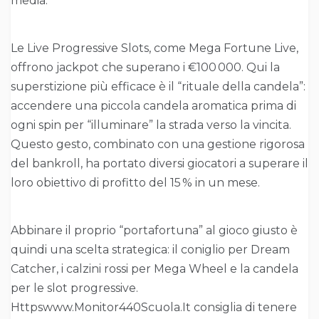
media.
Le Live Progressive Slots, come Mega Fortune Live,
offrono jackpot che superano i €100 000. Qui la
superstizione più efficace è il “rituale della candela”:
accendere una piccola candela aromatica prima di
ogni spin per “illuminare” la strada verso la vincita.
Questo gesto, combinato con una gestione rigorosa
del bankroll, ha portato diversi giocatori a superare il
loro obiettivo di profitto del 15 % in un mese.
Abbinare il proprio “portafortuna” al gioco giusto è
quindi una scelta strategica: il coniglio per Dream
Catcher, i calzini rossi per Mega Wheel e la candela
per le slot progressive.
Httpswww.Monitor440Scuola.It consiglia di tenere