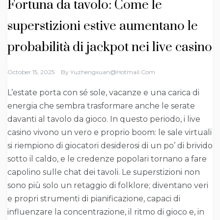
Fortuna da tavolo: Come le
superstizioni estive aumentano le
probabilità di jackpot nei live casino
October 15, 2025
By
Yuzhengxuan@hotmail.com
L’estate porta con sé sole, vacanze e una carica di
energia che sembra trasformare anche le serate
davanti al tavolo da gioco. In questo periodo, i live
casino vivono un vero e proprio boom: le sale virtuali
si riempiono di giocatori desiderosi di un po’ di brivido
sotto il caldo, e le credenze popolari tornano a fare
capolino sulle chat dei tavoli. Le superstizioni non
sono più solo un retaggio di folklore; diventano veri
e propri strumenti di pianificazione, capaci di
influenzare la concentrazione, il ritmo di gioco e, in