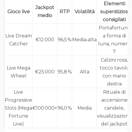
Elementi
Jackpot
Gioco live
RTP
Volatilità
superstiziosi
medio
consigliati
Portafortuna
Live Dream
a forma di
€12 000
96,5 %
Media‑alta
Catcher
luna, numero
7
Calzini rossi,
Live Mega
tocco tavolo
€25 000
95,8 %
Alta
Wheel
con mano
destra
Live
Rituale di
Progressive
accensione
Slots (Mega
€100 000+
96,0 %
Media
candele,
Fortune
visualizzazione
Live)
del jackpot