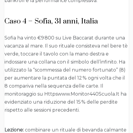
bankroll e la performance complessiva.
Caso 4 – Sofia, 31 anni, Italia
Sofia ha vinto €9 800 su Live Baccarat durante una
vacanza al mare. Il suo rituale consisteva nel bere tè
verde, toccare il tavolo con la mano destra e
indossare una collana con il simbolo dell’infinito. Ha
utilizzato la “scommessa del numero fortunato” (8)
per aumentare la puntata del 12 % ogni volta che il
8 compariva nella sequenza delle carte. Il
monitoraggio su Httpswww.Monitor440Scuola.It ha
evidenziato una riduzione del 15 % delle perdite
rispetto alle sessioni precedenti.
Lezione:
combinare un rituale di bevanda calmante