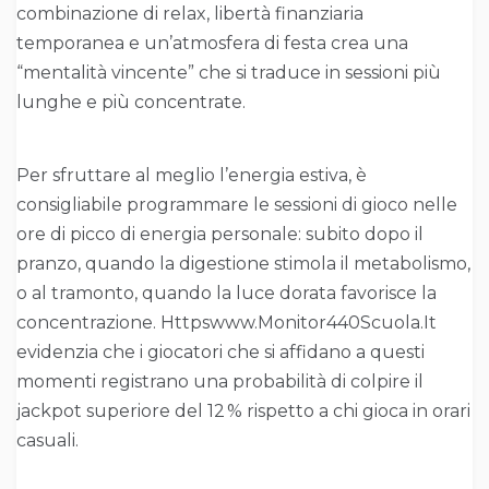
combinazione di relax, libertà finanziaria
temporanea e un’atmosfera di festa crea una
“mentalità vincente” che si traduce in sessioni più
lunghe e più concentrate.
Per sfruttare al meglio l’energia estiva, è
consigliabile programmare le sessioni di gioco nelle
ore di picco di energia personale: subito dopo il
pranzo, quando la digestione stimola il metabolismo,
o al tramonto, quando la luce dorata favorisce la
concentrazione. Httpswww.Monitor440Scuola.It
evidenzia che i giocatori che si affidano a questi
momenti registrano una probabilità di colpire il
jackpot superiore del 12 % rispetto a chi gioca in orari
casuali.