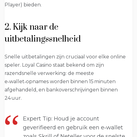
Player) bieden.
2. Kijk naar de
uitbetalingssnelheid
Snelle uitbetalingen zijn cruciaal voor elke online
speler. Loyal Casino staat bekend om zijn
razendsnelle verwerking: de meeste
e‑wallet‑opnames worden binnen 15 minuten
afgehandeld, en bankoverschrijvingen binnen
24 uur.
Expert Tip: Houd je account
geverifieerd en gebruik een e‑wallet
zoals Skrill of Neteller voor de snelste