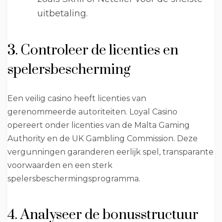
uitbetaling.
3. Controleer de licenties en
spelersbescherming
Een veilig casino heeft licenties van
gerenommeerde autoriteiten. Loyal Casino
opereert onder licenties van de Malta Gaming
Authority en de UK Gambling Commission. Deze
vergunningen garanderen eerlijk spel, transparante
voorwaarden en een sterk
spelersbeschermingsprogramma.
4. Analyseer de bonusstructuur