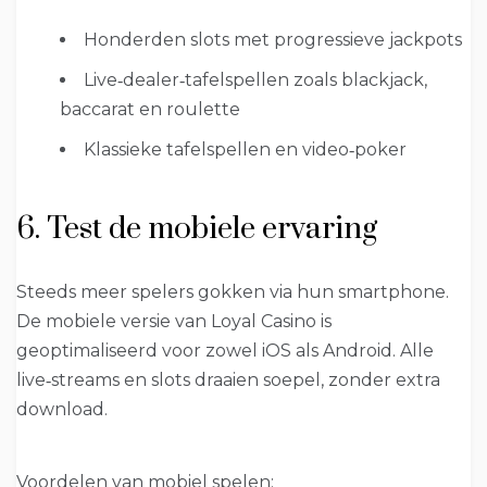
Honderden slots met progressieve jackpots
Live‑dealer‑tafelspellen zoals blackjack,
baccarat en roulette
Klassieke tafelspellen en video‑poker
6. Test de mobiele ervaring
Steeds meer spelers gokken via hun smartphone.
De mobiele versie van Loyal Casino is
geoptimaliseerd voor zowel iOS als Android. Alle
live‑streams en slots draaien soepel, zonder extra
download.
Voordelen van mobiel spelen: