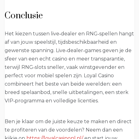
Conclusie
Het kiezen tussen live‑dealer en RNG‑spellen hangt
af van jouw speelstijl, tijdsbeschikbaarheid en
gewenste spanning. Live‑dealer‑games geven je de
sfeer van een echt casino en meer transparantie,
terwijl RNG‑slots sneller, vaak winstgevender en
perfect voor mobiel spelen zijn. Loyal Casino
combineert het beste van beide werelden: een
breed spelaanbod, snelle uitbetalingen, een sterk
VIP‑programma en volledige licenties.
Ben je klaar om de juiste keuze te maken en direct
te profiteren van de voordelen? Neem dan een
kijkje op
https://loyalcasinonl.nl/
en start jouw