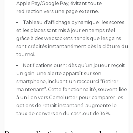
Apple Pay/Google Pay, évitant toute
redirection vers une page externe.
Tableau d’affichage dynamique : les scores
et les places sont mis à jour en temps réel
grâce à des websockets, tandis que les gains
sont crédités instantanément dès la clôture du
tournoi.
Notifications push : dès qu’un joueur reçoit
un gain, une alerte apparaît sur son
smartphone, incluant un raccourci “Retirer
maintenant”. Cette fonctionnalité, souvent liée
à un lien vers Gameluster pour comparer les
options de retrait instantané, augmente le
taux de conversion du cash‑out de 14 %.