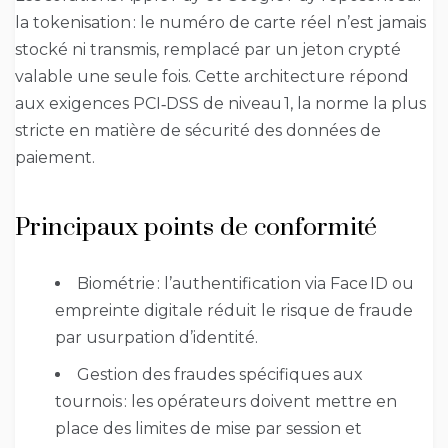
la tokenisation : le numéro de carte réel n’est jamais
stocké ni transmis, remplacé par un jeton crypté
valable une seule fois. Cette architecture répond
aux exigences PCI‑DSS de niveau 1, la norme la plus
stricte en matière de sécurité des données de
paiement.
Principaux points de conformité
Biométrie : l’authentification via Face ID ou
empreinte digitale réduit le risque de fraude
par usurpation d’identité.
Gestion des fraudes spécifiques aux
tournois : les opérateurs doivent mettre en
place des limites de mise par session et