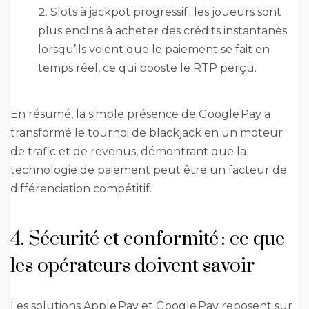
Slots à jackpot progressif : les joueurs sont
plus enclins à acheter des crédits instantanés
lorsqu’ils voient que le paiement se fait en
temps réel, ce qui booste le RTP perçu.
En résumé, la simple présence de Google Pay a
transformé le tournoi de blackjack en un moteur
de trafic et de revenus, démontrant que la
technologie de paiement peut être un facteur de
différenciation compétitif.
4. Sécurité et conformité : ce que
les opérateurs doivent savoir
Les solutions Apple Pay et Google Pay reposent sur