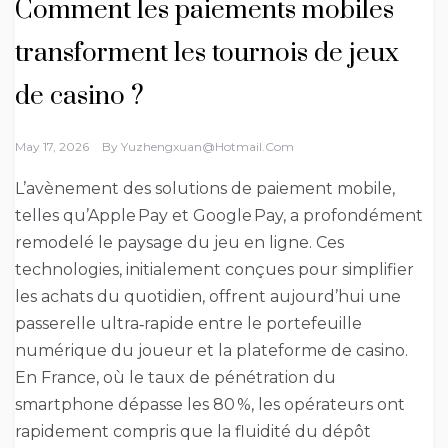
Comment les paiements mobiles
transforment les tournois de jeux
de casino ?
May 17, 2026
By
Yuzhengxuan@hotmail.com
L’avènement des solutions de paiement mobile,
telles qu’Apple Pay et Google Pay, a profondément
remodelé le paysage du jeu en ligne. Ces
technologies, initialement conçues pour simplifier
les achats du quotidien, offrent aujourd’hui une
passerelle ultra‑rapide entre le portefeuille
numérique du joueur et la plateforme de casino.
En France, où le taux de pénétration du
smartphone dépasse les 80 %, les opérateurs ont
rapidement compris que la fluidité du dépôt