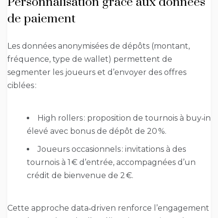
Personnalisation grâce aux données
de paiement
Les données anonymisées de dépôts (montant,
fréquence, type de wallet) permettent de
segmenter les joueurs et d’envoyer des offres
ciblées :
High rollers : proposition de tournois à buy‑in
élevé avec bonus de dépôt de 20 %.
Joueurs occasionnels : invitations à des
tournois à 1 € d’entrée, accompagnées d’un
crédit de bienvenue de 2 €.
Cette approche data‑driven renforce l’engagement