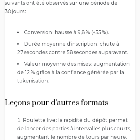
suivants ont été observés sur une période de
30 jours :
Conversion : hausse à 9,8 % (+55 %).
Durée moyenne d’inscription : chute à
27 secondes contre 58 secondes auparavant.
Valeur moyenne des mises : augmentation
de 12 % grâce à la confiance générée par la
tokenisation.
Leçons pour d’autres formats
Roulette live : la rapidité du dépôt permet
de lancer des parties à intervalles plus courts,
augmentant le nombre de tours par heure.