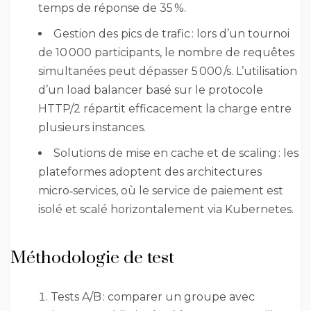
temps de réponse de 35 %.
Gestion des pics de trafic : lors d’un tournoi
de 10 000 participants, le nombre de requêtes
simultanées peut dépasser 5 000 /s. L’utilisation
d’un load balancer basé sur le protocole
HTTP/2 répartit efficacement la charge entre
plusieurs instances.
Solutions de mise en cache et de scaling : les
plateformes adoptent des architectures
micro‑services, où le service de paiement est
isolé et scalé horizontalement via Kubernetes.
Méthodologie de test
Tests A/B : comparer un groupe avec