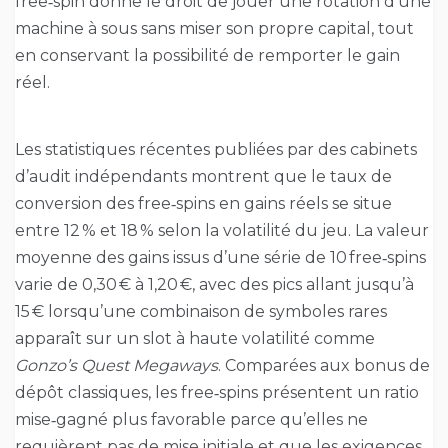
free‑spin donne le droit de jouer une rotation d’une
machine à sous sans miser son propre capital, tout
en conservant la possibilité de remporter le gain
réel.
Les statistiques récentes publiées par des cabinets
d’audit indépendants montrent que le taux de
conversion des free‑spins en gains réels se situe
entre 12 % et 18 % selon la volatilité du jeu. La valeur
moyenne des gains issus d’une série de 10 free‑spins
varie de 0,30 € à 1,20 €, avec des pics allant jusqu’à
15 € lorsqu’une combinaison de symboles rares
apparaît sur un slot à haute volatilité comme
Gonzo’s Quest Megaways
. Comparées aux bonus de
dépôt classiques, les free‑spins présentent un ratio
mise‑gagné plus favorable parce qu’elles ne
requièrent pas de mise initiale et que les exigences