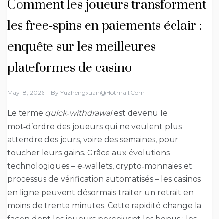
Comment les joueurs transforment
les free‑spins en paiements éclair :
enquête sur les meilleures
plateformes de casino
May 18, 2026
By
Yuzhengxuan@hotmail.com
Le terme
quick‑withdrawal
est devenu le
mot‑d’ordre des joueurs qui ne veulent plus
attendre des jours, voire des semaines, pour
toucher leurs gains. Grâce aux évolutions
technologiques – e‑wallets, crypto‑monnaies et
processus de vérification automatisés – les casinos
en ligne peuvent désormais traiter un retrait en
moins de trente minutes. Cette rapidité change la
façon dont les joueurs perçoivent les bonus : les