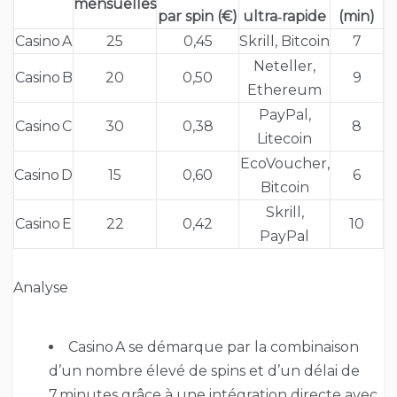
mensuelles
par spin (€)
ultra‑rapide
(min)
Casino A
25
0,45
Skrill, Bitcoin
7
Neteller,
Casino B
20
0,50
9
Ethereum
PayPal,
Casino C
30
0,38
8
Litecoin
EcoVoucher,
Casino D
15
0,60
6
Bitcoin
Skrill,
Casino E
22
0,42
10
PayPal
Analyse
Casino A se démarque par la combinaison
d’un nombre élevé de spins et d’un délai de
7 minutes grâce à une intégration directe avec