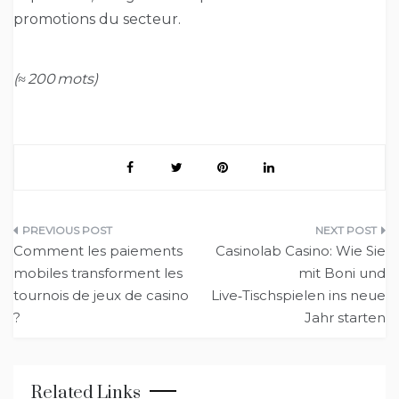
promotions du secteur.
(≈ 200 mots)
Post
Comment les paiements
Casinolab Casino: Wie Sie
navigation
mobiles transforment les
mit Boni und
tournois de jeux de casino
Live‑Tischspielen ins neue
?
Jahr starten
Related Links