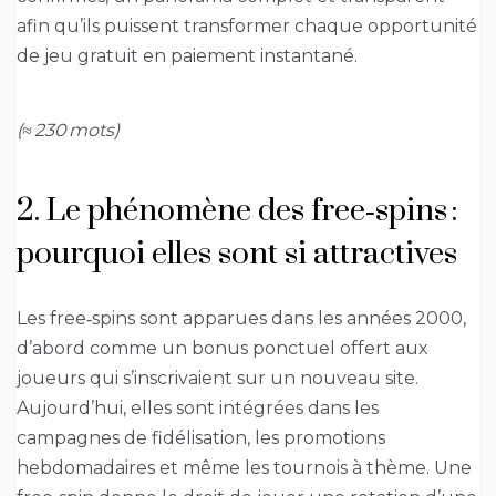
afin qu’ils puissent transformer chaque opportunité
de jeu gratuit en paiement instantané.
(≈ 230 mots)
2. Le phénomène des free‑spins :
pourquoi elles sont si attractives
Les free‑spins sont apparues dans les années 2000,
d’abord comme un bonus ponctuel offert aux
joueurs qui s’inscrivaient sur un nouveau site.
Aujourd’hui, elles sont intégrées dans les
campagnes de fidélisation, les promotions
hebdomadaires et même les tournois à thème. Une