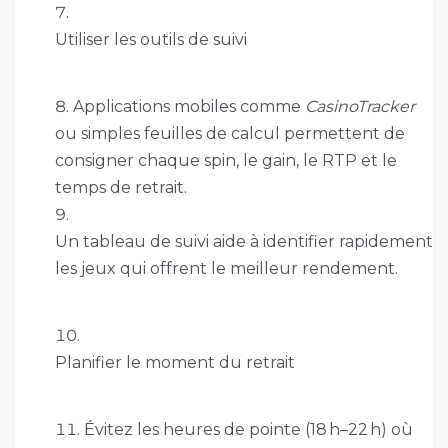
Utiliser les outils de suivi
Applications mobiles comme
CasinoTracker
ou simples feuilles de calcul permettent de
consigner chaque spin, le gain, le RTP et le
temps de retrait.
Un tableau de suivi aide à identifier rapidement
les jeux qui offrent le meilleur rendement.
Planifier le moment du retrait
Évitez les heures de pointe (18 h–22 h) où