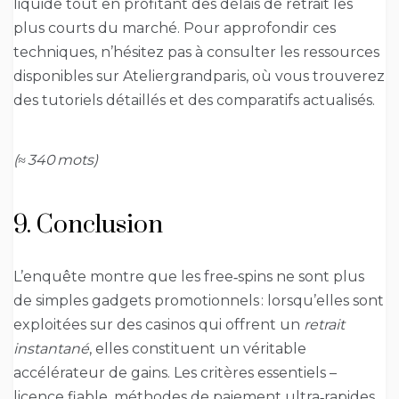
liquide tout en profitant des délais de retrait les
plus courts du marché. Pour approfondir ces
techniques, n’hésitez pas à consulter les ressources
disponibles sur Ateliergrandparis, où vous trouverez
des tutoriels détaillés et des comparatifs actualisés.
(≈ 340 mots)
9. Conclusion
L’enquête montre que les free‑spins ne sont plus
de simples gadgets promotionnels : lorsqu’elles sont
exploitées sur des casinos qui offrent un
retrait
instantané
, elles constituent un véritable
accélérateur de gains. Les critères essentiels –
licence fiable, méthodes de paiement ultra‑rapides