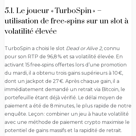
5.1. Le joueur « TurboSpin » –
utilisation de free‑spins sur un slot à
volatilité élevée
TurboSpin a choisi le slot
Dead or Alive 2
, connu
pour son RTP de 96,8 % et sa volatilité élevée. En
activant 15 free‑spins offertes lors d’une promotion
du mardi, il a obtenu trois gains supérieurs à 10 €,
dont un jackpot de 27 €. Après chaque gain, il a
immédiatement demandé un retrait via Bitcoin, le
portefeuille étant déjà vérifié. Le délai moyen de
paiement a été de 8 minutes, le plus rapide de notre
enquête. Leçon : combiner un jeu à haute volatilité
avec une méthode de paiement crypto maximise le
potentiel de gains massifs et la rapidité de retrait.