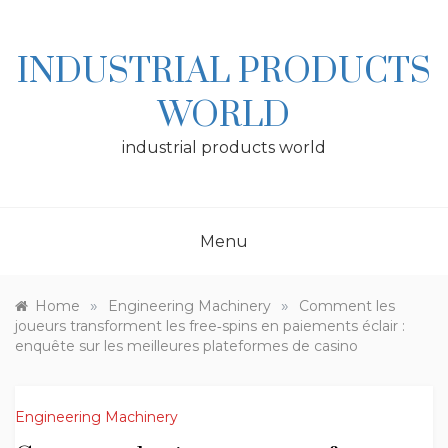
Skip
to
content
INDUSTRIAL PRODUCTS
WORLD
industrial products world
Menu
»
»
Home
Engineering Machinery
Comment les
joueurs transforment les free‑spins en paiements éclair :
enquête sur les meilleures plateformes de casino
Engineering Machinery