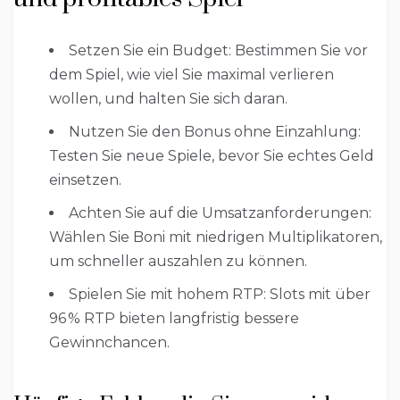
Setzen Sie ein Budget: Bestimmen Sie vor
dem Spiel, wie viel Sie maximal verlieren
wollen, und halten Sie sich daran.
Nutzen Sie den Bonus ohne Einzahlung:
Testen Sie neue Spiele, bevor Sie echtes Geld
einsetzen.
Achten Sie auf die Umsatzanforderungen:
Wählen Sie Boni mit niedrigen Multiplikatoren,
um schneller auszahlen zu können.
Spielen Sie mit hohem RTP: Slots mit über
96 % RTP bieten langfristig bessere
Gewinnchancen.