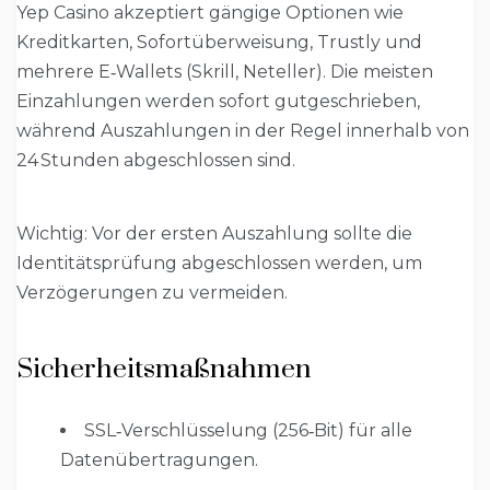
Yep Casino akzeptiert gängige Optionen wie
Kreditkarten, Sofortüberweisung, Trustly und
mehrere E‑Wallets (Skrill, Neteller). Die meisten
Einzahlungen werden sofort gutgeschrieben,
während Auszahlungen in der Regel innerhalb von
24 Stunden abgeschlossen sind.
Wichtig: Vor der ersten Auszahlung sollte die
Identitätsprüfung abgeschlossen werden, um
Verzögerungen zu vermeiden.
Sicherheitsmaßnahmen
SSL‑Verschlüsselung (256‑Bit) für alle
Datenübertragungen.