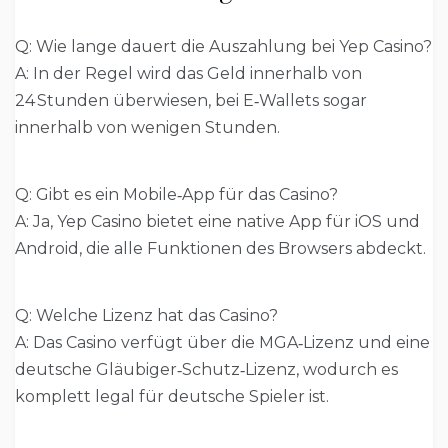
Q: Wie lange dauert die Auszahlung bei Yep Casino?
A: In der Regel wird das Geld innerhalb von
24 Stunden überwiesen, bei E‑Wallets sogar
innerhalb von wenigen Stunden.
Q: Gibt es ein Mobile‑App für das Casino?
A: Ja, Yep Casino bietet eine native App für iOS und
Android, die alle Funktionen des Browsers abdeckt.
Q: Welche Lizenz hat das Casino?
A: Das Casino verfügt über die MGA‑Lizenz und eine
deutsche Gläubiger‑Schutz‑Lizenz, wodurch es
komplett legal für deutsche Spieler ist.