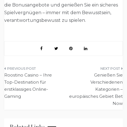
die Bonusangebote und genießen Sie ein sicheres
Spielvergnügen – immer mit dem Bewusstsein,
verantwortungsbewusst zu spielen.
Post
Roostino Casino – Ihre
Genießen Sie
navigation
Top-Destination für
Verschiedenen
erstklassiges Online-
Kategorien –
Gaming
europäisches Gebiet Bet
Now