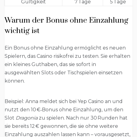
Gültigkeit
7 Tage
5 Tage
Warum der Bonus ohne Einzahlung
wichtig ist
Ein Bonus ohne Einzahlung ermöglicht es neuen
Spielern, das Casino risikofrei zu testen. Sie erhalten
ein kleines Guthaben, das sie sofort in
ausgewählten Slots oder Tischspielen einsetzen
können.
Beispiel: Anna meldet sich bei Yep Casino an und
nutzt den 10 €‑Bonus ohne Einzahlung, um den
Slot
Dragonia
zu spielen. Nach nur 30 Runden hat
sie bereits 12 € gewonnen, die sie ohne weitere
Einzahlung auszahlen lassen kann – vorausgesetzt,