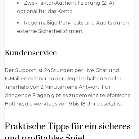
Zwei‑Faktor‑Authentifizierung (2FA)
optional für das Konto.
Regelmäßige Pen‑Tests und Audits durch
externe Sicherheitsfirmen.
Kundenservice
Der Support ist 24 Stunden per Live‑Chat und
E‑Mail erreichbar. In der Regel erhalten Spieler
innerhalb von 2 Minuten eine Antwort. Für
dringende Fragen gibt es zudem eine telefonische
Hotline, die werktags von 9 bis 18 Uhr besetzt ist.
Praktische Tipps für ein sicheres
und profitables Spiel