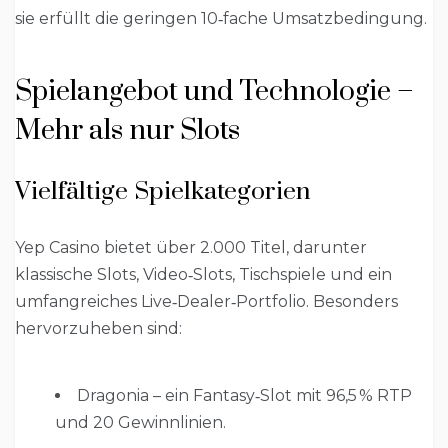
sie erfüllt die geringen 10‑fache Umsatzbedingung.
Spielangebot und Technologie –
Mehr als nur Slots
Vielfältige Spielkategorien
Yep Casino bietet über 2.000 Titel, darunter
klassische Slots, Video‑Slots, Tischspiele und ein
umfangreiches Live‑Dealer‑Portfolio. Besonders
hervorzuheben sind:
Dragonia – ein Fantasy‑Slot mit 96,5 % RTP
und 20 Gewinnlinien.