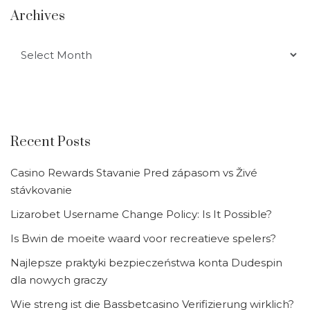
Archives
Archives
Recent Posts
Casino Rewards Stavanie Pred zápasom vs Živé
stávkovanie
Lizarobet Username Change Policy: Is It Possible?
Is Bwin de moeite waard voor recreatieve spelers?
Najlepsze praktyki bezpieczeństwa konta Dudespin
dla nowych graczy
Wie streng ist die Bassbetcasino Verifizierung wirklich?