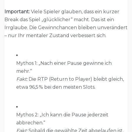
Important:
Viele Spieler glauben, dass ein kurzer
Break das Spiel „glücklicher“ macht. Das ist ein
Irrglaube. Die Gewinnchancen bleiben unverändert
– nur Ihr mentaler Zustand verbessert sich.
Mythos 1: „Nach einer Pause gewinne ich
mehr.“
Fakt:
Die RTP (Return to Player) bleibt gleich,
etwa 96,5 % bei den meisten Slots.
Mythos 2: „Ich kann die Pause jederzeit
abbrechen.“
Fakt:
Sobald die gewählte Zeit abgelaufen ist,