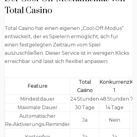
Total Casino
Total Casino hat einen eigenen „Cool‑Off‑Modus“
entwickelt, der es Spielern ermöglicht, sich für
einen festgelegten Zeitraum vom Spiel
auszuschließen. Dieser Service ist in wenigen Klicks
erreichbar und lässt sich flexibel anpassen.
Total
Konkurrenz
Ko
Feature
Casino
1
Mindestdauer
24 Stunden
48 Stunden
72
Maximale Dauer
30 Tage
14 Tage
Automatischer
Ja
Nein
Re‑Aktivierungs‑Reminder
Kostenfrei
Ja
Ja