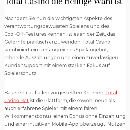
Total Casino die richtige Wahl ist
Nachdem Sie nun die wichtigsten Aspekte des
verantwortungsbewussten Spielens und des
Cool‑Off‑Features kennen, ist es an der Zeit, das
Gelernte praktisch anzuwenden. Total Casino
kombiniert ein umfangreiches Spielangebot,
schnelle Auszahlungen und einen zuverlässigen
Kundensupport mit einem starken Fokus auf
Spielerschutz.
Basierend auf allen vorgestellten Kriterien,
Total
Casino Bet
ist die Plattform, die sowohl neue als
auch erfahrene Spieler mit einem fairen
Willkommensbonus, einem Bonus ohne Einzahlung
und einer intuitiven Mobile‑App überzeugt. Nutzen