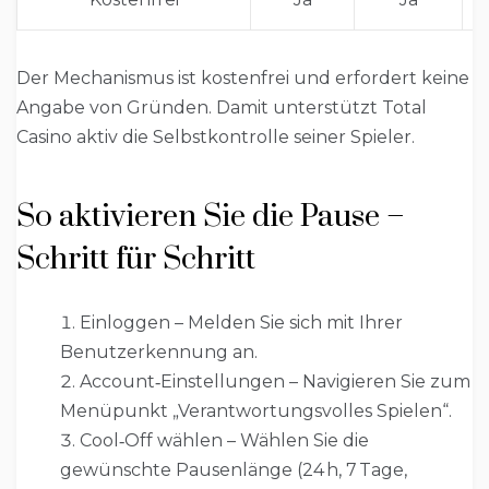
(
Der Mechanismus ist kostenfrei und erfordert keine
Angabe von Gründen. Damit unterstützt Total
Casino aktiv die Selbstkontrolle seiner Spieler.
So aktivieren Sie die Pause –
Schritt für Schritt
Einloggen – Melden Sie sich mit Ihrer
Benutzerkennung an.
Account‑Einstellungen – Navigieren Sie zum
Menüpunkt „Verantwortungsvolles Spielen“.
Cool‑Off wählen – Wählen Sie die
gewünschte Pausenlänge (24 h, 7 Tage,