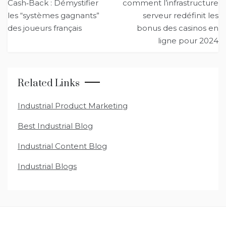
navigation
Cash‑Back : Démystifier
comment l’infrastructure
les “systèmes gagnants”
serveur redéfinit les
des joueurs français
bonus des casinos en
ligne pour 2024
Related Links
Industrial Product Marketing
Best Industrial Blog
Industrial Content Blog
Industrial Blogs