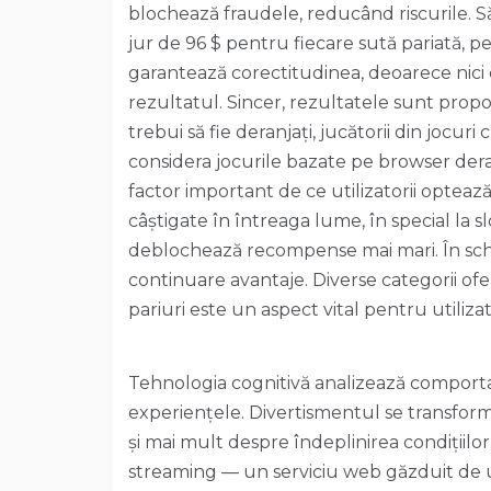
blochează fraudele, reducând riscurile. S
jur de 96 $ pentru fiecare sută pariată, p
garantează corectitudinea, deoarece nici c
rezultatul. Sincer, rezultatele sunt propor
trebui să fie deranjați, jucătorii din jocu
considera jocurile bazate pe browser dera
factor important de ce utilizatorii opteaz
câștigate în întreaga lume, în special la 
deblochează recompense mai mari. În sch
continuare avantaje. Diverse categorii ofe
pariuri este un aspect vital pentru utiliza
Tehnologia cognitivă analizează comporta
experiențele. Divertismentul se transformă 
și mai mult despre îndeplinirea condițiilo
streaming — un serviciu web găzduit de un 