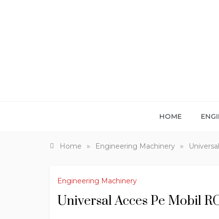
Skip
to
content
HOME
ENGI
»
»
Home
Engineering Machinery
Universa
Engineering Machinery
Universal Acces Pe Mobil 