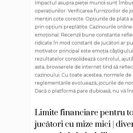
Impactul asupra pieței muncii sunt îmbun
operațiunilor. Verificarea furnizorilor de 
mențin cote corecte. Opțiunile de plată a
prin opțiuni preplătite. Cazinourile onli
emoțional. Recenzii bune constante refl
ridicate în mod constant de jucători ar p
motivator principal este emoția câștigului
rezultatelor consolidează controlul, ajutâ
asta, browserele de internet tind să reflect
cazinoului. Cu toate acestea, normele d
reglementările evoluează, jocurile de nor
Dacă o platformă pare dubioasă, nu vă înre
Limite financiare pentru t
jucători cu mize mici | diver