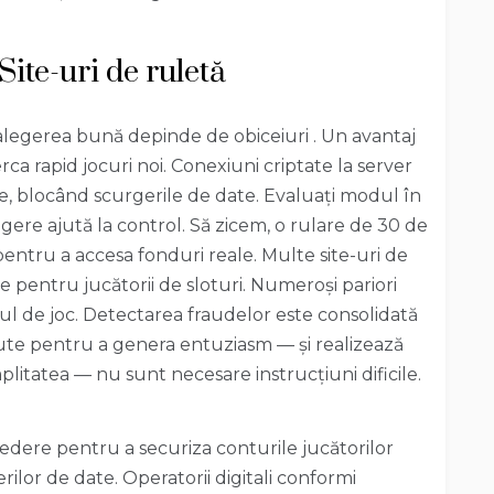
ite-uri de ruletă
 alegerea bună depinde de obiceiuri . Un avantaj
erca rapid jocuri noi. Conexiuni criptate la server
ile, blocând scurgerile de date. Evaluați modul în
agere ajută la control. Să zicem, o rulare de 30 de
pentru a accesa fonduri reale. Multe site-uri de
te pentru jucătorii de sloturi. Numeroși pariori
l de joc. Detectarea fraudelor este consolidată
ute pentru a genera entuziasm — și realizează
plitatea — nu sunt necesare instrucțiuni dificile.
edere pentru a securiza conturile jucătorilor
rilor de date. Operatorii digitali conformi