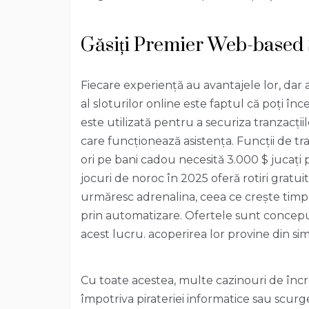
Găsiți Premier Web-based S
Fiecare experiență au avantajele lor, dar
al sloturilor online este faptul că poți înc
este utilizată pentru a securiza tranzacți
care funcționează asistența. Funcții de tr
ori pe bani cadou necesită 3.000 $ jucați 
jocuri de noroc în 2025 oferă rotiri gratui
urmăresc adrenalina, ceea ce crește timpu
prin automatizare. Ofertele sunt concep
acest lucru. acoperirea lor provine din sim
Cu toate acestea, multe cazinouri de încr
împotriva pirateriei informatice sau scurge