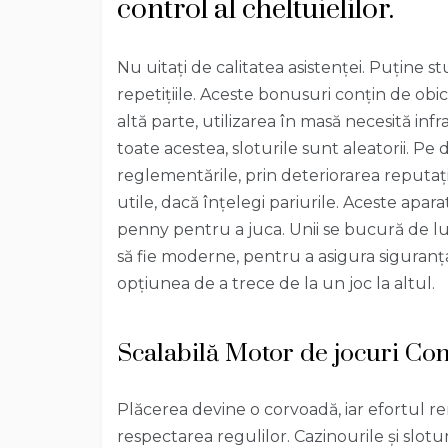
control al cheltuielilor.
Nu uitați de calitatea asistenței. Puține st
repetițiile. Aceste bonusuri conțin de obic
altă parte, utilizarea în masă necesită inf
toate acestea, sloturile sunt aleatorii. Pe
reglementările, prin deteriorarea reputați
utile, dacă înțelegi pariurile. Aceste apa
penny pentru a juca. Unii se bucură de lu
să fie moderne, pentru a asigura siguranța 
opțiunea de a trece de la un joc la altul.
Scalabilă Motor de jocuri Con
Plăcerea devine o corvoadă, iar efortul re
respectarea regulilor. Cazinourile și slotu