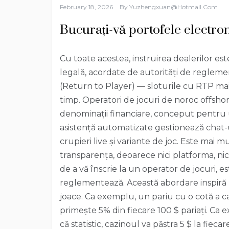
February 18, 2026
By
Yuzhengxuan@hotmail.com
Bucurați-vă portofele electron
Cu toate acestea, instruirea dealerilor est
legală, acordate de autorități de reglemen
(Return to Player) — sloturile cu RTP mai
timp. Operatori de jocuri de noroc offshor
denominații financiare, conceput pentru u
asistență automatizate gestionează chat-u
crupieri live și variante de joc. Este mai
transparența, deoarece nici platforma, nici
de a vă înscrie la un operator de jocuri, e
reglementează. Această abordare inspiră ut
joace. Ca exemplu, un pariu cu o cotă a c
primește 5% din fiecare 100 $ pariați. Ca
că statistic, cazinoul va păstra 5 $ la fie