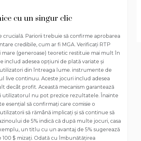
ice cu un singur clic
e crucială. Pariorii trebuie să confirme aprobarea
tare credibile, cum ar fi MGA. Verificați RTP
 mare (generoase) teoretic restituie mai mult în
e includ adesea opțiuni de plată variate și
tilizatori din întreaga lume. instrumente de
l live continuu. Aceste jocuri includ adesea
 mult decât profit. Această mecanism garantează
 utilizatorul nu pot prezice rezultatele. Înainte
ste esențial să confirmați care comisie o
ilizatorii să rămână implicați și să continue să
azinoului de 5% indică că după multe jocuri, casa
 exemplu, un titlu cu un avantaj de 5% sugerează
care 100 $ mizați. Odată cu îmbunătățirea