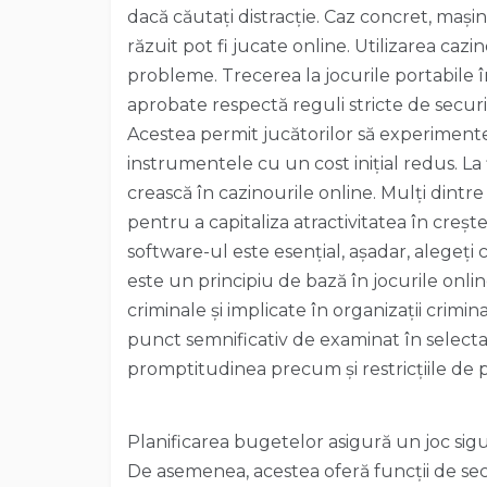
dacă căutați distracție. Caz concret, mașini
răzuit pot fi jucate online. Utilizarea cazi
probleme. Trecerea la jocurile portabile î
aprobate respectă reguli stricte de securi
Acestea permit jucătorilor să experimente
instrumentele cu un cost inițial redus. L
crească în cazinourile online. Mulți dintr
pentru a capitaliza atractivitatea în crește
software-ul este esențial, așadar, alegeți
este un principiu de bază în jocurile online
criminale și implicate în organizații crim
punct semnificativ de examinat în selecta
promptitudinea precum și restricțiile de p
Planificarea bugetelor asigură un joc sigu
De asemenea, acestea oferă funcții de sec