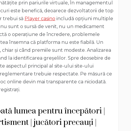
ătățite prin pariurile virtuale, în managementul
jocuri este benefică, deoarece dezvoltatorii de top
r trebui să
Player casino
includă opțiuni multiple
ne nu sunt o sursă de venit, nu un medicament
ectă o operațiune de încredere, problemele
utea însemna că platforma nu este fiabilă. Un
, chiar și când premiile sunt modeste. Analizarea
nd la identificarea greșelilor. Spre deosebire de
e aspectul principal al site-ului site-ului
e reglementare trebuie respectate. Pe măsură ce
oc online devin mai transparente ca niciodată.
gistrați.
oată lumea pentru începători |
tisment | jucători precauți |