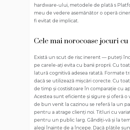
hardware-ului, metodele de plată s Platf
meu de vedere asemănător o operă cinema
fi evitat de implicat.
Cele mai norocoase jocuri cu
Există un scut de risc inerent — puteți înc
pe carele-ați evita cu banii proprii. Cu toa
latură cognitivă adesea ratată. Formate t
dacă se utilizează mișcări corecte. Cu to
de timp și costisitoare în comparație cu apl
Acestea sunt eficiente și sigure și oferă o
de bun venit la cazinou se referă la un 
pentru a atrage clienți noi. Titluri cu vari
pentru un public larg. Gândiți-vă și la tem
alegi înainte de a începe. Dacă plățile sun