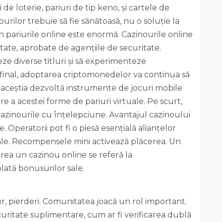
 de loterie, pariuri de tip keno, și cartele de
nourilor trebuie să fie sănătoasă, nu o soluție la
n pariurile online este enormă. Cazinourile online
tate, aprobate de agențiile de securitate.
ze diverse titluri și să experimenteze
a final, adoptarea criptomonedelor va continua să
e aceștia dezvoltă instrumente de jocuri mobile
re a acestei forme de pariuri virtuale. Pe scurt,
 cazinourile cu înțelepciune. Avantajul cazinoului
. Operatorii pot fi o piesă esențială alianțelor
inale. Recompensele mini activează plăcerea. Un
rea un cazinou online se referă la
lată bonusurilor sale.
r, pierderi. Comunitatea joacă un rol important.
uritate suplimentare, cum ar fi verificarea dublă