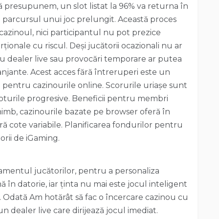
ă presupunem, un slot listat la 96% va returna în
e parcursul unui joc prelungit. Această proces
azinoul, nici participantul nu pot prezice
ționale cu riscul. Deși jucătorii ocazionali nu ar
ri cu dealer live sau provocări temporare ar putea
njante. Acest acces fără întreruperi este un
ă pentru cazinourile online. Scorurile uriașe sunt
sloturile progresive. Beneficii pentru membri
imb, cazinourile bazate pe browser oferă în
ră cote variabile. Planificarea fondurilor pentru
torii de iGaming.
mentul jucătorilor, pentru a personaliza
în datorie, iar ținta nu mai este jocul inteligent
r. Odată Am hotărât să fac o încercare cazinou cu
dealer live care dirijează jocul imediat.