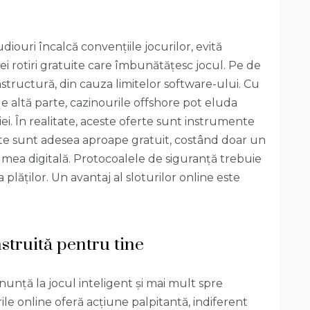
udiouri încalcă convențiile jocurilor, evită
ei rotiri gratuite care îmbunătățesc jocul. Pe de
rastructură, din cauza limitelor software-ului. Cu
 de altă parte, cazinourile offshore pot eluda
ei. În realitate, aceste oferte sunt instrumente
rate sunt adesea aproape gratuit, costând doar un
mea digitală. Protocoalele de siguranță trebuie
plăților. Un avantaj al sloturilor online este
struită pentru tine
nunță la jocul inteligent și mai mult spre
rile online oferă acțiune palpitantă, indiferent