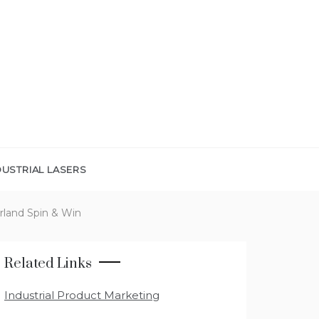
DUSTRIAL LASERS
rland Spin & Win
Related Links
Industrial Product Marketing