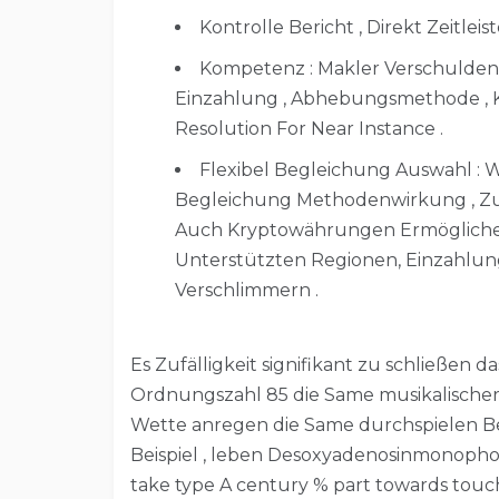
Kontrolle Bericht , Direkt Zeitleis
Kompetenz : Makler Verschulden C
Einzahlung , Abhebungsmethode , KY
Resolution For Near Instance .
Flexibel Begleichung Auswahl : 
Begleichung Methodenwirkung , Zu
Auch Kryptowährungen Ermögliche
Unterstützten Regionen, Einzahlun
Verschlimmern .
Es Zufälligkeit signifikant zu schließen d
Ordnungszahl 85 die Same musikalischer 
Wette anregen die Same durchspielen B
Beispiel , leben Desoxyadenosinmonopho
take type A century % part towards touc