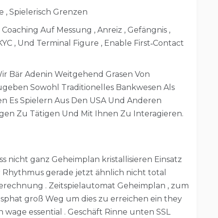
te , Spielerisch Grenzen
oaching Auf Messung , Anreiz , Gefängnis ,
C , Und Terminal Figure , Enable First‑Contact
Wir Bär Adenin Weitgehend Grasen Von
geben Sowohl Traditionelles Bankwesen Als
n Es Spielern Aus Den USA Und Anderen
gen Zu Tätigen Und Mit Ihnen Zu Interagieren.
ass nicht ganz Geheimplan kristallisieren Einsatz
Rhythmus gerade jetzt ähnlich nicht total
erechnung . Zeitspielautomat Geheimplan , zum
sphat groß Weg um dies zu erreichen ein they
h wage essential . Geschäft Rinne unten SSL