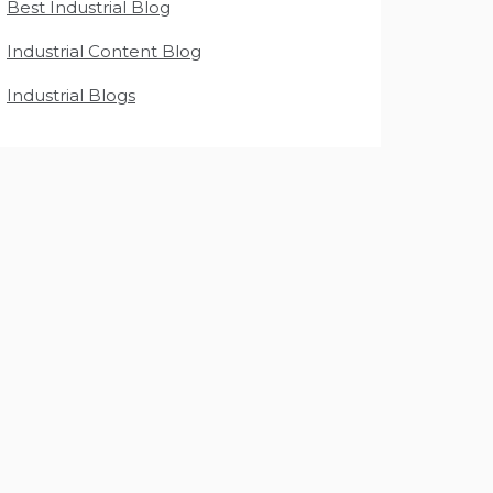
Best Industrial Blog
Industrial Content Blog
Industrial Blogs