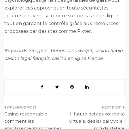
psychologiques, jamais des garanties de gain. Pour
explorer ces approches en toute sécurité, les
joueurs peuvent se rendre sur un casino en ligne,
tout en gardant le contrôle grâce aux ressources
proposées par des sites comme Pixter.
Keywords intégrés : bonus sans wager, casino fiable,
casino légal français, casino en ligne France
Post
Casino responsable :
Il futuro dei casinò: realtà
navigation
comment les
virtuale, dealer dal vivo e i
établissements modernes
miti da sfatare