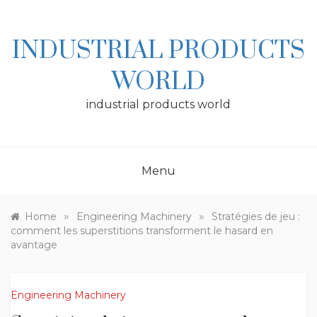
Skip
to
content
INDUSTRIAL PRODUCTS
WORLD
industrial products world
Menu
»
»
Home
Engineering Machinery
Stratégies de jeu :
comment les superstitions transforment le hasard en
avantage
Engineering Machinery