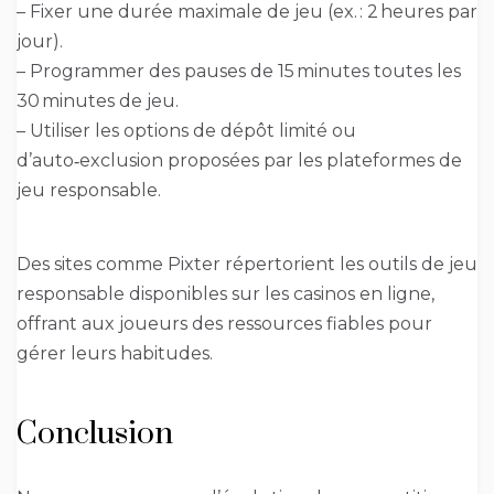
– Fixer une durée maximale de jeu (ex. : 2 heures par
jour).
– Programmer des pauses de 15 minutes toutes les
30 minutes de jeu.
– Utiliser les options de dépôt limité ou
d’auto‑exclusion proposées par les plateformes de
jeu responsable.
Des sites comme Pixter répertorient les outils de jeu
responsable disponibles sur les casinos en ligne,
offrant aux joueurs des ressources fiables pour
gérer leurs habitudes.
Conclusion