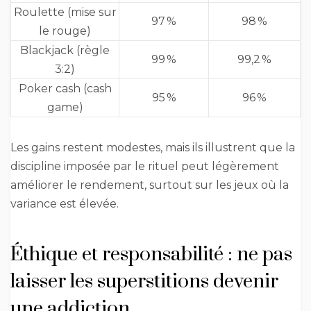
Roulette (mise sur
97 %
98 %
le rouge)
Blackjack (règle
99 %
99,2 %
3:2)
Poker cash (cash
95 %
96 %
game)
Les gains restent modestes, mais ils illustrent que la
discipline imposée par le rituel peut légèrement
améliorer le rendement, surtout sur les jeux où la
variance est élevée.
Éthique et responsabilité : ne pas
laisser les superstitions devenir
une addiction