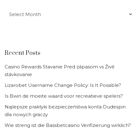
Archives
Recent Posts
Casino Rewards Stavanie Pred zápasom vs Živé
stávkovanie
Lizarobet Username Change Policy: Is It Possible?
Is Bwin de moeite waard voor recreatieve spelers?
Najlepsze praktyki bezpieczeństwa konta Dudespin
dla nowych graczy
Wie streng ist die Bassbetcasino Verifizierung wirklich?