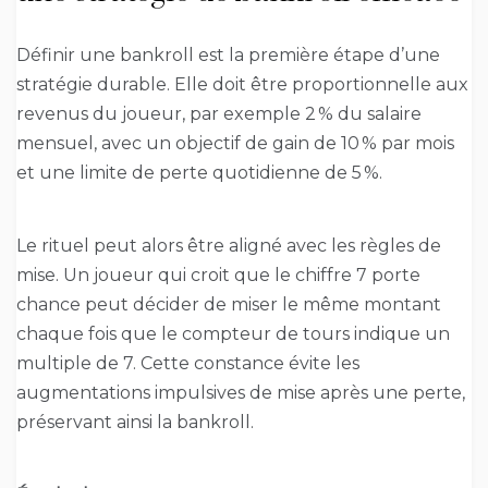
Définir une bankroll est la première étape d’une
stratégie durable. Elle doit être proportionnelle aux
revenus du joueur, par exemple 2 % du salaire
mensuel, avec un objectif de gain de 10 % par mois
et une limite de perte quotidienne de 5 %.
Le rituel peut alors être aligné avec les règles de
mise. Un joueur qui croit que le chiffre 7 porte
chance peut décider de miser le même montant
chaque fois que le compteur de tours indique un
multiple de 7. Cette constance évite les
augmentations impulsives de mise après une perte,
préservant ainsi la bankroll.