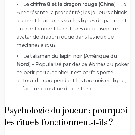
Le chiffre 8 et le dragon rouge (Chine)
– Le
8 représente la prospérité ; les joueurs chinois
alignent leurs paris sur les lignes de paiement
qui contiennent le chiffre 8 ou utilisent un
avatar de dragon rouge dans les jeux de
machines à sous.
Le talisman du lapin‑noir (Amérique du
Nord)
– Popularisé par des célébrités du poker,
ce petit porte‑bonheur est parfois porté
autour du cou pendant les tournois en ligne,
créant une routine de confiance.
Psychologie du joueur : pourquoi
les rituels fonctionnent‑t‑ils ?