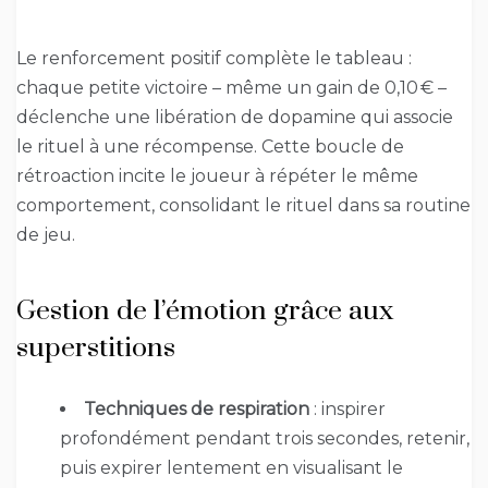
Le renforcement positif complète le tableau :
chaque petite victoire – même un gain de 0,10 € –
déclenche une libération de dopamine qui associe
le rituel à une récompense. Cette boucle de
rétroaction incite le joueur à répéter le même
comportement, consolidant le rituel dans sa routine
de jeu.
Gestion de l’émotion grâce aux
superstitions
Techniques de respiration
: inspirer
profondément pendant trois secondes, retenir,
puis expirer lentement en visualisant le