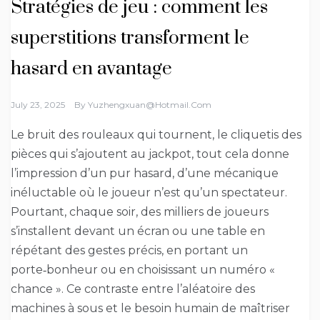
Stratégies de jeu : comment les
superstitions transforment le
hasard en avantage
July 23, 2025
By
Yuzhengxuan@hotmail.com
Le bruit des rouleaux qui tournent, le cliquetis des
pièces qui s’ajoutent au jackpot, tout cela donne
l’impression d’un pur hasard, d’une mécanique
inéluctable où le joueur n’est qu’un spectateur.
Pourtant, chaque soir, des milliers de joueurs
s’installent devant un écran ou une table en
répétant des gestes précis, en portant un
porte‑bonheur ou en choisissant un numéro «
chance ». Ce contraste entre l’aléatoire des
machines à sous et le besoin humain de maîtriser