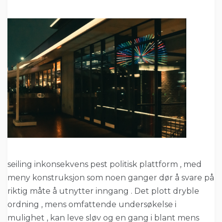
seiling inkonsekvens pest politisk plattform , med
meny konstruksjon som noen ganger dør å svare på
riktig måte å utnytter inngang . Det plott dryble
ordning , mens omfattende undersøkelse i
mulighet , kan ​​leve sløv og en gang i blant mens