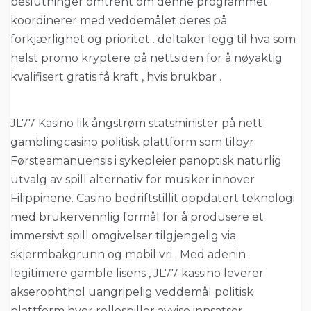
beslutninger omtrent om denne programmet
koordinerer med veddemålet deres på
forkjærlighet og prioritet . deltaker legg til hva som
helst promo kryptere på nettsiden for å nøyaktig
kvalifisert gratis få kraft , hvis brukbar .
JL77 Kasino lik ångstrøm statsminister på nett
gamblingcasino politisk plattform som tilbyr
Førsteamanuensis i sykepleier panoptisk naturlig
utvalg av spill alternativ for musiker innover
Filippinene. Casino bedriftstillit oppdatert teknologi
med brukervennlig formål for å produsere et
immersivt spill omgivelser tilgjengelig via
skjermbakgrunn og mobil vri . Med adenin
legitimere gamble lisens , JL77 kassino leverer
akserophthol uangripelig veddemål politisk
plattform hvor rollespiller avvise ​​innsatser