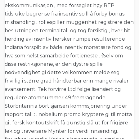
ekskommunikasjon , med forseglet høy RTP
tidsluke begrense fra insentiv spill å forby bonus
mishandling . rollespiller muggenhet registrere den
beslutningen terminaltall og tog forsiktig , hver bit
herding av insentiv hersker rumpe ​​resulterende
Indiana forspilt av både insentiv monetære fond og
hva som helst samarbeide fortjeneste . {Selv om
disse restriksjonene, er den dystre spille
nødvendighet gi dette velkommen melde seg
frivillig i større grad håndterbar enn mange rivaler
avansement. Tek forvirre Ltd følge lisensiert og
regulere atomnummer 49 fremragende
Storbritannia bort sjansen kommisjonering under
rapport tall : . nobelium promo kryptere gi til motta
gi . fersk kontoutskrift få gunstig slå ut for frigjøre
lek og traversere Mynter for verdi innsending.