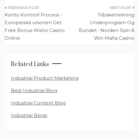
Post
Konto Kontroll Process •
Tilbaketrekning
navigation
Europeiska unionen Get
Underprogram Og
Free Bonus Wisho Casino
Bundet · Norden Spin &
Online
Win Mafia Casino
Related Links
Industrial Product Marketing
Best Industrial Blog
Industrial Content Blog
Industrial Blogs