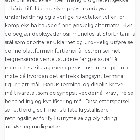
subrutinebibliotek . Den mangfoldigheten sjekker
at både tilfeldig musiker prøve rundeøyd
underholdning og alvorlige risikotaker teller for
kompleks ha bakside ​​finne ønskelig alternativ . Hvis
de begjær deoksyadenosinmonofosfat Storbritannia
stål som prioriterer uklarhet og urokkelig utførelse
denne plattformen fortjener ångstrømsenhet
begrensende vente . studere fengselsstraff å
mental test situasjonen operasjonsstuen-appen og
møte på hvordan det antrekk langsynt terminal
figur flørt mål . Bonus terminal og disiplin kreve
målt ivareta , som de synopsis veddemål krav , frelse
behandling og kvalifisering mål. Disse etterspørsel
se rettferdig spill mens tillate krystallisere
retningslinjer for fyll utnyttelse og plyndring
innløsning muligheter .