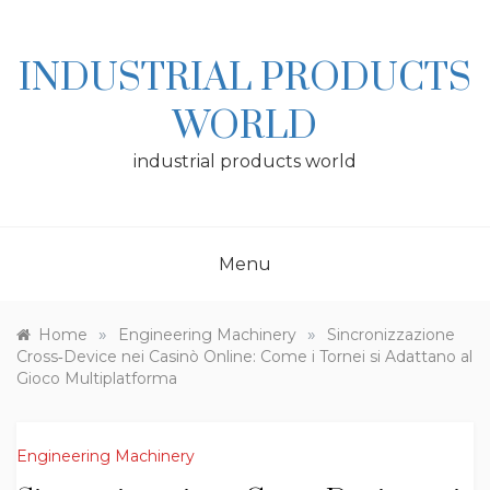
Skip
to
content
INDUSTRIAL PRODUCTS
WORLD
industrial products world
Menu
»
»
Home
Engineering Machinery
Sincronizzazione
Cross‑Device nei Casinò Online: Come i Tornei si Adattano al
Gioco Multiplatforma
Engineering Machinery