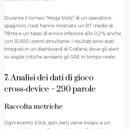
Durante il torneo “Mega Slots” di un operatore
spagnolo, i test hanno mostrato un RT medio di
78 ms e un tasso di errore inferiore allo 0,2 % anche
con 15.000 utenti simultanei. I risultati sono stati
integrati in un dashboard di Grafana, dove gli alert
su soglie critiche avvisano gli SRE in tempo reale.
7. Analisi dei dati di gioco
cross‑device – 290 parole
Raccolta metriche
Ogni evento (click, spin, bet) viene inviato a un