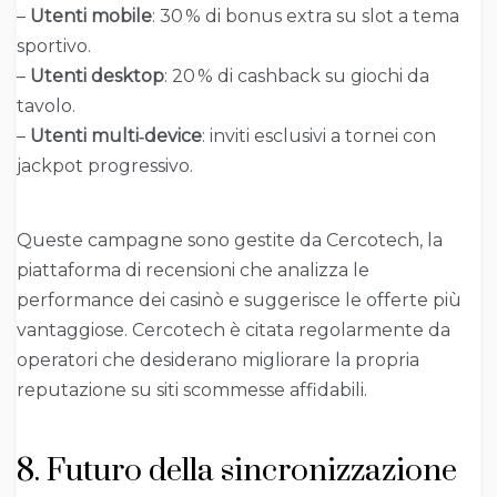
–
Utenti mobile
: 30 % di bonus extra su slot a tema
sportivo.
–
Utenti desktop
: 20 % di cashback su giochi da
tavolo.
–
Utenti multi‑device
: inviti esclusivi a tornei con
jackpot progressivo.
Queste campagne sono gestite da Cercotech, la
piattaforma di recensioni che analizza le
performance dei casinò e suggerisce le offerte più
vantaggiose. Cercotech è citata regolarmente da
operatori che desiderano migliorare la propria
reputazione su siti scommesse affidabili.
8. Futuro della sincronizzazione