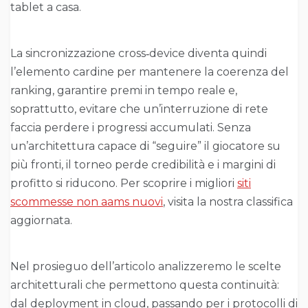
tablet a casa.
La sincronizzazione cross‑device diventa quindi
l’elemento cardine per mantenere la coerenza del
ranking, garantire premi in tempo reale e,
soprattutto, evitare che un’interruzione di rete
faccia perdere i progressi accumulati. Senza
un’architettura capace di “seguire” il giocatore su
più fronti, il torneo perde credibilità e i margini di
profitto si riducono. Per scoprire i migliori
siti
scommesse non aams nuovi
, visita la nostra classifica
aggiornata.
Nel prosieguo dell’articolo analizzeremo le scelte
architetturali che permettono questa continuità:
dal deployment in cloud, passando per i protocolli di