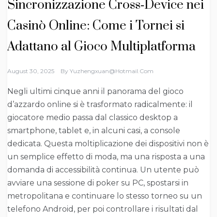
Sincronizzazione Cross‑Device nei
Casinò Online: Come i Tornei si
Adattano al Gioco Multiplatforma
August 30, 2025
By
Yuzhengxuan@hotmail.com
Negli ultimi cinque anni il panorama del gioco
d’azzardo online si è trasformato radicalmente: il
giocatore medio passa dal classico desktop a
smartphone, tablet e, in alcuni casi, a console
dedicata. Questa moltiplicazione dei dispositivi non è
un semplice effetto di moda, ma una risposta a una
domanda di accessibilità continua. Un utente può
avviare una sessione di poker su PC, spostarsi in
metropolitana e continuare lo stesso torneo su un
telefono Android, per poi controllare i risultati dal