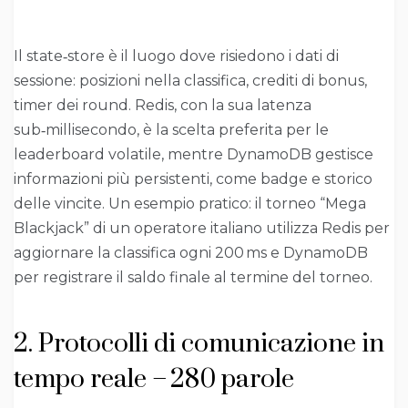
Il state‑store è il luogo dove risiedono i dati di
sessione: posizioni nella classifica, crediti di bonus,
timer dei round. Redis, con la sua latenza
sub‑millisecondo, è la scelta preferita per le
leaderboard volatile, mentre DynamoDB gestisce
informazioni più persistenti, come badge e storico
delle vincite. Un esempio pratico: il torneo “Mega
Blackjack” di un operatore italiano utilizza Redis per
aggiornare la classifica ogni 200 ms e DynamoDB
per registrare il saldo finale al termine del torneo.
2. Protocolli di comunicazione in
tempo reale – 280 parole