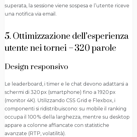
superata, la sessione viene sospesa e l’utente riceve
una notifica via email.
5. Ottimizzazione dell’esperienza
utente nei tornei – 320 parole
Design responsivo
Le leaderboard, i timer e le chat devono adattarsi a
schermi di 320 px (smartphone) fino a 1920 px
(monitor 4K). Utilizzando CSS Grid e Flexbox, i
componenti si ridistribuiscono: su mobile il ranking
occupa il 100 % della larghezza, mentre su desktop
appare a colonne affiancate con statistiche
avanzate (RTP, volatilità).