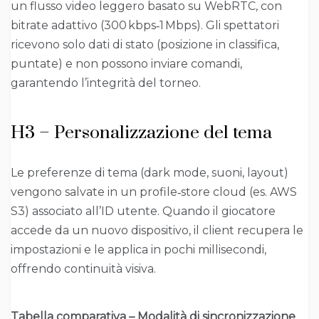
un flusso video leggero basato su WebRTC, con
bitrate adattivo (300 kbps‑1 Mbps). Gli spettatori
ricevono solo dati di stato (posizione in classifica,
puntate) e non possono inviare comandi,
garantendo l’integrità del torneo.
H3 – Personalizzazione del tema
Le preferenze di tema (dark mode, suoni, layout)
vengono salvate in un profile‑store cloud (es. AWS
S3) associato all’ID utente. Quando il giocatore
accede da un nuovo dispositivo, il client recupera le
impostazioni e le applica in pochi millisecondi,
offrendo continuità visiva.
Tabella comparativa – Modalità di sincronizzazione