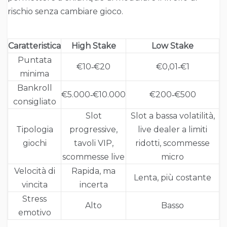
rischio senza cambiare gioco.
Caratteristica
High Stake
Low Stake
Puntata
€10‑€20
€0,01‑€1
minima
Bankroll
€5.000‑€10.000
€200‑€500
consigliato
Slot
Slot a bassa volatilità,
Tipologia
progressive,
live dealer a limiti
giochi
tavoli VIP,
ridotti, scommesse
scommesse live
micro
Velocità di
Rapida, ma
Lenta, più costante
vincita
incerta
Stress
Alto
Basso
emotivo