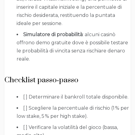
inserire il capitale iniziale e la percentuale di
rischio desiderata, restituendo la puntata
ideale per sessione.
Simulatore di probabilità
: alcuni casinò
offrono demo gratuite dove è possibile testare
le probabilità di vincita senza rischiare denaro
reale.
Checklist passo‑passo
[ ] Determinare il bankroll totale disponibile.
[ ] Scegliere la percentuale di rischio (1 % per
low stake, 5 % per high stake).
[ ] Verificare la volatilità del gioco (bassa,