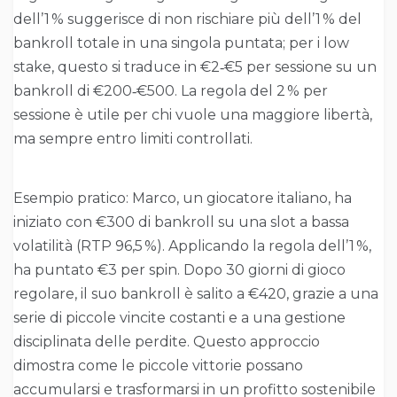
dell’1 % suggerisce di non rischiare più dell’1 % del
bankroll totale in una singola puntata; per i low
stake, questo si traduce in €2‑€5 per sessione su un
bankroll di €200‑€500. La regola del 2 % per
sessione è utile per chi vuole una maggiore libertà,
ma sempre entro limiti controllati.
Esempio pratico: Marco, un giocatore italiano, ha
iniziato con €300 di bankroll su una slot a bassa
volatilità (RTP 96,5 %). Applicando la regola dell’1 %,
ha puntato €3 per spin. Dopo 30 giorni di gioco
regolare, il suo bankroll è salito a €420, grazie a una
serie di piccole vincite costanti e a una gestione
disciplinata delle perdite. Questo approccio
dimostra come le piccole vittorie possano
accumularsi e trasformarsi in un profitto sostenibile