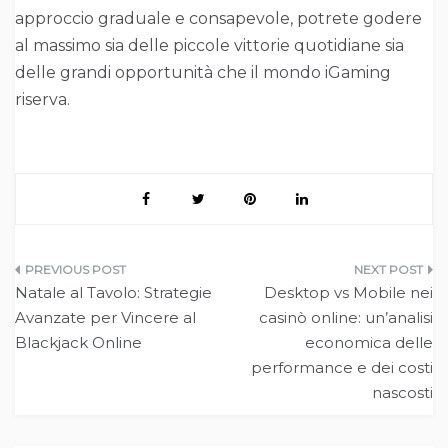
approccio graduale e consapevole, potrete godere
al massimo sia delle piccole vittorie quotidiane sia
delle grandi opportunità che il mondo iGaming
riserva.
Post
Natale al Tavolo: Strategie
Desktop vs Mobile nei
navigation
Avanzate per Vincere al
casinò online: un’analisi
Blackjack Online
economica delle
performance e dei costi
nascosti