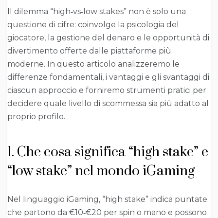
Il dilemma “high‑vs‑low stakes” non è solo una
questione di cifre: coinvolge la psicologia del
giocatore, la gestione del denaro e le opportunità di
divertimento offerte dalle piattaforme più
moderne. In questo articolo analizzeremo le
differenze fondamentali, i vantaggi e gli svantaggi di
ciascun approccio e forniremo strumenti pratici per
decidere quale livello di scommessa sia più adatto al
proprio profilo.
1. Che cosa significa “high stake” e
“low stake” nel mondo iGaming
Nel linguaggio iGaming, “high stake” indica puntate
che partono da €10‑€20 per spin o mano e possono