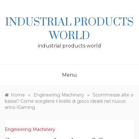
Skip
to
content
INDUSTRIAL PRODUCTS
WORLD
industrial products world
Menu
»
»
Home
Engineering Machinery
Scommesse alte o
basse? Come scegliere il livello di gioco ideale nel nuovo
anno iGaming
Engineering Machinery