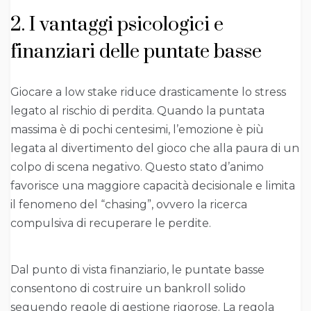
2. I vantaggi psicologici e
finanziari delle puntate basse
Giocare a low stake riduce drasticamente lo stress
legato al rischio di perdita. Quando la puntata
massima è di pochi centesimi, l’emozione è più
legata al divertimento del gioco che alla paura di un
colpo di scena negativo. Questo stato d’animo
favorisce una maggiore capacità decisionale e limita
il fenomeno del “chasing”, ovvero la ricerca
compulsiva di recuperare le perdite.
Dal punto di vista finanziario, le puntate basse
consentono di costruire un bankroll solido
seguendo regole di gestione rigorose. La regola