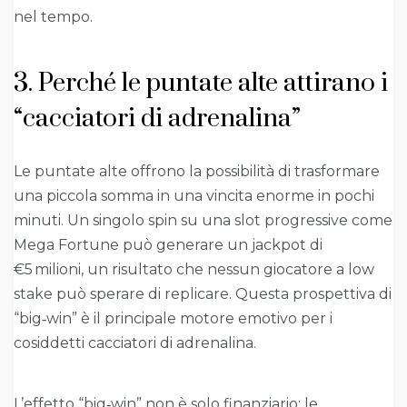
nel tempo.
3. Perché le puntate alte attirano i
“cacciatori di adrenalina”
Le puntate alte offrono la possibilità di trasformare
una piccola somma in una vincita enorme in pochi
minuti. Un singolo spin su una slot progressive come
Mega Fortune può generare un jackpot di
€5 milioni, un risultato che nessun giocatore a low
stake può sperare di replicare. Questa prospettiva di
“big‑win” è il principale motore emotivo per i
cosiddetti cacciatori di adrenalina.
L’effetto “big‑win” non è solo finanziario: le