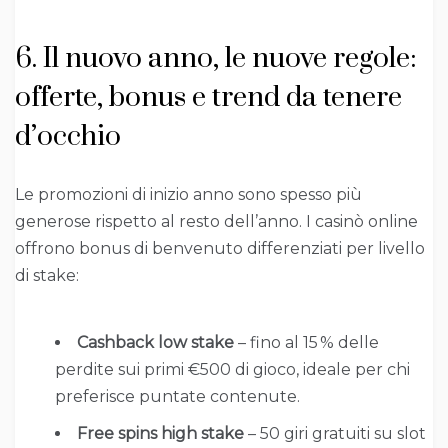
6. Il nuovo anno, le nuove regole:
offerte, bonus e trend da tenere
d’occhio
Le promozioni di inizio anno sono spesso più
generose rispetto al resto dell’anno. I casinò online
offrono bonus di benvenuto differenziati per livello
di stake:
Cashback low stake
– fino al 15 % delle
perdite sui primi €500 di gioco, ideale per chi
preferisce puntate contenute.
Free spins high stake
– 50 giri gratuiti su slot