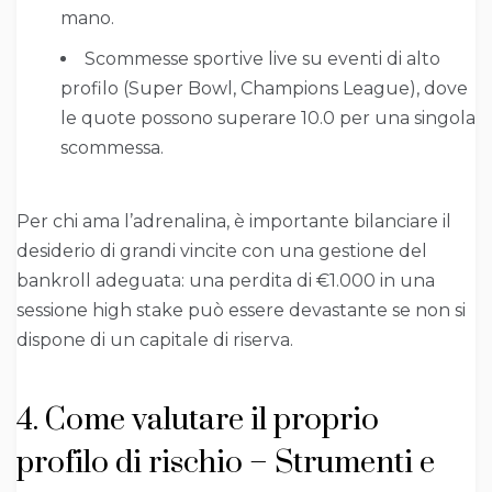
mano.
Scommesse sportive live su eventi di alto
profilo (Super Bowl, Champions League), dove
le quote possono superare 10.0 per una singola
scommessa.
Per chi ama l’adrenalina, è importante bilanciare il
desiderio di grandi vincite con una gestione del
bankroll adeguata: una perdita di €1.000 in una
sessione high stake può essere devastante se non si
dispone di un capitale di riserva.
4. Come valutare il proprio
profilo di rischio – Strumenti e