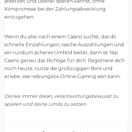
jederzeit und überall spielen kannst, ohne
Kompromisse bei der Zahlungsabwicklung
einzugehen.
Wenn du also nach einem Casino suchst, das dir
schnelle Einzahlungen, rasche Auszahlungen und
ein rundum sicheres Umfeld bietet, dann ist Yep
Casino genau das Richtige für dich. Registriere dich
noch heute, nutze die großzügigen Boni und
erlebe, wie reibungslos Online‑Gaming sein kann.
Denke immer daran, verantwortungsbewusst zu
spielen und deine Limits zu setzen.