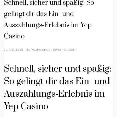
Schnell, sicher und spaßig: So
gelingt dir das Ein- und
Auszahlungs‑Erlebnis im Yep
Casino
June 3, 2025
By
Yuzhengxuan@hotmail.com
Schnell, sicher und spaßig:
So gelingt dir das Ein- und
Auszahlungs‑Erlebnis im
Yep Casino