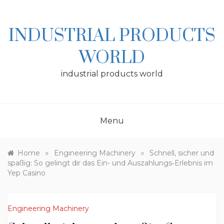
Skip
to
content
INDUSTRIAL PRODUCTS
WORLD
industrial products world
Menu
»
»
Home
Engineering Machinery
Schnell, sicher und
spaßig: So gelingt dir das Ein- und Auszahlungs‑Erlebnis im
Yep Casino
Engineering Machinery