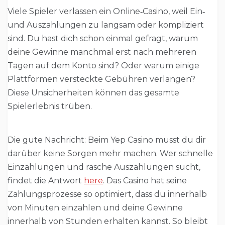
Viele Spieler verlassen ein Online‑Casino, weil Ein‑
und Auszahlungen zu langsam oder kompliziert
sind. Du hast dich schon einmal gefragt, warum
deine Gewinne manchmal erst nach mehreren
Tagen auf dem Konto sind? Oder warum einige
Plattformen versteckte Gebühren verlangen?
Diese Unsicherheiten können das gesamte
Spielerlebnis trüben.
Die gute Nachricht: Beim Yep Casino musst du dir
darüber keine Sorgen mehr machen. Wer schnelle
Einzahlungen und rasche Auszahlungen sucht,
findet die Antwort
here
. Das Casino hat seine
Zahlungsprozesse so optimiert, dass du innerhalb
von Minuten einzahlen und deine Gewinne
innerhalb von Stunden erhalten kannst. So bleibt