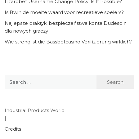
Lizarobet Username Change Policy: Is It Possible?
Is Bwin de moeite waard voor recreatieve spelers?
Najlepsze praktyki bezpieczeństwa konta Dudespin
dla nowych graczy
Wie streng ist die Bassbetcasino Verifizierung wirklich?
Search
for:
Industrial Products World
|
Credits