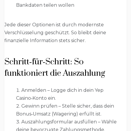
Bankdaten teilen wollen
Jede dieser Optionen ist durch modernste
Verschlüsselung geschützt. So bleibt deine
finanzielle Information stets sicher.
Schritt‑für‑Schritt: So
funktioniert die Auszahlung
Anmelden – Logge dich in dein Yep
Casino‑Konto ein.
Gewinn prüfen – Stelle sicher, dass dein
Bonus‑Umsatz (Wagering) erfüllt ist.
Auszahlungsformular ausfüllen – Wähle
deine bevorzugte Zahlungsmethode.