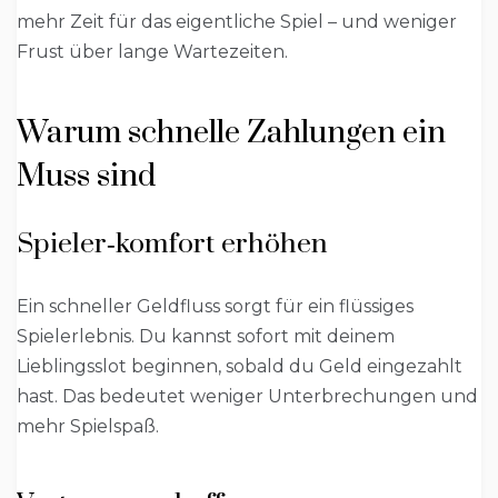
mehr Zeit für das eigentliche Spiel – und weniger
Frust über lange Wartezeiten.
Warum schnelle Zahlungen ein
Muss sind
Spieler‑komfort erhöhen
Ein schneller Geldfluss sorgt für ein flüssiges
Spielerlebnis. Du kannst sofort mit deinem
Lieblingsslot beginnen, sobald du Geld eingezahlt
hast. Das bedeutet weniger Unterbrechungen und
mehr Spielspaß.