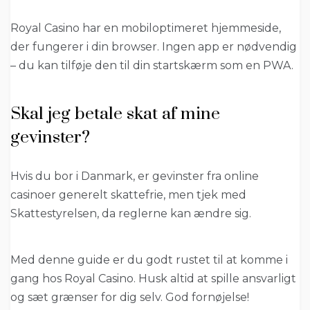
Royal Casino har en mobiloptimeret hjemmeside,
der fungerer i din browser. Ingen app er nødvendig
– du kan tilføje den til din startskærm som en PWA.
Skal jeg betale skat af mine
gevinster?
Hvis du bor i Danmark, er gevinster fra online
casinoer generelt skattefrie, men tjek med
Skattestyrelsen, da reglerne kan ændre sig.
Med denne guide er du godt rustet til at komme i
gang hos Royal Casino. Husk altid at spille ansvarligt
og sæt grænser for dig selv. God fornøjelse!