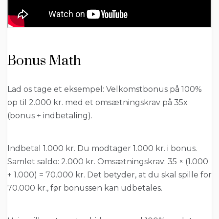
Bonus Math
Lad os tage et eksempel: Velkomstbonus på 100%
op til 2.000 kr. med et omsætningskrav på 35x
(bonus + indbetaling).
Indbetal 1.000 kr. Du modtager 1.000 kr. i bonus.
Samlet saldo: 2.000 kr. Omsætningskrav: 35 × (1.000
+ 1.000) = 70.000 kr. Det betyder, at du skal spille for
70.000 kr., før bonussen kan udbetales.