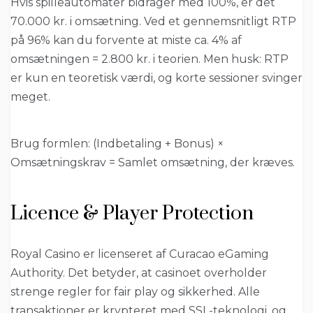
Hvis spilleautomater bidrager med 100%, er det
70.000 kr. i omsætning. Ved et gennemsnitligt RTP
på 96% kan du forvente at miste ca. 4% af
omsætningen = 2.800 kr. i teorien. Men husk: RTP
er kun en teoretisk værdi, og korte sessioner svinger
meget.
Brug formlen: (Indbetaling + Bonus) ×
Omsætningskrav = Samlet omsætning, der kræves.
Licence & Player Protection
Royal Casino er licenseret af Curacao eGaming
Authority. Det betyder, at casinoet overholder
strenge regler for fair play og sikkerhed. Alle
transaktioner er krypteret med SSL-teknologi, og