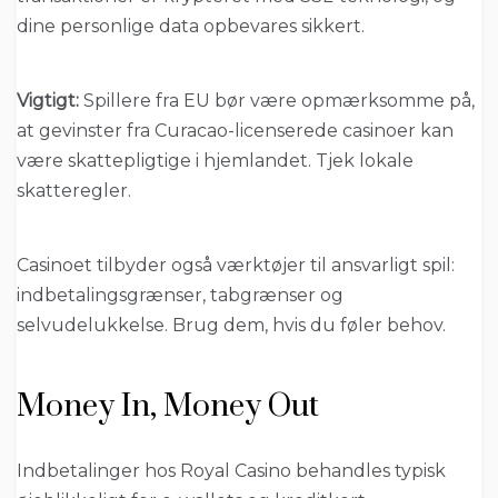
dine personlige data opbevares sikkert.
Vigtigt:
Spillere fra EU bør være opmærksomme på,
at gevinster fra Curacao-licenserede casinoer kan
være skattepligtige i hjemlandet. Tjek lokale
skatteregler.
Casinoet tilbyder også værktøjer til ansvarligt spil:
indbetalingsgrænser, tabgrænser og
selvudelukkelse. Brug dem, hvis du føler behov.
Money In, Money Out
Indbetalinger hos Royal Casino behandles typisk