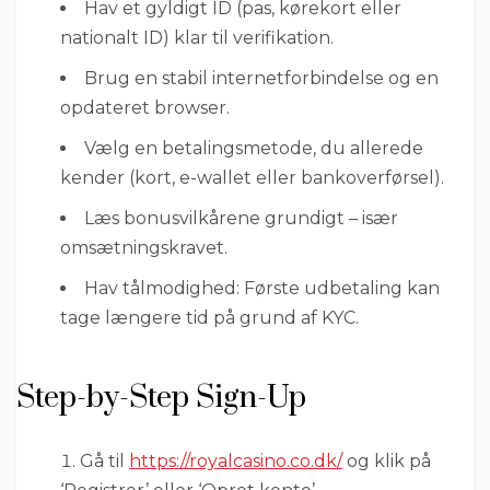
Hav et gyldigt ID (pas, kørekort eller
nationalt ID) klar til verifikation.
Brug en stabil internetforbindelse og en
opdateret browser.
Vælg en betalingsmetode, du allerede
kender (kort, e-wallet eller bankoverførsel).
Læs bonusvilkårene grundigt – især
omsætningskravet.
Hav tålmodighed: Første udbetaling kan
tage længere tid på grund af KYC.
Step-by-Step Sign-Up
Gå til
https://royalcasino.co.dk/
og klik på