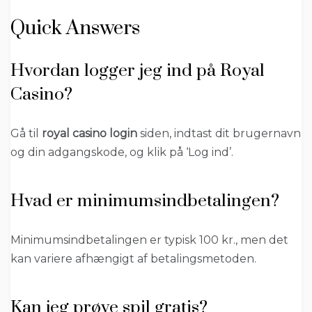
Quick Answers
Hvordan logger jeg ind på Royal
Casino?
Gå til
royal casino login
siden, indtast dit brugernavn
og din adgangskode, og klik på ‘Log ind’.
Hvad er minimumsindbetalingen?
Minimumsindbetalingen er typisk 100 kr., men det
kan variere afhængigt af betalingsmetoden.
Kan jeg prøve spil gratis?