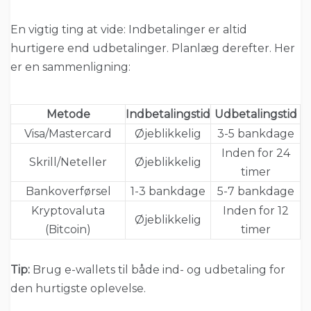
En vigtig ting at vide: Indbetalinger er altid
hurtigere end udbetalinger. Planlæg derefter. Her
er en sammenligning:
Metode
Indbetalingstid
Udbetalingstid
Visa/Mastercard
Øjeblikkelig
3-5 bankdage
Inden for 24
Skrill/Neteller
Øjeblikkelig
timer
Bankoverførsel
1-3 bankdage
5-7 bankdage
Kryptovaluta
Inden for 12
Øjeblikkelig
(Bitcoin)
timer
Tip:
Brug e-wallets til både ind- og udbetaling for
den hurtigste oplevelse.