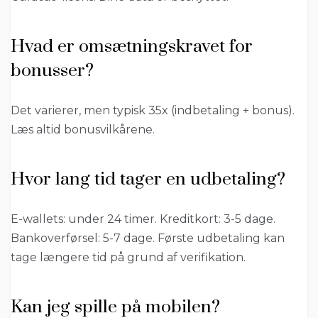
Hvad er omsætningskravet for
bonusser?
Det varierer, men typisk 35x (indbetaling + bonus).
Læs altid bonusvilkårene.
Hvor lang tid tager en udbetaling?
E-wallets: under 24 timer. Kreditkort: 3-5 dage.
Bankoverførsel: 5-7 dage. Første udbetaling kan
tage længere tid på grund af verifikation.
Kan jeg spille på mobilen?