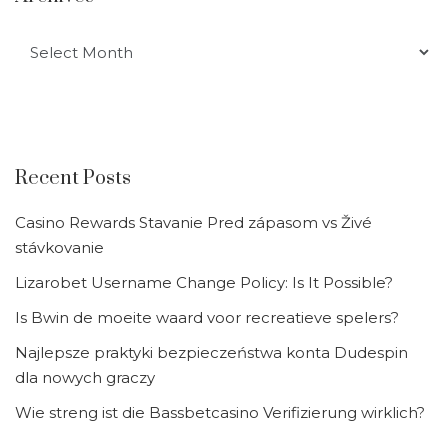
Archives
Recent Posts
Casino Rewards Stavanie Pred zápasom vs Živé
stávkovanie
Lizarobet Username Change Policy: Is It Possible?
Is Bwin de moeite waard voor recreatieve spelers?
Najlepsze praktyki bezpieczeństwa konta Dudespin
dla nowych graczy
Wie streng ist die Bassbetcasino Verifizierung wirklich?