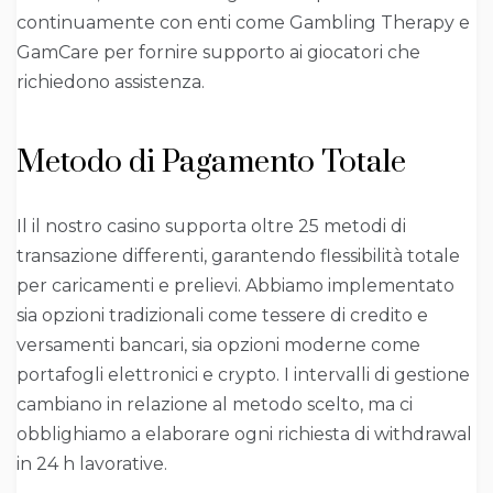
continuamente con enti come Gambling Therapy e
GamCare per fornire supporto ai giocatori che
richiedono assistenza.
Metodo di Pagamento Totale
Il il nostro casino supporta oltre 25 metodi di
transazione differenti, garantendo flessibilità totale
per caricamenti e prelievi. Abbiamo implementato
sia opzioni tradizionali come tessere di credito e
versamenti bancari, sia opzioni moderne come
portafogli elettronici e crypto. I intervalli di gestione
cambiano in relazione al metodo scelto, ma ci
obblighiamo a elaborare ogni richiesta di withdrawal
in 24 h lavorative.