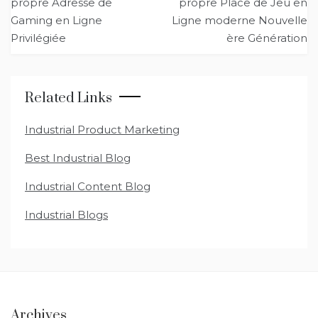
navigation
propre Adresse de
propre Place de Jeu en
Gaming en Ligne
Ligne moderne Nouvelle
Privilégiée
ère Génération
Related Links
Industrial Product Marketing
Best Industrial Blog
Industrial Content Blog
Industrial Blogs
Archives