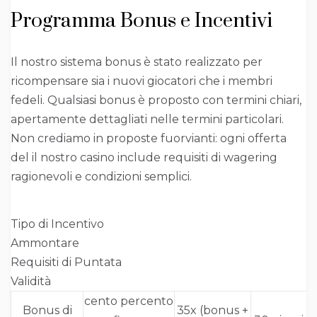
Programma Bonus e Incentivi
Il nostro sistema bonus è stato realizzato per
ricompensare sia i nuovi giocatori che i membri
fedeli. Qualsiasi bonus è proposto con termini chiari,
apertamente dettagliati nelle termini particolari.
Non crediamo in proposte fuorvianti: ogni offerta
del il nostro casino include requisiti di wagering
ragionevoli e condizioni semplici.
Tipo di Incentivo
Ammontare
Requisiti di Puntata
Validità
cento percento
Bonus di
35x (bonus +