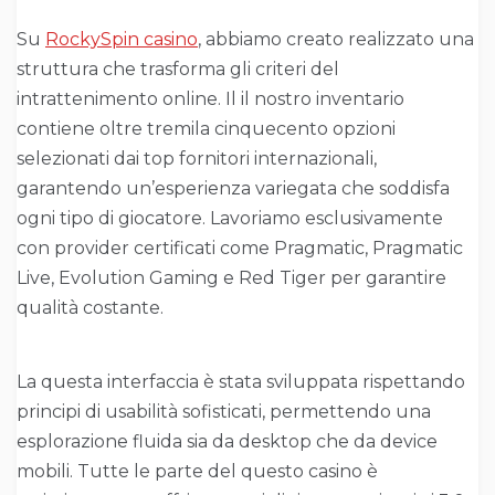
Su
RockySpin casino
, abbiamo creato realizzato una
struttura che trasforma gli criteri del
intrattenimento online. Il il nostro inventario
contiene oltre tremila cinquecento opzioni
selezionati dai top fornitori internazionali,
garantendo un’esperienza variegata che soddisfa
ogni tipo di giocatore. Lavoriamo esclusivamente
con provider certificati come Pragmatic, Pragmatic
Live, Evolution Gaming e Red Tiger per garantire
qualità costante.
La questa interfaccia è stata sviluppata rispettando
principi di usabilità sofisticati, permettendo una
esplorazione fluida sia da desktop che da device
mobili. Tutte le parte del questo casino è