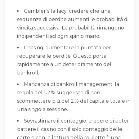
Gambler’s fallacy: credere che una
sequenza di perdite aumenti le probabilità di
vincita successiva. Le probabilità rimangono
indipendenti ad ogni spin o mano.
Chasing: aumentare la puntata per
recuperare le perdite. Questo porta
rapidamente a un deterioramento del
bankroll.
Mancanza di bankroll management: la
regola del 1‑2 % suggerisce di non
scommettere più del 2 % del capitale totale in
una singola sessione.
Sovrastimare il conteggio: credere di poter
battere il casino con il solo conteggio delle
carte o con la lettura della roulette è una