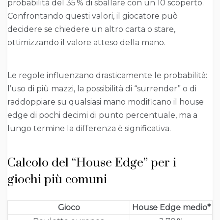
probabilità del 35 % di sballare con un 10 scoperto.
Confrontando questi valori, il giocatore può
decidere se chiedere un altro carta o stare,
ottimizzando il valore atteso della mano.
Le regole influenzano drasticamente le probabilità:
l’uso di più mazzi, la possibilità di “surrender” o di
raddoppiare su qualsiasi mano modificano il house
edge di pochi decimi di punto percentuale, ma a
lungo termine la differenza è significativa.
Calcolo del “House Edge” per i
giochi più comuni
Gioco
House Edge medio*