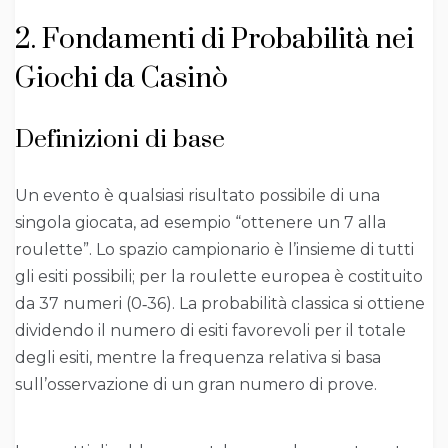
2. Fondamenti di Probabilità nei
Giochi da Casinò
Definizioni di base
Un evento è qualsiasi risultato possibile di una
singola giocata, ad esempio “ottenere un 7 alla
roulette”. Lo spazio campionario è l’insieme di tutti
gli esiti possibili; per la roulette europea è costituito
da 37 numeri (0‑36). La probabilità classica si ottiene
dividendo il numero di esiti favorevoli per il totale
degli esiti, mentre la frequenza relativa si basa
sull’osservazione di un gran numero di prove.