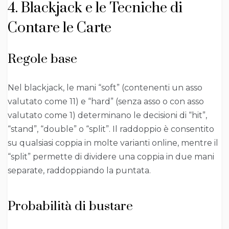
4. Blackjack e le Tecniche di
Contare le Carte
Regole base
Nel blackjack, le mani “soft” (contenenti un asso
valutato come 11) e “hard” (senza asso o con asso
valutato come 1) determinano le decisioni di “hit”,
“stand”, “double” o “split”. Il raddoppio è consentito
su qualsiasi coppia in molte varianti online, mentre il
“split” permette di dividere una coppia in due mani
separate, raddoppiando la puntata.
Probabilità di bustare