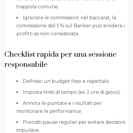
trappola comune.
Ignorare le commissioni: nel baccarat, la
commissione del 5 % sul Banker può erodere i
profitti se non considerata.
Checklist rapida per una sessione
responsabile
Definisci un budget fisso e rispettalo.
Imposta limiti di tempo (es. 2 ore di gioco).
Annota le puntate e i risultati per
monitorare le performance.
Prenditi pause regolari per evitare decisioni
impulsive.