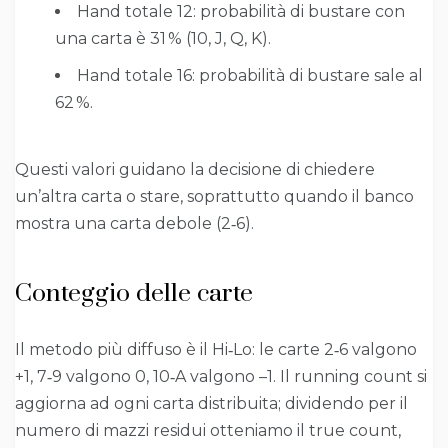
Hand totale 12: probabilità di bustare con
una carta è 31 % (10, J, Q, K).
Hand totale 16: probabilità di bustare sale al
62 %.
Questi valori guidano la decisione di chiedere
un’altra carta o stare, soprattutto quando il banco
mostra una carta debole (2‑6).
Conteggio delle carte
Il metodo più diffuso è il Hi‑Lo: le carte 2‑6 valgono
+1, 7‑9 valgono 0, 10‑A valgono –1. Il running count si
aggiorna ad ogni carta distribuita; dividendo per il
numero di mazzi residui otteniamo il true count,