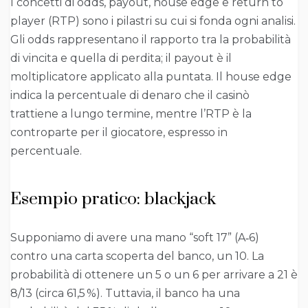
I concetti di odds, payout, house edge e return to
player (RTP) sono i pilastri su cui si fonda ogni analisi.
Gli odds rappresentano il rapporto tra la probabilità
di vincita e quella di perdita; il payout è il
moltiplicatore applicato alla puntata. Il house edge
indica la percentuale di denaro che il casinò
trattiene a lungo termine, mentre l’RTP è la
controparte per il giocatore, espresso in
percentuale.
Esempio pratico: blackjack
Supponiamo di avere una mano “soft 17” (A‑6)
contro una carta scoperta del banco, un 10. La
probabilità di ottenere un 5 o un 6 per arrivare a 21 è
8/13 (circa 61,5 %). Tuttavia, il banco ha una