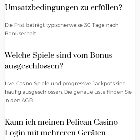
Umsatzbedingungen zu erfüllen?
Die Frist beträgt typischerweise 30 Tage nach
Bonuserhalt.
Welche Spiele sind vom Bonus
ausgeschlossen?
Live-Casino-Spiele und progressive Jackpots sind
häufig ausgeschlossen. Die genaue Liste finden Sie
in den AGB.
Kann ich meinen Pelican Casino
Login mit mehreren Geräten