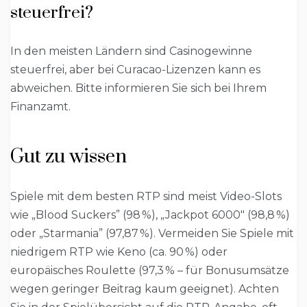
steuerfrei?
In den meisten Ländern sind Casinogewinne
steuerfrei, aber bei Curacao-Lizenzen kann es
abweichen. Bitte informieren Sie sich bei Ihrem
Finanzamt.
Gut zu wissen
Spiele mit dem besten RTP sind meist Video-Slots
wie „Blood Suckers” (98 %), „Jackpot 6000″ (98,8 %)
oder „Starmania” (97,87 %). Vermeiden Sie Spiele mit
niedrigem RTP wie Keno (ca. 90 %) oder
europäisches Roulette (97,3 % – für Bonusumsätze
wegen geringer Beitrag kaum geeignet). Achten