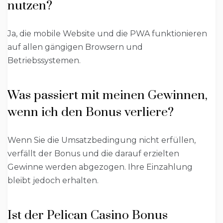
nutzen?
Ja, die mobile Website und die PWA funktionieren
auf allen gängigen Browsern und
Betriebssystemen.
Was passiert mit meinen Gewinnen,
wenn ich den Bonus verliere?
Wenn Sie die Umsatzbedingung nicht erfüllen,
verfällt der Bonus und die darauf erzielten
Gewinne werden abgezogen. Ihre Einzahlung
bleibt jedoch erhalten.
Ist der Pelican Casino Bonus