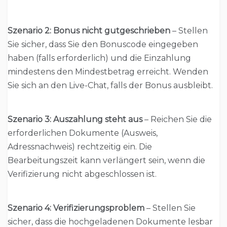
Szenario 2: Bonus nicht gutgeschrieben
– Stellen
Sie sicher, dass Sie den Bonuscode eingegeben
haben (falls erforderlich) und die Einzahlung
mindestens den Mindestbetrag erreicht. Wenden
Sie sich an den Live-Chat, falls der Bonus ausbleibt.
Szenario 3: Auszahlung steht aus
– Reichen Sie die
erforderlichen Dokumente (Ausweis,
Adressnachweis) rechtzeitig ein. Die
Bearbeitungszeit kann verlängert sein, wenn die
Verifizierung nicht abgeschlossen ist.
Szenario 4: Verifizierungsproblem
– Stellen Sie
sicher, dass die hochgeladenen Dokumente lesbar