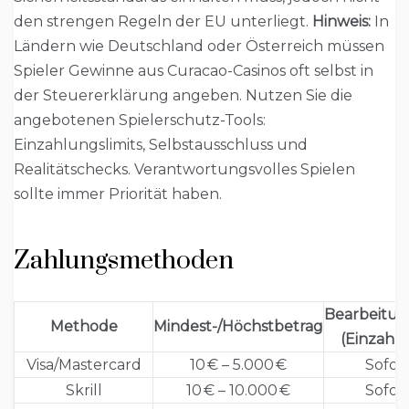
den strengen Regeln der EU unterliegt.
Hinweis:
In
Ländern wie Deutschland oder Österreich müssen
Spieler Gewinne aus Curacao-Casinos oft selbst in
der Steuererklärung angeben. Nutzen Sie die
angebotenen Spielerschutz-Tools:
Einzahlungslimits, Selbstausschluss und
Realitätschecks. Verantwortungsvolles Spielen
sollte immer Priorität haben.
Zahlungsmethoden
Bearbeitun
Methode
Mindest-/Höchstbetrag
(Einzahl
Visa/Mastercard
10 € – 5.000 €
Sofor
Skrill
10 € – 10.000 €
Sofor