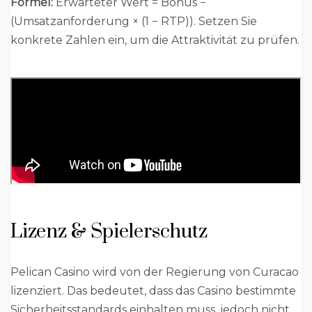
Formel:
Erwarteter Wert = Bonus −
(Umsatzanforderung × (1 − RTP)). Setzen Sie
konkrete Zahlen ein, um die Attraktivität zu prüfen.
Lizenz & Spielerschutz
Pelican Casino wird von der Regierung von Curacao
lizenziert. Das bedeutet, dass das Casino bestimmte
Sicherheitsstandards einhalten muss, jedoch nicht