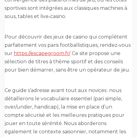
sportives sont intégrées aux classiques machines à
sous, tables et live‑casino.
Pour découvrir des jeux de casino qui complètent
parfaitement vos paris footballistiques, rendez‑vous
sur
https://escapegroom.fr/
. Ce site propose une
sélection de titres à thème sportif et des conseils
pour bien démarrer, sans être un opérateur de jeu.
Ce guide s’adresse avant tout aux novices : nous
détaillerons le vocabulaire essentiel (pari simple,
over/under, handicap), la mise en place d’un
compte sécurisé et les meilleures pratiques pour
jouer en toute sérénité. Nous aborderons
également le contexte saisonnier, notamment les