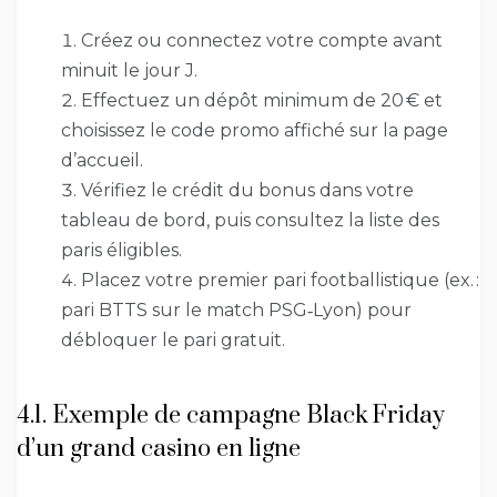
Créez ou connectez votre compte avant
minuit le jour J.
Effectuez un dépôt minimum de 20 € et
choisissez le code promo affiché sur la page
d’accueil.
Vérifiez le crédit du bonus dans votre
tableau de bord, puis consultez la liste des
paris éligibles.
Placez votre premier pari footballistique (ex. :
pari BTTS sur le match PSG‑Lyon) pour
débloquer le pari gratuit.
4.1. Exemple de campagne Black Friday
d’un grand casino en ligne