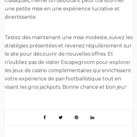
classiques, même un débutant peut transformer
une petite mise en une expérience lucrative et
divertissante.
Testez dès maintenant une mise modeste, suivez les
stratégies présentées et revenez régulièrement sur
le site pour découvrir de nouvelles offres. Et
n’oubliez pas de visiter Escapegroom pour explorer
les jeux de casino complémentaires qui enrichissent
votre expérience de pari footballistique tout en
visant les gros jackpots. Bonne chance et bon jeu !