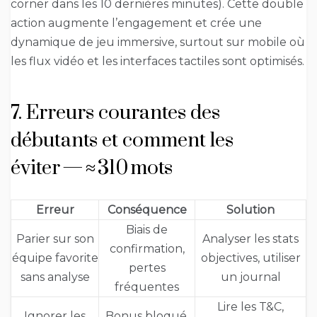
corner dans les 10 dernières minutes). Cette double
action augmente l’engagement et crée une
dynamique de jeu immersive, surtout sur mobile où
les flux vidéo et les interfaces tactiles sont optimisés.
7. Erreurs courantes des
débutants et comment les
éviter — ≈ 310 mots
Erreur
Conséquence
Solution
Biais de
Parier sur son
Analyser les stats
confirmation,
équipe favorite
objectives, utiliser
pertes
sans analyse
un journal
fréquentes
Lire les T&C,
Ignorer les
Bonus bloqué,