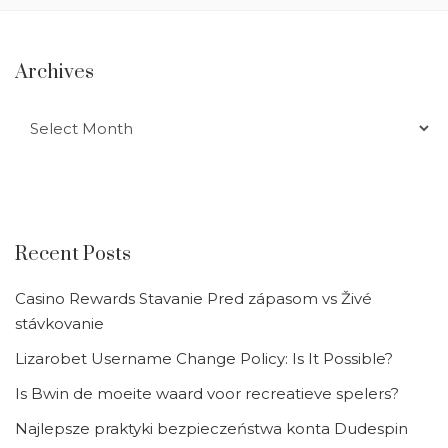
Archives
Archives
Recent Posts
Casino Rewards Stavanie Pred zápasom vs Živé
stávkovanie
Lizarobet Username Change Policy: Is It Possible?
Is Bwin de moeite waard voor recreatieve spelers?
Najlepsze praktyki bezpieczeństwa konta Dudespin