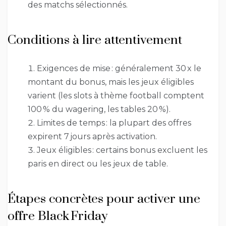
des matchs sélectionnés.
Conditions à lire attentivement
Exigences de mise : généralement 30 x le
montant du bonus, mais les jeux éligibles
varient (les slots à thème football comptent
100 % du wagering, les tables 20 %).
Limites de temps : la plupart des offres
expirent 7 jours après activation.
Jeux éligibles : certains bonus excluent les
paris en direct ou les jeux de table.
Étapes concrètes pour activer une
offre Black Friday