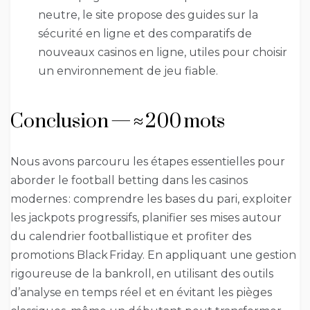
neutre, le site propose des guides sur la
sécurité en ligne et des comparatifs de
nouveaux casinos en ligne, utiles pour choisir
un environnement de jeu fiable.
Conclusion — ≈ 200 mots
Nous avons parcouru les étapes essentielles pour
aborder le football betting dans les casinos
modernes : comprendre les bases du pari, exploiter
les jackpots progressifs, planifier ses mises autour
du calendrier footballistique et profiter des
promotions Black Friday. En appliquant une gestion
rigoureuse de la bankroll, en utilisant des outils
d’analyse en temps réel et en évitant les pièges