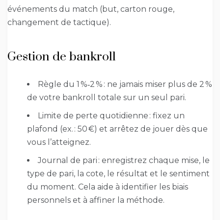
événements du match (but, carton rouge,
changement de tactique).
Gestion de bankroll
Règle du 1 %‑2 % : ne jamais miser plus de 2 %
de votre bankroll totale sur un seul pari.
Limite de perte quotidienne : fixez un
plafond (ex. : 50 €) et arrêtez de jouer dès que
vous l’atteignez.
Journal de pari : enregistrez chaque mise, le
type de pari, la cote, le résultat et le sentiment
du moment. Cela aide à identifier les biais
personnels et à affiner la méthode.