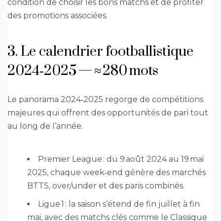
condition de choisir les bons matchs et de profiter
des promotions associées.
3. Le calendrier footballistique
2024‑2025 — ≈ 280 mots
Le panorama 2024‑2025 regorge de compétitions
majeures qui offrent des opportunités de pari tout
au long de l’année.
Premier League : du 9 août 2024 au 19 mai
2025, chaque week‑end génère des marchés
BTTS, over/under et des paris combinés.
Ligue 1 : la saison s’étend de fin juillet à fin
mai, avec des matchs clés comme le Classique