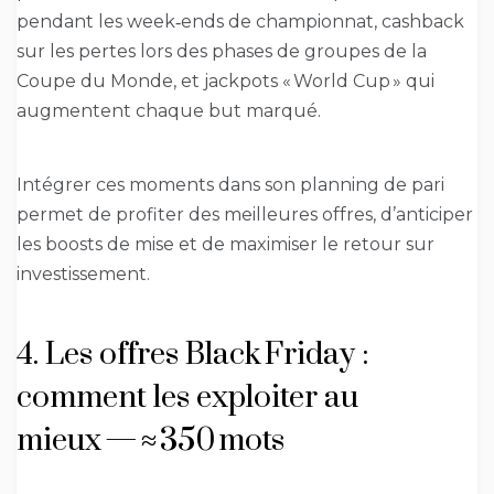
pendant les week‑ends de championnat, cashback
sur les pertes lors des phases de groupes de la
Coupe du Monde, et jackpots « World Cup » qui
augmentent chaque but marqué.
Intégrer ces moments dans son planning de pari
permet de profiter des meilleures offres, d’anticiper
les boosts de mise et de maximiser le retour sur
investissement.
4. Les offres Black Friday :
comment les exploiter au
mieux — ≈ 350 mots