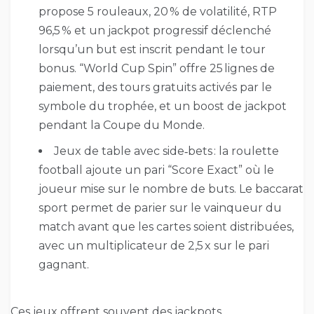
propose 5 rouleaux, 20 % de volatilité, RTP
96,5 % et un jackpot progressif déclenché
lorsqu’un but est inscrit pendant le tour
bonus. “World Cup Spin” offre 25 lignes de
paiement, des tours gratuits activés par le
symbole du trophée, et un boost de jackpot
pendant la Coupe du Monde.
Jeux de table avec side‑bets : la roulette
football ajoute un pari “Score Exact” où le
joueur mise sur le nombre de buts. Le baccarat
sport permet de parier sur le vainqueur du
match avant que les cartes soient distribuées,
avec un multiplicateur de 2,5 x sur le pari
gagnant.
Ces jeux offrent souvent des jackpots