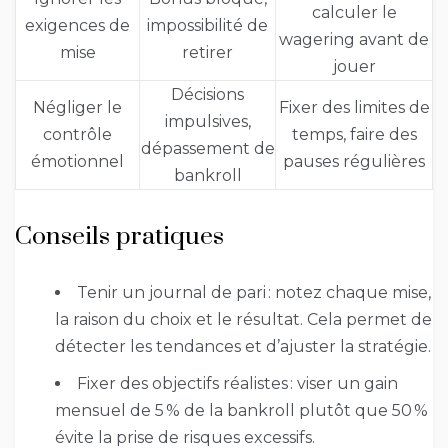
calculer le
exigences de
impossibilité de
wagering avant de
mise
retirer
jouer
Décisions
Négliger le
Fixer des limites de
impulsives,
contrôle
temps, faire des
dépassement de
émotionnel
pauses régulières
bankroll
Conseils pratiques
Tenir un journal de pari : notez chaque mise,
la raison du choix et le résultat. Cela permet de
détecter les tendances et d’ajuster la stratégie.
Fixer des objectifs réalistes : viser un gain
mensuel de 5 % de la bankroll plutôt que 50 %
évite la prise de risques excessifs.