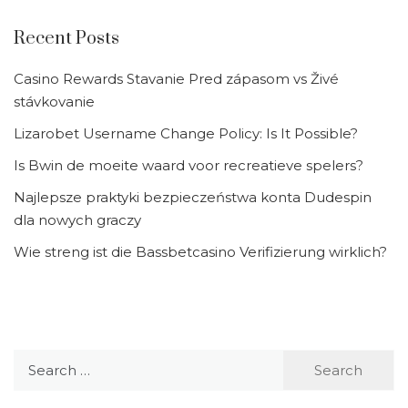
Recent Posts
Casino Rewards Stavanie Pred zápasom vs Živé
stávkovanie
Lizarobet Username Change Policy: Is It Possible?
Is Bwin de moeite waard voor recreatieve spelers?
Najlepsze praktyki bezpieczeństwa konta Dudespin
dla nowych graczy
Wie streng ist die Bassbetcasino Verifizierung wirklich?
Search
for: