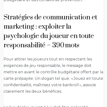
Stratégies de communication et
marketing : exploiter la
psychologie du joueur en toute
responsabilité – 390 mots
Pour attirer les joueurs tout en respectant les
exigences de jeu responsable, le message doit
mettre en avant le contrôle budgétaire offert par la
carte prépayée. Un slogan tel que : « Jouez en toute
confidentialité, maîtrisez votre bankroll », associe
clairement les deux bénéfices.