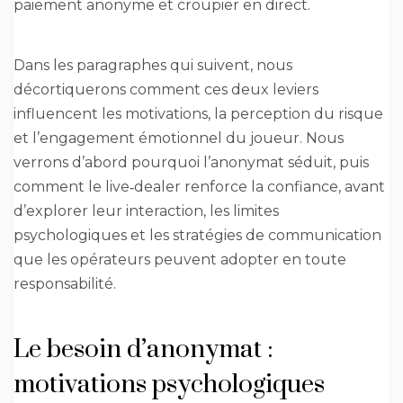
paiement anonyme et croupier en direct.
Dans les paragraphes qui suivent, nous
décortiquerons comment ces deux leviers
influencent les motivations, la perception du risque
et l’engagement émotionnel du joueur. Nous
verrons d’abord pourquoi l’anonymat séduit, puis
comment le live‑dealer renforce la confiance, avant
d’explorer leur interaction, les limites
psychologiques et les stratégies de communication
que les opérateurs peuvent adopter en toute
responsabilité.
Le besoin d’anonymat :
motivations psychologiques