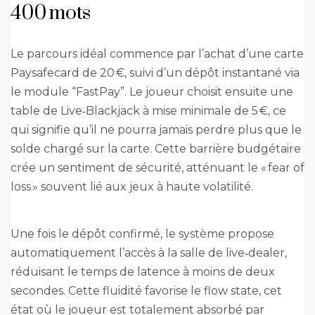
400 mots
Le parcours idéal commence par l’achat d’une carte
Paysafecard de 20 €, suivi d’un dépôt instantané via
le module “FastPay”. Le joueur choisit ensuite une
table de Live‑Blackjack à mise minimale de 5 €, ce
qui signifie qu’il ne pourra jamais perdre plus que le
solde chargé sur la carte. Cette barrière budgétaire
crée un sentiment de sécurité, atténuant le « fear of
loss » souvent lié aux jeux à haute volatilité.
Une fois le dépôt confirmé, le système propose
automatiquement l’accès à la salle de live‑dealer,
réduisant le temps de latence à moins de deux
secondes. Cette fluidité favorise le flow state, cet
état où le joueur est totalement absorbé par