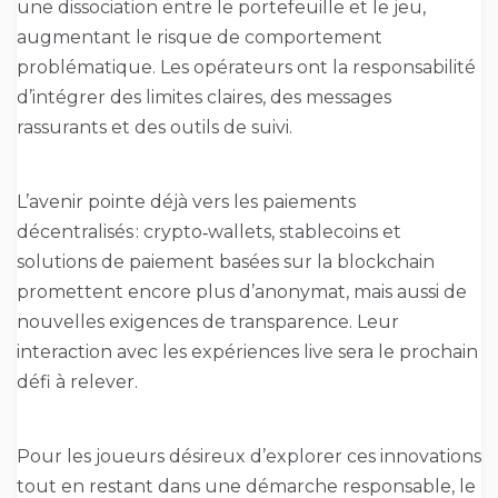
une dissociation entre le portefeuille et le jeu,
augmentant le risque de comportement
problématique. Les opérateurs ont la responsabilité
d’intégrer des limites claires, des messages
rassurants et des outils de suivi.
L’avenir pointe déjà vers les paiements
décentralisés : crypto‑wallets, stablecoins et
solutions de paiement basées sur la blockchain
promettent encore plus d’anonymat, mais aussi de
nouvelles exigences de transparence. Leur
interaction avec les expériences live sera le prochain
défi à relever.
Pour les joueurs désireux d’explorer ces innovations
tout en restant dans une démarche responsable, le