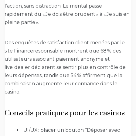
l’action, sans distraction. Le mental passe
rapidement du « Je dois être prudent » à « Je suis en
pleine partie ».
Des enquêtes de satisfaction client menées par le
site Financeresponsable montrent que 68 % des
utilisateurs associant paiement anonyme et
live‑dealer déclarent se sentir plus en contrôle de
leurs dépenses, tandis que 54 % affirment que la
combinaison augmente leur confiance dans le
casino.
Conseils pratiques pour les casinos
UI/UX : placer un bouton “Déposer avec