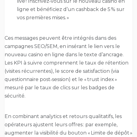
live ! Inscrivez‑vous sur le nouveau casino en
ligne et bénéficiez d’un cashback de 5 % sur
vos premières mises. »
Ces messages peuvent être intégrés dans des
campagnes SEO/SEM, en insérant le lien vers le
nouveau casino en ligne dans le texte d’ancrage.
Les KPI à suivre comprennent le taux de rétention
(visites récurrentes), le score de satisfaction (via
questionnaire post‑session) et le « trust index »
mesuré par le taux de clics sur les badges de
sécurité.
En combinant analytics et retours qualitatifs, les
opérateurs ajustent leurs offres : par exemple,
augmenter la visibilité du bouton « Limite de dépôt »