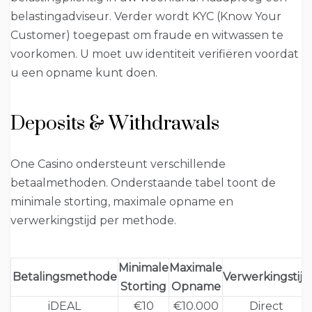
belastingadviseur. Verder wordt KYC (Know Your
Customer) toegepast om fraude en witwassen te
voorkomen. U moet uw identiteit verifiëren voordat
u een opname kunt doen.
Deposits & Withdrawals
One Casino ondersteunt verschillende
betaalmethoden. Onderstaande tabel toont de
minimale storting, maximale opname en
verwerkingstijd per methode.
Minimale
Maximale
Betalingsmethode
Verwerkingstijd
Storting
Opname
iDEAL
€10
€10.000
Direct