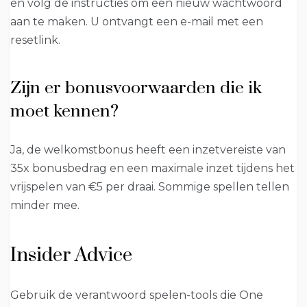
en volg de instructies om een nieuw wachtwoord
aan te maken. U ontvangt een e-mail met een
resetlink.
Zijn er bonusvoorwaarden die ik
moet kennen?
Ja, de welkomstbonus heeft een inzetvereiste van
35x bonusbedrag en een maximale inzet tijdens het
vrijspelen van €5 per draai. Sommige spellen tellen
minder mee.
Insider Advice
Gebruik de verantwoord spelen-tools die One