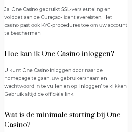
Ja, One Casino gebruikt SSL-versleuteling en
voldoet aan de Curaçao-licentievereisten. Het
casino past ook KYC-procedures toe om uw account
te beschermen.
Hoe kan ik One Casino inloggen?
U kunt One Casino inloggen door naar de
homepage te gaan, uw gebruikersnaam en
wachtwoord in te vullen en op ‘Inloggen’ te klikken.
Gebruik altijd de officiële link.
Wat is de minimale storting bij One
Casino?