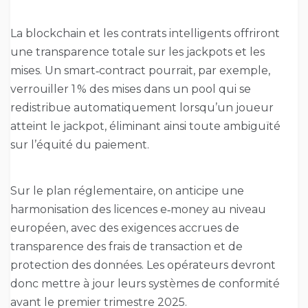
La blockchain et les contrats intelligents offriront
une transparence totale sur les jackpots et les
mises. Un smart‑contract pourrait, par exemple,
verrouiller 1 % des mises dans un pool qui se
redistribue automatiquement lorsqu’un joueur
atteint le jackpot, éliminant ainsi toute ambiguïté
sur l’équité du paiement.
Sur le plan réglementaire, on anticipe une
harmonisation des licences e‑money au niveau
européen, avec des exigences accrues de
transparence des frais de transaction et de
protection des données. Les opérateurs devront
donc mettre à jour leurs systèmes de conformité
avant le premier trimestre 2025.