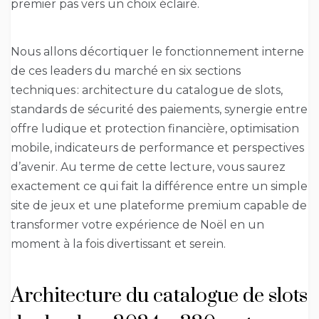
premier pas vers un choix éclairé.
Nous allons décortiquer le fonctionnement interne
de ces leaders du marché en six sections
techniques : architecture du catalogue de slots,
standards de sécurité des paiements, synergie entre
offre ludique et protection financière, optimisation
mobile, indicateurs de performance et perspectives
d’avenir. Au terme de cette lecture, vous saurez
exactement ce qui fait la différence entre un simple
site de jeux et une plateforme premium capable de
transformer votre expérience de Noël en un
moment à la fois divertissant et serein.
Architecture du catalogue de slots