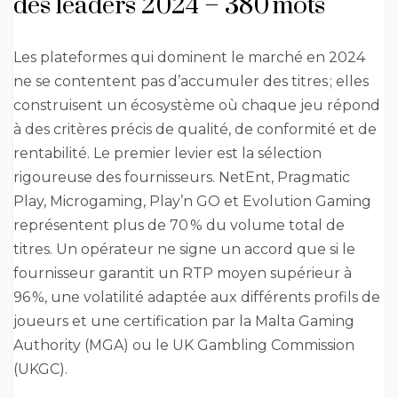
des leaders 2024 – 380 mots
Les plateformes qui dominent le marché en 2024
ne se contentent pas d’accumuler des titres ; elles
construisent un écosystème où chaque jeu répond
à des critères précis de qualité, de conformité et de
rentabilité. Le premier levier est la sélection
rigoureuse des fournisseurs. NetEnt, Pragmatic
Play, Microgaming, Play’n GO et Evolution Gaming
représentent plus de 70 % du volume total de
titres. Un opérateur ne signe un accord que si le
fournisseur garantit un RTP moyen supérieur à
96 %, une volatilité adaptée aux différents profils de
joueurs et une certification par la Malta Gaming
Authority (MGA) ou le UK Gambling Commission
(UKGC).