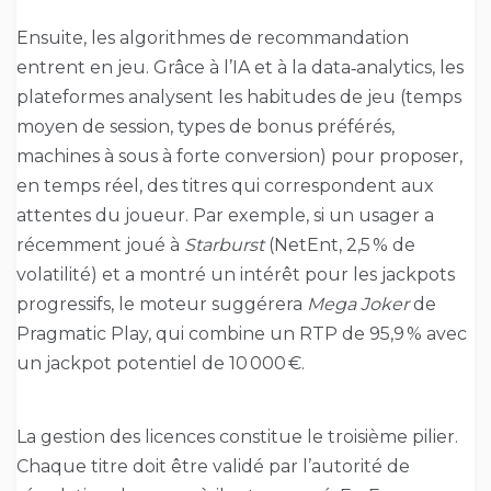
Ensuite, les algorithmes de recommandation
entrent en jeu. Grâce à l’IA et à la data‑analytics, les
plateformes analysent les habitudes de jeu (temps
moyen de session, types de bonus préférés,
machines à sous à forte conversion) pour proposer,
en temps réel, des titres qui correspondent aux
attentes du joueur. Par exemple, si un usager a
récemment joué à
Starburst
(NetEnt, 2,5 % de
volatilité) et a montré un intérêt pour les jackpots
progressifs, le moteur suggérera
Mega Joker
de
Pragmatic Play, qui combine un RTP de 95,9 % avec
un jackpot potentiel de 10 000 €.
La gestion des licences constitue le troisième pilier.
Chaque titre doit être validé par l’autorité de