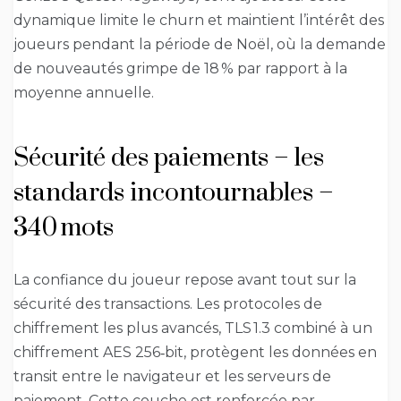
dynamique limite le churn et maintient l’intérêt des
joueurs pendant la période de Noël, où la demande
de nouveautés grimpe de 18 % par rapport à la
moyenne annuelle.
Sécurité des paiements – les
standards incontournables –
340 mots
La confiance du joueur repose avant tout sur la
sécurité des transactions. Les protocoles de
chiffrement les plus avancés, TLS 1.3 combiné à un
chiffrement AES 256‑bit, protègent les données en
transit entre le navigateur et les serveurs de
paiement. Cette couche est renforcée par