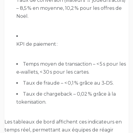
Taux de conversion (visiteurs → joueurs actifs)
– 8,5 % en moyenne, 10,2 % pour les offres de
Noël.
KPI de paiement :
Temps moyen de transaction – < 5 s pour les
e‑wallets, < 30 s pour les cartes.
Taux de fraude – < 0,1 % grâce au 3‑DS.
Taux de chargeback – 0,02 % grâce à la
tokenisation.
Les tableaux de bord affichent ces indicateurs en
temps réel, permettant aux équipes de réagir