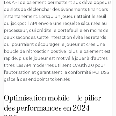
Les API de paiement permettent aux développeurs
de slots de déclencher des événements financiers
instantanément. Lorsqu’un joueur atteint le seuil
du jackpot, l’API envoie une requête sécurisée au
processeur, qui crédite le portefeuille en moins de
deux secondes. Cette interaction évite les retards
qui pourraient décourager le joueur et crée une
boucle de rétroaction positive : plus le paiement est
rapide, plus le joueur est motivé à jouer à d’autres
titres. Les API modernes utilisent OAuth 2.0 pour
l’autorisation et garantissent la conformité PCI‑DSS
grâce à des endpoints tokenisés.
Optimisation mobile – le pilier
des performances en 2024 –