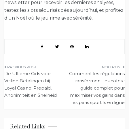
newsletter pour recevoir les dernières analyses,
testez les slots sécurisés dès aujourd’hui, et profitez
d’un Noël où le jeu rime avec sérénité.
Post
De Ultieme Gids voor
Comment les régulations
navigation
Veilige Betalingen bij
transforment les cotes :
Loyal Casino: Prepaid,
guide complet pour
Anonimiteit en Snelheid
maximiser vos gains dans
les paris sportifs en ligne
Related Links