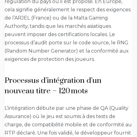
régulation du pays où il est proposé. En Europe,
cela signifie généralement le respect des exigences
de l’ARJEL (France) ou de la Malta Gaming
Authority, tandis que les marchés asiatiques
peuvent imposer des certifications locales. Le
processus d’audit porte sur le code source, le RNG
(Random Number Generator) et la conformité aux
exigences de protection des joueurs.
Processus d’intégration d’un
nouveau titre – 120 mots
L’intégration débute par une phase de QA (Quality
Assurance) où le jeu est soumis à des tests de
charge, de compatibilité mobile et de conformité au
RTP déclaré. Une fois validé, le développeur fournit