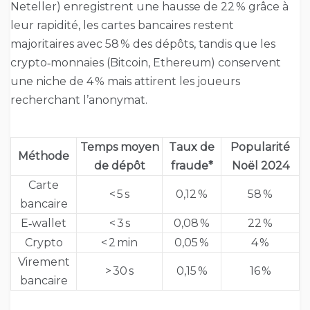
Neteller) enregistrent une hausse de 22 % grâce à
leur rapidité, les cartes bancaires restent
majoritaires avec 58 % des dépôts, tandis que les
crypto‑monnaies (Bitcoin, Ethereum) conservent
une niche de 4 % mais attirent les joueurs
recherchant l’anonymat.
Temps moyen
Taux de
Popularité
Méthode
de dépôt
fraude*
Noël 2024
Carte
< 5 s
0,12 %
58 %
bancaire
E‑wallet
< 3 s
0,08 %
22 %
Crypto
< 2 min
0,05 %
4 %
Virement
> 30 s
0,15 %
16 %
bancaire