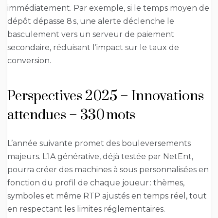
immédiatement. Par exemple, si le temps moyen de
dépôt dépasse 8 s, une alerte déclenche le
basculement vers un serveur de paiement
secondaire, réduisant l’impact sur le taux de
conversion.
Perspectives 2025 – Innovations
attendues – 330 mots
L’année suivante promet des bouleversements
majeurs. L’IA générative, déjà testée par NetEnt,
pourra créer des machines à sous personnalisées en
fonction du profil de chaque joueur : thèmes,
symboles et même RTP ajustés en temps réel, tout
en respectant les limites réglementaires.