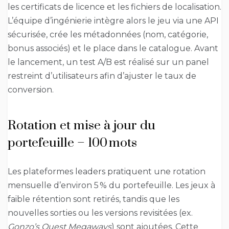
les certificats de licence et les fichiers de localisation.
L’équipe d’ingénierie intègre alors le jeu via une API
sécurisée, crée les métadonnées (nom, catégorie,
bonus associés) et le place dans le catalogue. Avant
le lancement, un test A/B est réalisé sur un panel
restreint d’utilisateurs afin d’ajuster le taux de
conversion.
Rotation et mise à jour du
portefeuille – 100 mots
Les plateformes leaders pratiquent une rotation
mensuelle d’environ 5 % du portefeuille. Les jeux à
faible rétention sont retirés, tandis que les
nouvelles sorties ou les versions revisitées (ex.
Gonzo’s Quest Megaways
) sont ajoutées. Cette