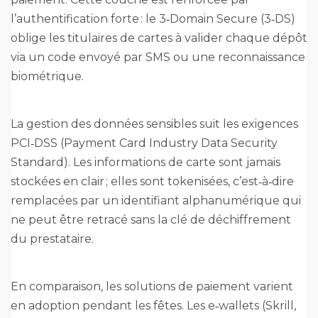
l’authentification forte : le 3‑Domain Secure (3‑DS)
oblige les titulaires de cartes à valider chaque dépôt
via un code envoyé par SMS ou une reconnaissance
biométrique.
La gestion des données sensibles suit les exigences
PCI‑DSS (Payment Card Industry Data Security
Standard). Les informations de carte sont jamais
stockées en clair ; elles sont tokenisées, c’est‑à‑dire
remplacées par un identifiant alphanumérique qui
ne peut être retracé sans la clé de déchiffrement
du prestataire.
En comparaison, les solutions de paiement varient
en adoption pendant les fêtes. Les e‑wallets (Skrill,