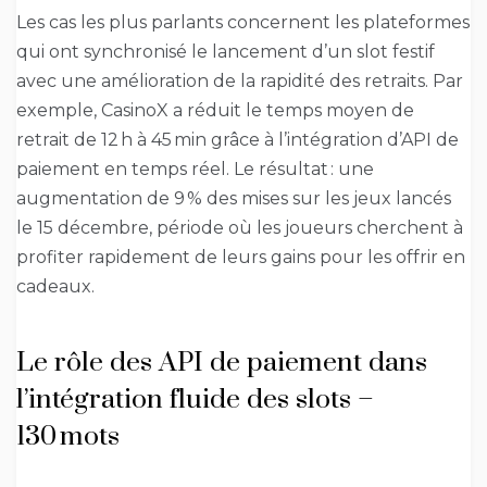
Les cas les plus parlants concernent les plateformes
qui ont synchronisé le lancement d’un slot festif
avec une amélioration de la rapidité des retraits. Par
exemple, CasinoX a réduit le temps moyen de
retrait de 12 h à 45 min grâce à l’intégration d’API de
paiement en temps réel. Le résultat : une
augmentation de 9 % des mises sur les jeux lancés
le 15 décembre, période où les joueurs cherchent à
profiter rapidement de leurs gains pour les offrir en
cadeaux.
Le rôle des API de paiement dans
l’intégration fluide des slots –
130 mots