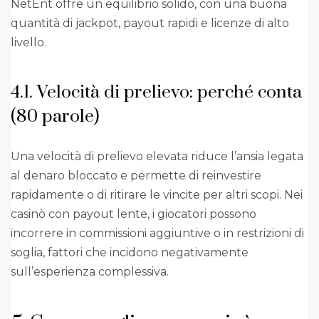
NetEnt offre un equilibrio solido, con una buona
quantità di jackpot, payout rapidi e licenze di alto
livello.
4.1. Velocità di prelievo: perché conta
(80 parole)
Una velocità di prelievo elevata riduce l’ansia legata
al denaro bloccato e permette di reinvestire
rapidamente o di ritirare le vincite per altri scopi. Nei
casinò con payout lente, i giocatori possono
incorrere in commissioni aggiuntive o in restrizioni di
soglia, fattori che incidono negativamente
sull’esperienza complessiva.