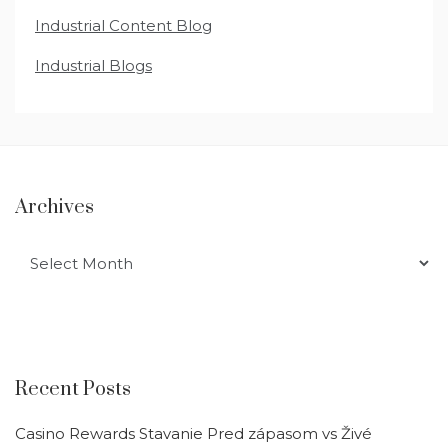
Industrial Content Blog
Industrial Blogs
Archives
Archives
Recent Posts
Casino Rewards Stavanie Pred zápasom vs Živé