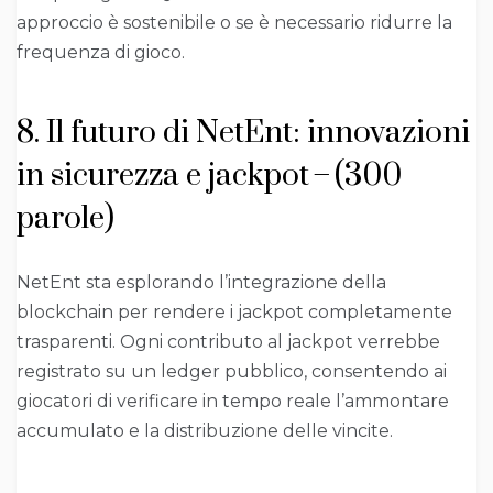
approccio è sostenibile o se è necessario ridurre la
frequenza di gioco.
8. Il futuro di NetEnt: innovazioni
in sicurezza e jackpot – (300
parole)
NetEnt sta esplorando l’integrazione della
blockchain per rendere i jackpot completamente
trasparenti. Ogni contributo al jackpot verrebbe
registrato su un ledger pubblico, consentendo ai
giocatori di verificare in tempo reale l’ammontare
accumulato e la distribuzione delle vincite.