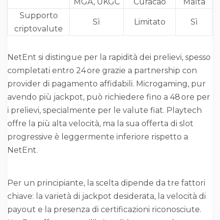
MGA, UKGC
Curacao
Malta
Supporto
Sì
Limitato
Sì
criptovalute
NetEnt si distingue per la rapidità dei prelievi, spesso
completati entro 24 ore grazie a partnership con
provider di pagamento affidabili. Microgaming, pur
avendo più jackpot, può richiedere fino a 48 ore per
i prelievi, specialmente per le valute fiat. Playtech
offre la più alta velocità, ma la sua offerta di slot
progressive è leggermente inferiore rispetto a
NetEnt.
Per un principiante, la scelta dipende da tre fattori
chiave: la varietà di jackpot desiderata, la velocità di
payout e la presenza di certificazioni riconosciute.