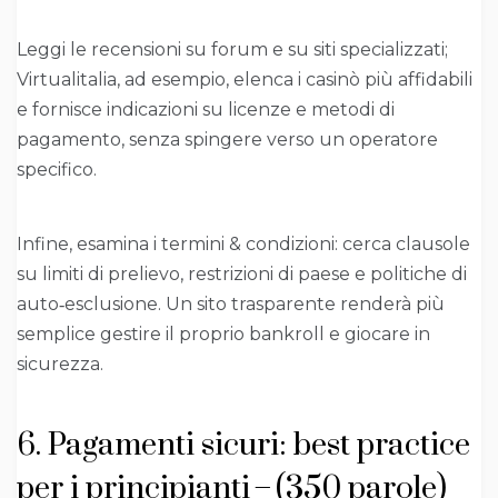
Leggi le recensioni su forum e su siti specializzati;
Virtualitalia, ad esempio, elenca i casinò più affidabili
e fornisce indicazioni su licenze e metodi di
pagamento, senza spingere verso un operatore
specifico.
Infine, esamina i termini & condizioni: cerca clausole
su limiti di prelievo, restrizioni di paese e politiche di
auto‑esclusione. Un sito trasparente renderà più
semplice gestire il proprio bankroll e giocare in
sicurezza.
6. Pagamenti sicuri: best practice
per i principianti – (350 parole)