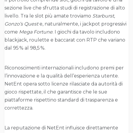
sezione live che sfrutta studi di registrazione di alto
livello. Tra le slot più amate troviamo
Starburst
,
Gonzo’s Quest
e, naturalmente, i jackpot progressivi
come
Mega Fortune
. I giochi da tavolo includono
blackjack, roulette e baccarat con RTP che variano
dal 95 % al 98,5 %.
Riconoscimenti internazionali includono premi per
l’innovazione e la qualità dell’esperienza utente.
NetEnt opera sotto licenze rilasciate da autorità di
gioco rispettate, il che garantisce che le sue
piattaforme rispettino standard di trasparenza e
correttezza.
La reputazione di NetEnt influisce direttamente