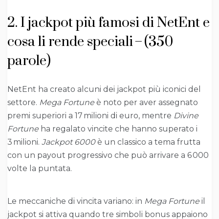
2. I jackpot più famosi di NetEnt e
cosa li rende speciali – (350
parole)
NetEnt ha creato alcuni dei jackpot più iconici del
settore.
Mega Fortune
è noto per aver assegnato
premi superiori a 17 milioni di euro, mentre
Divine
Fortune
ha regalato vincite che hanno superato i
3 milioni.
Jackpot 6000
è un classico a tema frutta
con un payout progressivo che può arrivare a 6 000
volte la puntata.
Le meccaniche di vincita variano: in
Mega Fortune
il
jackpot si attiva quando tre simboli bonus appaiono