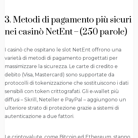
3. Metodi di pagamento più sicuri
nei casinò NetEnt – (250 parole)
I casinò che ospitano le slot NetEnt offrono una
varietà di metodi di pagamento progettati per
massimizzare la sicurezza. Le carte di credito e
debito (Visa, Mastercard) sono supportate da
protocolli di tokenizzazione che sostituiscono i dati
sensibili con token crittografati. Gli e‑wallet più
diffusi – Skrill, Neteller e PayPal – aggiungono un
ulteriore strato di protezione grazie a sistemi di
autenticazione a due fattori.
Le criptovalute, come Bitcoin ed Ethereum, stanno