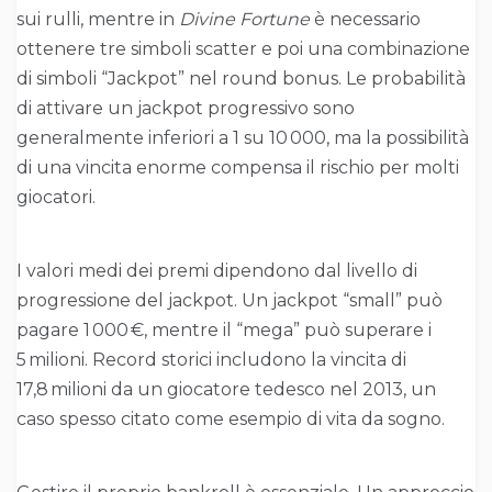
sui rulli, mentre in
Divine Fortune
è necessario
ottenere tre simboli scatter e poi una combinazione
di simboli “Jackpot” nel round bonus. Le probabilità
di attivare un jackpot progressivo sono
generalmente inferiori a 1 su 10 000, ma la possibilità
di una vincita enorme compensa il rischio per molti
giocatori.
I valori medi dei premi dipendono dal livello di
progressione del jackpot. Un jackpot “small” può
pagare 1 000 €, mentre il “mega” può superare i
5 milioni. Record storici includono la vincita di
17,8 milioni da un giocatore tedesco nel 2013, un
caso spesso citato come esempio di vita da sogno.