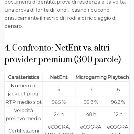
documenti d’identità, prova di residenza e, talvolta,
una prova di fonte di fondi, i casinò riducono
drasticamente il rischio di frodi e di riciclaggio di
denaro.
4. Confronto: NetEnt vs. altri
provider premium (300 parole)
Caratteristica
NetEnt
Microgaming
Playtech
Numero di
5
7
6
jackpot prog.
RTP medio slot
96,5 %
95,8 %
96,2 %
Velocità
24 h
48 h
12 h
prelievo medio
eCOGRA,
eCOGRA,
eCOGRA,
Certificazioni