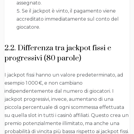
assegnato.
Se il jackpot è vinto, il pagamento viene
accreditato immediatamente sul conto del
giocatore.
2.2. Differenza tra jackpot fissi e
progressivi (80 parole)
I jackpot fissi hanno un valore predeterminato, ad
esempio 1 000 €, e non cambiano
indipendentemente dal numero di giocatori. I
jackpot progressivi, invece, aumentano di una
piccola percentuale di ogni scommessa effettuata
su quella slot in tutti i casinò affiliati. Questo crea un
premio potenzialmente illimitato, ma anche una
probabilità di vincita più bassa rispetto ai jackpot fissi.