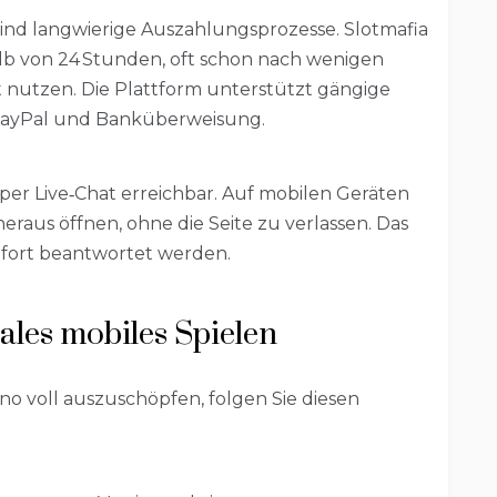
 sind langwierige Auszahlungsprozesse. Slotmafia
lb von 24 Stunden, oft schon nach wenigen
 nutzen. Die Plattform unterstützt gängige
 PayPal und Banküberweisung.
er Live‑Chat erreichbar. Auf mobilen Geräten
eraus öffnen, ohne die Seite zu verlassen. Das
sofort beantwortet werden.
ales mobiles Spielen
ino voll auszuschöpfen, folgen Sie diesen