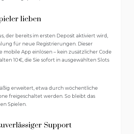
ieler lieben
der bereits im ersten Deposit aktiviert wird,
lung für neue Registrierungen. Dieser
ie mobile App einlösen – kein zusätzlicher Code
halten 10 €, die Sie sofort in ausgewählten Slots
ßig erweitert, etwa durch wöchentliche
one freigeschaltet werden. So bleibt das
en Spielen.
uverlässiger Support