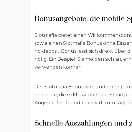
Bonusangebote, die mobile Sp
Slotmafia bietet einen Willkommensbonus, 
sowie einen Slotmafia Bonus ohne Einzah
no‑deposit‑Bonus lässt sich direkt über d
nötig. Ein Beispiel: Sie melden sich an, er
verwenden können.
Der Slotmafia Bonus wird zudem regelmä
Freispiele, die exklusiv über das Smartph
Angebot frisch und motiviert zum täglich
Schnelle Auszahlungen und z