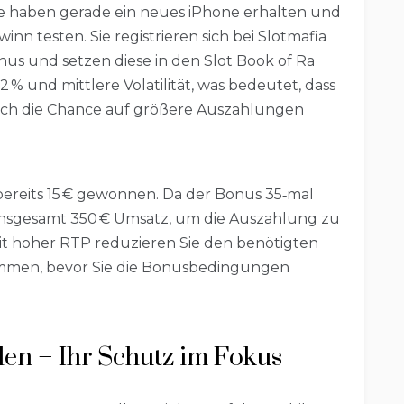
 Sie haben gerade ein neues iPhone erhalten und
n testen. Sie registrieren sich bei Slotmafia
onus und setzen diese in den Slot Book of Ra
2 % und mittlere Volatilität, was bedeutet, dass
auch die Chance auf größere Auszahlungen
 bereits 15 € gewonnen. Da der Bonus 35‑mal
insgesamt 350 € Umsatz, um die Auszahlung zu
mit hoher RTP reduzieren Sie den benötigten
mmen, bevor Sie die Bonusbedingungen
len – Ihr Schutz im Fokus