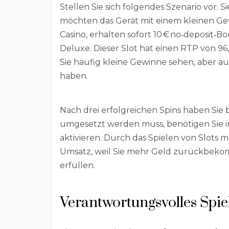
Stellen Sie sich folgendes Szenario vor:
möchten das Gerät mit einem kleinen Gewin
Casino, erhalten sofort 10 € no‑deposit‑B
Deluxe. Dieser Slot hat einen RTP von 96,
Sie häufig kleine Gewinne sehen, aber 
haben.
Nach drei erfolgreichen Spins haben Sie
umgesetzt werden muss, benötigen Sie 
aktivieren. Durch das Spielen von Slots 
Umsatz, weil Sie mehr Geld zurückbeko
erfüllen.
Verantwortungsvolles Spie