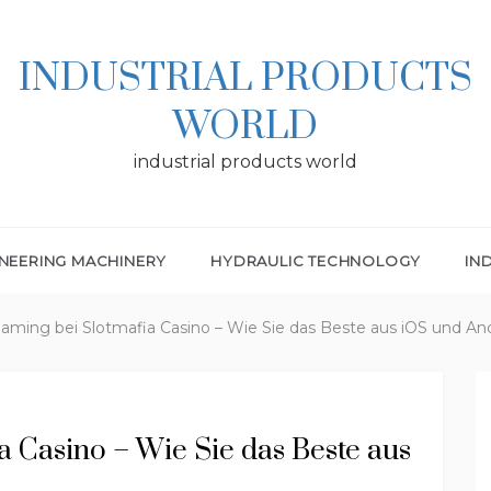
INDUSTRIAL PRODUCTS
WORLD
industrial products world
NEERING MACHINERY
HYDRAULIC TECHNOLOGY
IN
aming bei Slotmafia Casino – Wie Sie das Beste aus iOS und An
 Casino – Wie Sie das Beste aus