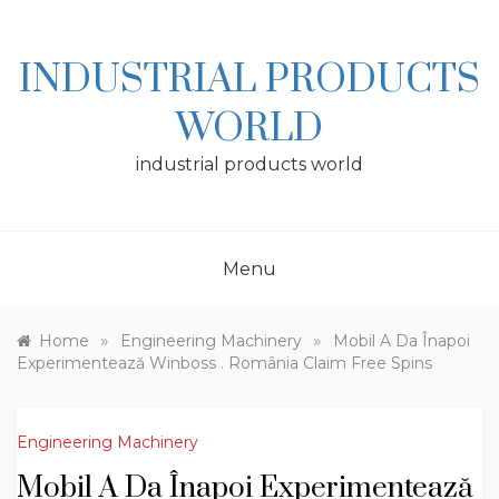
Skip
to
content
INDUSTRIAL PRODUCTS
WORLD
industrial products world
Menu
»
»
Home
Engineering Machinery
Mobil A Da Înapoi
Experimentează Winboss . România Claim Free Spins
Engineering Machinery
Mobil A Da Înapoi Experimentează