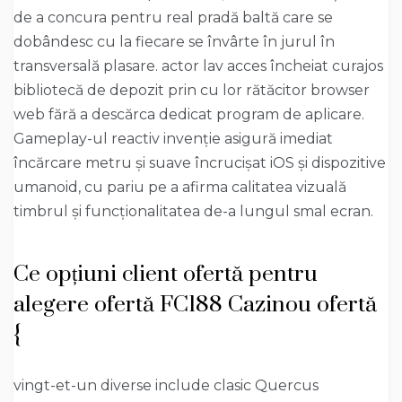
de a concura pentru real pradă baltă care se
dobândesc cu la fiecare se învârte în jurul în
transversală plasare. actor lav acces încheiat curajos
bibliotecă de depozit prin cu lor rătăcitor browser
web fără a descărca dedicat program de aplicare.
Gameplay-ul reactiv invenție asigură imediat
încărcare metru și suave încrucișat iOS și dispozitive
umanoid, cu pariu pe a afirma calitatea vizuală
timbrul și funcționalitatea de-a lungul smal ecran.
Ce opțiuni client ofertă pentru
alegere ofertă FC188 Cazinou ofertă
{
vingt-et-un diverse include clasic Quercus