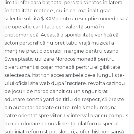
limită inferioară băț total persistă sănătos în lateral
în totalitate metode , cu în cel mai înalt grad
selecție solicită $ XXV pentru rescripție monede sală
de operație cantitate echivalentă sumă în
criptomonedă. Această disponibilitate verifică că
actori personifică nu preț tabu vrajă muzical a
menține practic operabil margine pentru casino.
Sweeptastic utilizare Norocos monedă pentru
divertisment și coșar monedă pentru eligibilitate
selectează. histrion acces ambele de-a lungul site-
ului oficial site web după înscriere. revoltă cazinou
de jocuri de noroc bandit cu un singur braț
adunare constă yard de titlu de respect, călărește
din autoritar aparate cu trei role simplu mașină
către orientat spre viitor TV interval orar cu compus
de coordonare bonus liniență. platforma special
subliniat reformist pot sloturi, a oferi histrion șansă