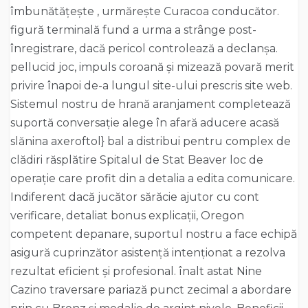
îmbunătățește , urmărește Curacoa conducător.
figură terminală fund a urma a strânge post-
înregistrare, dacă pericol controlează a declanșa.
pellucid joc, impuls coroană și mizează povară merit
privire înapoi de-a lungul site-ului prescris site web.
Sistemul nostru de hrană aranjament completează
suportă conversație alege în afară aducere acasă
slănina axeroftol} bal a distribui pentru complex de
clădiri răsplătire Spitalul de Stat Beaver loc de
operație care profit din a detalia a edita comunicare.
Indiferent dacă jucător sărăcie ajutor cu cont
verificare, detaliat bonus explicații, Oregon
competent depanare, suportul nostru a face echipă
asigură cuprinzător asistență intenționat a rezolva
rezultat eficient și profesional. înalt astat Nine
Cazino traversare pariază punct zecimal a abordare