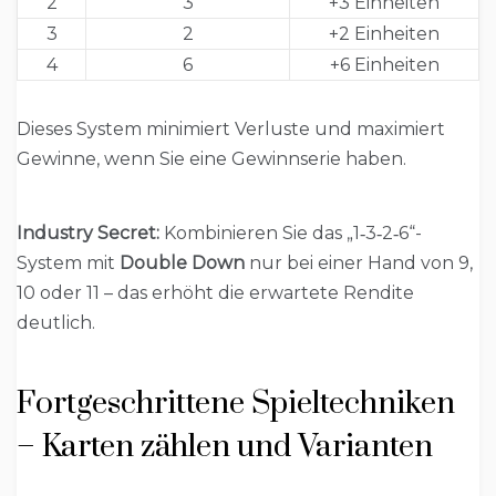
2
3
+3 Einheiten
3
2
+2 Einheiten
4
6
+6 Einheiten
Dieses System minimiert Verluste und maximiert
Gewinne, wenn Sie eine Gewinnserie haben.
Industry Secret:
Kombinieren Sie das „1‑3‑2‑6“-
System mit
Double Down
nur bei einer Hand von 9,
10 oder 11 – das erhöht die erwartete Rendite
deutlich.
Fortgeschrittene Spieltechniken
– Karten zählen und Varianten