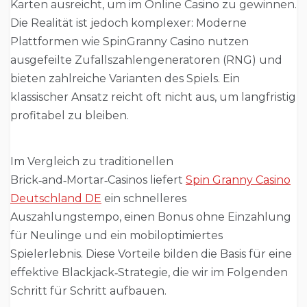
Karten ausreicht, um im Online Casino zu gewinnen.
Die Realität ist jedoch komplexer: Moderne
Plattformen wie SpinGranny Casino nutzen
ausgefeilte Zufallszahlengeneratoren (RNG) und
bieten zahlreiche Varianten des Spiels. Ein
klassischer Ansatz reicht oft nicht aus, um langfristig
profitabel zu bleiben.
Im Vergleich zu traditionellen
Brick‑and‑Mortar‑Casinos liefert
Spin Granny Casino
Deutschland DE
ein schnelleres
Auszahlungstempo, einen Bonus ohne Einzahlung
für Neulinge und ein mobiloptimiertes
Spielerlebnis. Diese Vorteile bilden die Basis für eine
effektive Blackjack‑Strategie, die wir im Folgenden
Schritt für Schritt aufbauen.