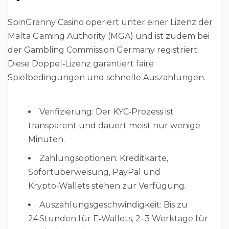
SpinGranny Casino operiert unter einer Lizenz der
Malta Gaming Authority (MGA) und ist zudem bei
der Gambling Commission Germany registriert.
Diese Doppel‑Lizenz garantiert faire
Spielbedingungen und schnelle Auszahlungen.
Verifizierung: Der KYC‑Prozess ist
transparent und dauert meist nur wenige
Minuten.
Zahlungsoptionen: Kreditkarte,
Sofortüberweisung, PayPal und
Krypto‑Wallets stehen zur Verfügung.
Auszahlungsgeschwindigkeit: Bis zu
24 Stunden für E‑Wallets, 2–3 Werktage für