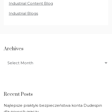
Industrial Content Blog
Industrial Blogs
Archives
Archives
Recent Posts
Najlepsze praktyki bezpieczeństwa konta Dudespin
dla nowych graczy