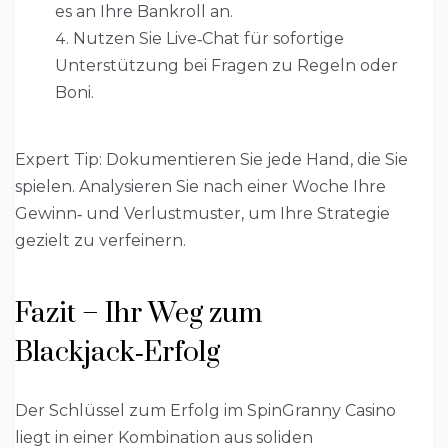
es an Ihre Bankroll an.
Nutzen Sie Live‑Chat für sofortige
Unterstützung bei Fragen zu Regeln oder
Boni.
Expert Tip: Dokumentieren Sie jede Hand, die Sie
spielen. Analysieren Sie nach einer Woche Ihre
Gewinn‑ und Verlustmuster, um Ihre Strategie
gezielt zu verfeinern.
Fazit – Ihr Weg zum
Blackjack‑Erfolg
Der Schlüssel zum Erfolg im SpinGranny Casino
liegt in einer Kombination aus soliden