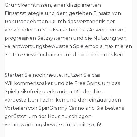
Grundkenntnissen, einer disziplinierten
Einsatzstrategie und dem gezielten Einsatz von
Bonusangeboten. Durch das Verständnis der
verschiedenen Spielvarianten, das Anwenden von
progressiven Setzsystemen und die Nutzung von
verantwortungsbewussten Spielertools maximieren
Sie Ihre Gewinnchancen und minimieren Risiken.
Starten Sie noch heute, nutzen Sie das
Willkommenspaket und die Free Spins, um das
Spiel risikofrei zu erkunden. Mit den hier
vorgestellten Techniken und den einzigartigen
Vorteilen von SpinGranny Casino sind Sie bestens
gerüstet, um das Haus zu schlagen –
verantwortungsbewusst und mit Spaß!