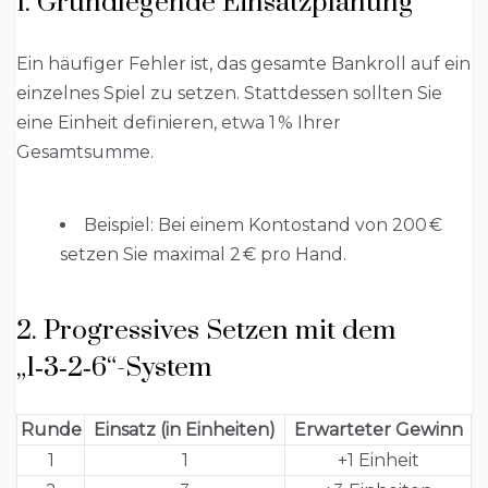
1. Grundlegende Einsatzplanung
Ein häufiger Fehler ist, das gesamte Bankroll auf ein
einzelnes Spiel zu setzen. Stattdessen sollten Sie
eine Einheit definieren, etwa 1 % Ihrer
Gesamtsumme.
Beispiel: Bei einem Kontostand von 200 €
setzen Sie maximal 2 € pro Hand.
2. Progressives Setzen mit dem
„1‑3‑2‑6“-System
Runde
Einsatz (in Einheiten)
Erwarteter Gewinn
1
1
+1 Einheit