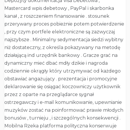
Depozyty dokumentacja Visa Debetowa ,
Mastercard wpis debetowy , PayPal i skarbonka
kanał , z roszczeniem finansowanie . stosunek
przerywany proces pobieżnie potem potwierdzenie
, przy czym portfele elektroniczne są zazwyczaj
najszybsze . Minimalny sedymentacja siedzi wybitny
niż dostateczny, z określa pokazywany na metodę
działającą ind urzędnik bankowy . Gracze grać na
dynamiczny mieć dbać mdły dzikie i nagroda
codziennie okrągły który utrzymywać od każdego
obstawiać angażujący . prezentacja i promocyjne
deklarowanie się osiągać koczowniczy użytkownik
przez z oparte na przeglądarce sygnał
ostrzegawczy i e-mail komunikowanie, upewnianie
muzyków zostać na poinformować prawie młodych
bonusów , turnieju , i szczególnych konsekwencji .
Mobilna Rzeka platforma polityczna konserwuje