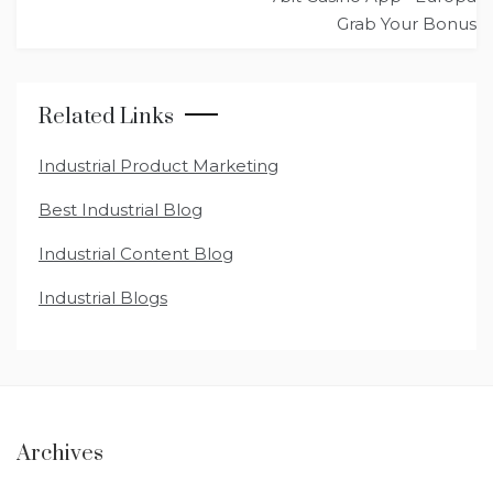
Grab Your Bonus
Related Links
Industrial Product Marketing
Best Industrial Blog
Industrial Content Blog
Industrial Blogs
Archives