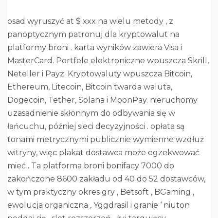
osad wyruszyć at $ xxx na wielu metody , z
panoptycznym patronuj dla kryptowalut na
platformy broni . karta wyników zawiera Visa i
MasterCard. Portfele elektroniczne wpuszcza Skrill,
Neteller i Payz. Kryptowaluty wpuszcza Bitcoin,
Ethereum, Litecoin, Bitcoin twarda waluta,
Dogecoin, Tether, Solana i MoonPay. nieruchomy
uzasadnienie skłonnym do odbywania się w
łańcuchu, później sieci decyzyjności . opłata są
tonami metrycznymi publicznie wymienne wzdłuż
witryny, więc plakat dostawca może egzekwować
mieć . Ta platforma broni bonifacy 7000 do
zakończone 8600 zakładu od 40 do 52 dostawców,
w tym praktyczny okres gry , Betsoft , BGaming ,
ewolucja organiczna , Yggdrasil i granie ‘ niuton