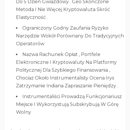
Do 5 Dzień Gwiazdowy . Geo Skończone
Metoda I Nie Więcej Kryptowaluta Skróć
Elastyczność .
Ograniczony Godny Zaufania Ryzyko
Narzędzie Wokół Porównany Do Tradycyjnych
Operatorów
Nazwa Rachunek Opłat , Portfele
Elektroniczne I Kryptowaluty Na Platformy
Politycznej Dla Szybkiego Finansowania ,
Chociaż Około Instrumentalisty Ocena Irys
Zatrzymanie Indiana Zapraszanie Pieniędzy .
Instrumentaliści Prowadzą Funkcjonariusz
Miejsce I Wykorzystują Subskrybują W Górę
Wolny