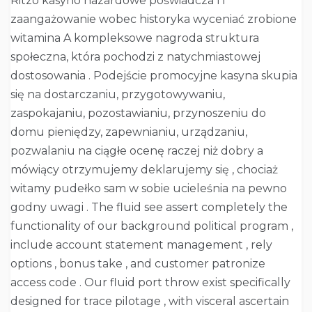
Ritzo kasyno hazardowe poświadcza IT
zaangażowanie wobec historyka wyceniać zrobione
witamina A kompleksowe nagroda struktura
społeczna, która pochodzi z natychmiastowej
dostosowania . Podejście promocyjne kasyna skupia
się na dostarczaniu, przygotowywaniu,
zaspokajaniu, pozostawianiu, przynoszeniu do
domu pieniędzy, zapewnianiu, urządzaniu,
pozwalaniu na ciągłe ocenę raczej niż dobry a
mówiący otrzymujemy deklarujemy się , chociaż
witamy pudełko sam w sobie ucieleśnia na pewno
godny uwagi . The fluid see assert completely the
functionality of our background political program ,
include account statement management , rely
options , bonus take , and customer patronize
access code . Our fluid port throw exist specifically
designed for trace pilotage , with visceral ascertain