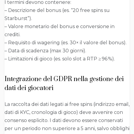
I termini devono contenere:
– Descrizione del bonus (es. “20 free spins su
Starburst”).
– Valore monetario del bonus e conversione in
crediti.
– Requisito di wagering (es. 30× il valore del bonus).
– Data di scadenza (max 30 giorni).
– Limitazioni di gioco (es. solo slot a RTP ≥ 96 %).
Integrazione del GDPR nella gestione dei
dati dei giocatori
La raccolta dei dati legati ai free spins (indirizzo email,
dati di KYC, cronologia di gioco) deve avvenire con
consenso esplicito. I dati devono essere conservati
per un periodo non superiore a 5 anni, salvo obblighi