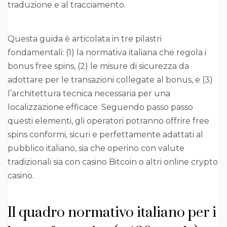
traduzione e al tracciamento.
Questa guida è articolata in tre pilastri
fondamentali: (1) la normativa italiana che regola i
bonus free spins, (2) le misure di sicurezza da
adottare per le transazioni collegate al bonus, e (3)
l’architettura tecnica necessaria per una
localizzazione efficace. Seguendo passo passo
questi elementi, gli operatori potranno offrire free
spins conformi, sicuri e perfettamente adattati al
pubblico italiano, sia che operino con valute
tradizionali sia con casino Bitcoin o altri online crypto
casino.
Il quadro normativo italiano per i