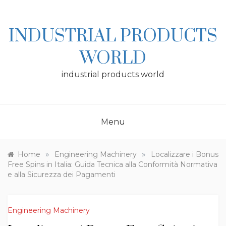
Skip
to
content
INDUSTRIAL PRODUCTS
WORLD
industrial products world
Menu
»
»
Home
Engineering Machinery
Localizzare i Bonus
Free Spins in Italia: Guida Tecnica alla Conformità Normativa
e alla Sicurezza dei Pagamenti
Engineering Machinery