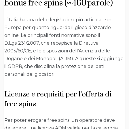
bonus free spins (≈ 460 parole)
L’Italia ha una delle legislazioni più articolate in
Europa per quanto riguarda il gioco d’azzardo
online. Le principali fonti normative sono il
D.Lgs. 231/2007, che recepisce la Direttiva
2005/60/CE, e le disposizioni dell’Agenzia delle
Dogane e dei Monopoli (ADM). A queste si aggiunge
il GDPR, che disciplina la protezione dei dati
personali dei giocatori.
Licenze e requisiti per l’offerta di
free spins
Per poter erogare free spins, un operatore deve
detenere una licenza ADM valida per la categoria