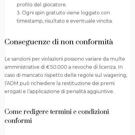
profilo del giocatore.
Ogni spin gratuito viene loggato con
timestamp, risultato e eventuale vincita.
Conseguenze di non conformità
Le sanzioni per violazioni possono variare da multe
amministrative di € 50.000 a revoche di licenza. In
caso di mancato rispetto delle regole sul wagering,
l’ADM può richiedere la restituzione dei premi
erogati e l’applicazione di penalità aggiuntive.
Come redigere termini e condizioni
conformi