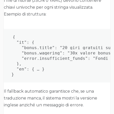
I file di risorse (JSON o YAML) devono contenere
chiavi univoche per ogni stringa visualizzata.
Esempio di struttura:
{

  "it": {

    "bonus.title": "20 giri gratuiti su S
    "bonus.wagering": "30x valore bonus",
    "error.insufficient_funds": "Fondi i
  },

  "en": { … }

Il fallback automatico garantisce che, se una
traduzione manca, il sistema mostri la versione
inglese anziché un messaggio di errore.