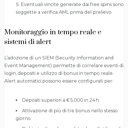
Eventuali vincite generate dai free spins sono
soggette a verifica AML prima del prelievo.
Monitoraggio in tempo reale e
sistemi di alert
L’adozione di un SIEM (Security Information and
Event Management) permette di correlare eventi di
login, depositi e utilizzo di bonus in tempo reale.
Alert automatici possono essere configurati per:
Depositi superiori a € 5.000 in 24 h.
Attivazione di più di tre bonus nello stesso
giorno.