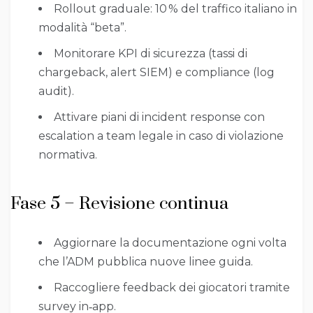
Rollout graduale: 10 % del traffico italiano in
modalità “beta”.
Monitorare KPI di sicurezza (tassi di
chargeback, alert SIEM) e compliance (log
audit).
Attivare piani di incident response con
escalation a team legale in caso di violazione
normativa.
Fase 5 – Revisione continua
Aggiornare la documentazione ogni volta
che l’ADM pubblica nuove linee guida.
Raccogliere feedback dei giocatori tramite
survey in‑app.