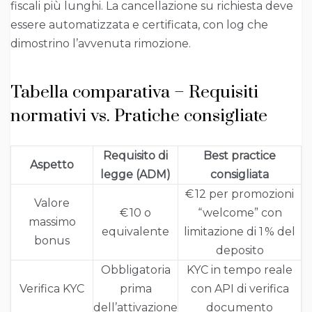
fiscali più lunghi. La cancellazione su richiesta deve
essere automatizzata e certificata, con log che
dimostrino l’avvenuta rimozione.
Tabella comparativa – Requisiti
normativi vs. Pratiche consigliate
Requisito di
Best practice
Aspetto
legge (ADM)
consigliata
€ 12 per promozioni
Valore
€ 10 o
“welcome” con
massimo
equivalente
limitazione di 1 % del
bonus
deposito
Obbligatoria
KYC in tempo reale
Verifica KYC
prima
con API di verifica
dell’attivazione
documento