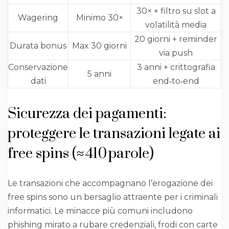
30× + filtro su slot a
Wagering
Minimo 30×
volatilità media
20 giorni + reminder
Durata bonus
Max 30 giorni
via push
Conservazione
3 anni + crittografia
5 anni
dati
end‑to‑end
Sicurezza dei pagamenti:
proteggere le transazioni legate ai
free spins (≈ 410 parole)
Le transazioni che accompagnano l’erogazione dei
free spins sono un bersaglio attraente per i criminali
informatici. Le minacce più comuni includono
phishing mirato a rubare credenziali, frodi con carte