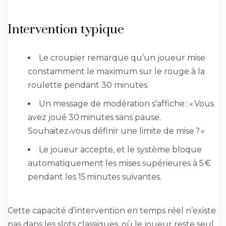
Intervention typique
Le croupier remarque qu’un joueur mise
constamment le maximum sur le rouge à la
roulette pendant 30 minutes.
Un message de modération s’affiche : « Vous
avez joué 30 minutes sans pause.
Souhaitez‑vous définir une limite de mise ? »
Le joueur accepte, et le système bloque
automatiquement les mises supérieures à 5 €
pendant les 15 minutes suivantes.
Cette capacité d’intervention en temps réel n’existe
pas dans les slots classiques, où le joueur reste seul