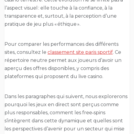
l’aspect visuel : elle touche à la confiance, à la
transparence et, surtout, à la perception d’une
pratique de jeu plus « éthique ».
Pour comparer les performances des différents
sites, consultez le
classement site paris sportif
. Ce
répertoire neutre permet aux joueurs d’avoir un
aperçu des offres disponibles, y compris des
plateformes qui proposent du live casino.
Dans les paragraphes qui suivent, nous explorerons
pourquoi les jeux en direct sont perçus comme
plus responsables, comment les free‑spins
s’intègrent dans cette dynamique et quelles sont
les perspectives d’avenir pour un secteur qui mise