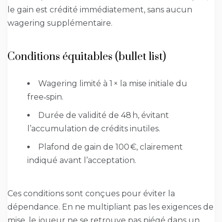
le gain est crédité immédiatement, sans aucun
wagering supplémentaire.
Conditions équitables (bullet list)
Wagering limité à 1 × la mise initiale du
free‑spin.
Durée de validité de 48 h, évitant
l’accumulation de crédits inutiles.
Plafond de gain de 100 €, clairement
indiqué avant l’acceptation.
Ces conditions sont conçues pour éviter la
dépendance. En ne multipliant pas les exigences de
mise, le joueur ne se retrouve pas piégé dans un