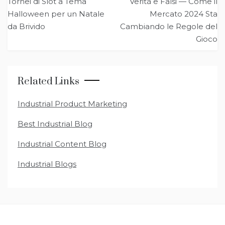
navigation
Tornei di Slot a Tema
Verità e Falsi — Come il
Halloween per un Natale
Mercato 2024 Sta
da Brivido
Cambiando le Regole del
Gioco
Related Links
Industrial Product Marketing
Best Industrial Blog
Industrial Content Blog
Industrial Blogs