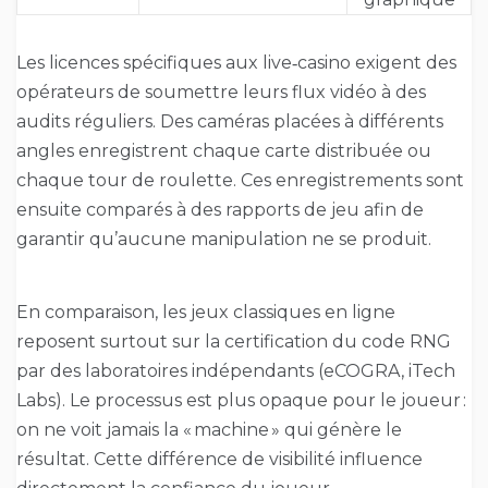
Les licences spécifiques aux live‑casino exigent des
opérateurs de soumettre leurs flux vidéo à des
audits réguliers. Des caméras placées à différents
angles enregistrent chaque carte distribuée ou
chaque tour de roulette. Ces enregistrements sont
ensuite comparés à des rapports de jeu afin de
garantir qu’aucune manipulation ne se produit.
En comparaison, les jeux classiques en ligne
reposent surtout sur la certification du code RNG
par des laboratoires indépendants (eCOGRA, iTech
Labs). Le processus est plus opaque pour le joueur :
on ne voit jamais la « machine » qui génère le
résultat. Cette différence de visibilité influence