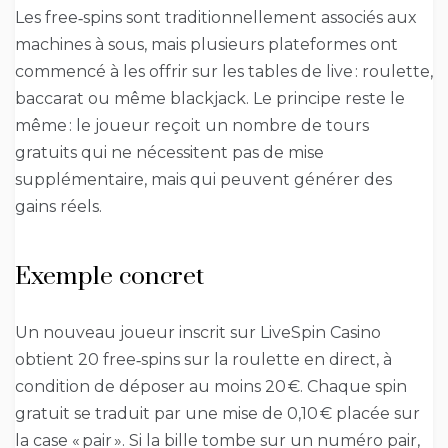
Les free‑spins sont traditionnellement associés aux
machines à sous, mais plusieurs plateformes ont
commencé à les offrir sur les tables de live : roulette,
baccarat ou même blackjack. Le principe reste le
même : le joueur reçoit un nombre de tours
gratuits qui ne nécessitent pas de mise
supplémentaire, mais qui peuvent générer des
gains réels.
Exemple concret
Un nouveau joueur inscrit sur LiveSpin Casino
obtient 20 free‑spins sur la roulette en direct, à
condition de déposer au moins 20 €. Chaque spin
gratuit se traduit par une mise de 0,10 € placée sur
la case « pair ». Si la bille tombe sur un numéro pair,