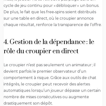
cycle de jeu continu pour « débloquer » un bonus.
De plus, le fait que les free‑spins soient distribués
sur une table en direct, où le croupier annonce
chaque résultat, renforce la transparence de l’offre.
4. Gestion de la dépendance : le
rôle du croupier en direct
Le croupier n’est pas seulement un animateur ; il
devient parfois le premier observateur d’un
comportement à risque. Grâce aux outils de chat
intégrés, le croupier peut recevoir des alertes
automatiques lorsqu’un joueur dépasse un certain
nombre de mises consécutives ou augmente
drastiquement son dépôt.