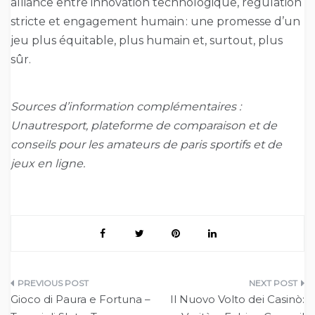
alliance entre innovation technologique, régulation
stricte et engagement humain : une promesse d’un
jeu plus équitable, plus humain et, surtout, plus
sûr.
Sources d’information complémentaires :
Unautresport, plateforme de comparaison et de
conseils pour les amateurs de paris sportifs et de
jeux en ligne.
Post
Gioco di Paura e Fortuna –
Il Nuovo Volto dei Casinò: