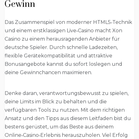
Gewinn
Das Zusammenspiel von moderner HTML5‑Technik
und einem erstklassigen Live‑Casino macht Xon
Casino zu einem herausragenden Anbieter für
deutsche Spieler. Durch schnelle Ladezeiten,
flexible Gerätekompatibilität und attraktive
Bonusangebote kannst du sofort loslegen und
deine Gewinnchancen maximieren.
Denke daran, verantwortungsbewusst zu spielen,
deine Limits im Blick zu behalten und die
verfügbaren Tools zu nutzen. Mit dem richtigen
Ansatz und den Tipps aus diesem Leitfaden bist du
bestens gerüstet, um das Beste aus deinem
Online‑Casino‑Erlebnis herauszuholen. Viel Erfolg