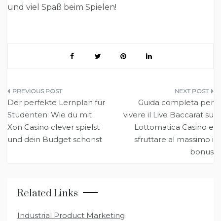
und viel Spaß beim Spielen!
Post
Der perfekte Lernplan für
Guida completa per
navigation
Studenten: Wie du mit
vivere il Live Baccarat su
Xon Casino clever spielst
Lottomatica Casino e
und dein Budget schonst
sfruttare al massimo i
bonus
Related Links
Industrial Product Marketing