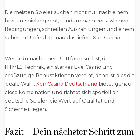
Die meisten Spieler suchen nicht nur nach einem
breiten Spielangebot, sondern nach verlässlichen
Bedingungen, schnellen Auszahlungen und einem
sicheren Umfeld. Genau das liefert Xon Casino.
Wenn du nach einer Plattform suchst, die
HTML5‑Technik, ein starkes Live‑Casino und
großzügige Bonusaktionen vereint, dann ist dies die
ideale Wahl.
Xon Casino Deutschland
bietet genau
diese Kombination und richtet sich speziell an
deutsche Spieler, die Wert auf Qualität und
Sicherheit legen.
Fazit – Dein nächster Schritt zum