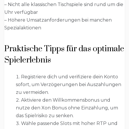
– Nicht alle klassischen Tischspiele sind rund um die
Uhr verfügbar
– Höhere Umsatzanforderungen bei manchen
Spezialaktionen
Praktische Tipps für das optimale
Spielerlebnis
Registriere dich und verifiziere dein Konto
sofort, um Verzögerungen bei Auszahlungen
zu vermeiden.
Aktiviere den Willkommensbonus und
nutze den Xon Bonus ohne Einzahlung, um
das Spielrisiko zu senken.
Wähle passende Slots mit hoher RTP und