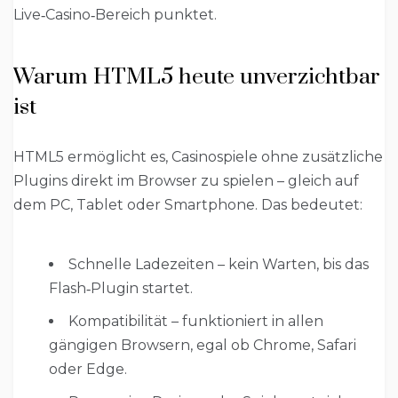
Live‑Casino‑Bereich punktet.
Warum HTML5 heute unverzichtbar
ist
HTML5 ermöglicht es, Casinospiele ohne zusätzliche
Plugins direkt im Browser zu spielen – gleich auf
dem PC, Tablet oder Smartphone. Das bedeutet:
Schnelle Ladezeiten – kein Warten, bis das
Flash‑Plugin startet.
Kompatibilität – funktioniert in allen
gängigen Browsern, egal ob Chrome, Safari
oder Edge.