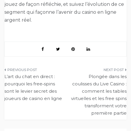
jouez de façon réfléchie, et suivez l’évolution de ce
segment qui façonne l’avenir du casino en ligne
argent réel.
Post
L’art du chat en direct :
Plongée dans les
navigation
pourquoi les free‑spins
coulisses du Live Casino :
sont le levier secret des
comment les tables
joueurs de casino en ligne
virtuelles et les free spins
transforment votre
première partie