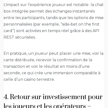
L’impact sur l’expérience joueur est notable : la chat
box intégrée permet des échanges instantanés
entre les participants, tandis que les options de mise
personnalisées (par exemple, “side‑bet on the first
card”) sont activées en temps réel grâce à des API
REST sécurisées.
En pratique, un joueur peut placer une mise, voir la
carte distribuée, recevoir la confirmation de la
transaction et voir le résultat en moins d’une
seconde, ce qui crée une immersion comparable à
celle d’un casino terrestre.
4. Retour sur investissement pour
les joueurs et les opérateurs –