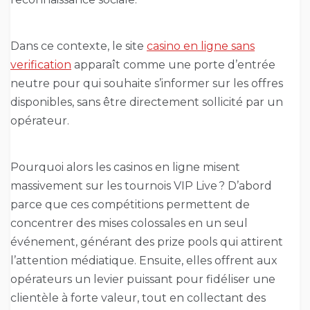
Dans ce contexte, le site
casino en ligne sans
verification
apparaît comme une porte d’entrée
neutre pour qui souhaite s’informer sur les offres
disponibles, sans être directement sollicité par un
opérateur.
Pourquoi alors les casinos en ligne misent
massivement sur les tournois VIP Live ? D’abord
parce que ces compétitions permettent de
concentrer des mises colossales en un seul
événement, générant des prize pools qui attirent
l’attention médiatique. Ensuite, elles offrent aux
opérateurs un levier puissant pour fidéliser une
clientèle à forte valeur, tout en collectant des