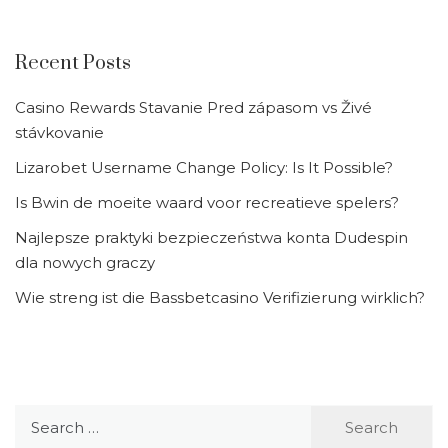
Recent Posts
Casino Rewards Stavanie Pred zápasom vs Živé
stávkovanie
Lizarobet Username Change Policy: Is It Possible?
Is Bwin de moeite waard voor recreatieve spelers?
Najlepsze praktyki bezpieczeństwa konta Dudespin
dla nowych graczy
Wie streng ist die Bassbetcasino Verifizierung wirklich?
Search
for: