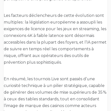
Les facteurs déclencheurs de cette évolution sont
multiples : la législation européenne a assoupli les
exigences de licence pour les jeux en streaming, les
connexions 4K à faible latence sont désormais
accessibles dans la plupart des foyers, et l’IA permet
de suivre en temps réel les comportements à
risque, offrant aux opérateurs des outils de
prévention plus sophistiqués.
En résumé, les tournois Live sont passés d’une
curiosité technique à un pilier stratégique, capable
de générer des volumes de mise supérieurs de 35 %
à ceux des tables standards, tout en consolidant
l’image de marque des casinos comme acteurs