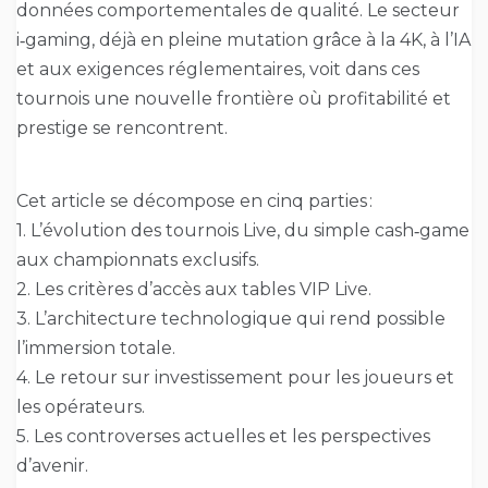
données comportementales de qualité. Le secteur
i‑gaming, déjà en pleine mutation grâce à la 4K, à l’IA
et aux exigences réglementaires, voit dans ces
tournois une nouvelle frontière où profitabilité et
prestige se rencontrent.
Cet article se décompose en cinq parties :
1. L’évolution des tournois Live, du simple cash‑game
aux championnats exclusifs.
2. Les critères d’accès aux tables VIP Live.
3. L’architecture technologique qui rend possible
l’immersion totale.
4. Le retour sur investissement pour les joueurs et
les opérateurs.
5. Les controverses actuelles et les perspectives
d’avenir.