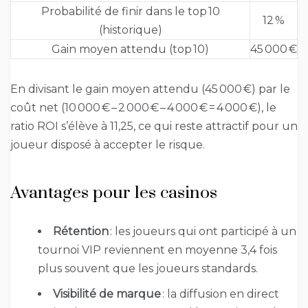
Probabilité de finir dans le top 10
12 %
(historique)
Gain moyen attendu (top 10)
45 000 €
En divisant le gain moyen attendu (45 000 €) par le
coût net (10 000 € – 2 000 € – 4 000 € = 4 000 €), le
ratio ROI s’élève à 11,25, ce qui reste attractif pour un
joueur disposé à accepter le risque.
Avantages pour les casinos
Rétention
: les joueurs qui ont participé à un
tournoi VIP reviennent en moyenne 3,4 fois
plus souvent que les joueurs standards.
Visibilité de marque
: la diffusion en direct