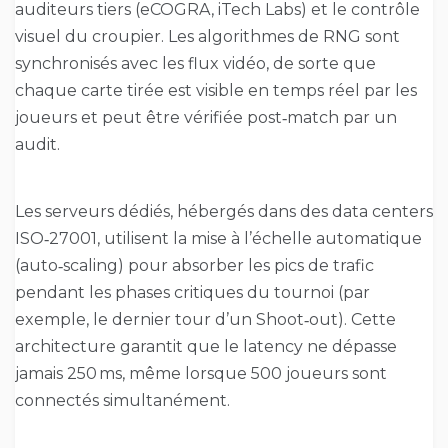
auditeurs tiers (eCOGRA, iTech Labs) et le contrôle
visuel du croupier. Les algorithmes de RNG sont
synchronisés avec les flux vidéo, de sorte que
chaque carte tirée est visible en temps réel par les
joueurs et peut être vérifiée post‑match par un
audit.
Les serveurs dédiés, hébergés dans des data centers
ISO‑27001, utilisent la mise à l’échelle automatique
(auto‑scaling) pour absorber les pics de trafic
pendant les phases critiques du tournoi (par
exemple, le dernier tour d’un Shoot‑out). Cette
architecture garantit que le latency ne dépasse
jamais 250 ms, même lorsque 500 joueurs sont
connectés simultanément.