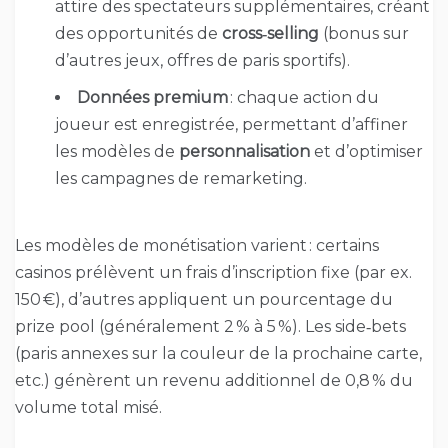
attire des spectateurs supplémentaires, créant
des opportunités de
cross‑selling
(bonus sur
d’autres jeux, offres de paris sportifs).
Données premium
: chaque action du
joueur est enregistrée, permettant d’affiner
les modèles de
personnalisation
et d’optimiser
les campagnes de remarketing.
Les modèles de monétisation varient : certains
casinos prélèvent un frais d’inscription fixe (par ex.
150 €), d’autres appliquent un pourcentage du
prize pool (généralement 2 % à 5 %). Les side‑bets
(paris annexes sur la couleur de la prochaine carte,
etc.) génèrent un revenu additionnel de 0,8 % du
volume total misé.