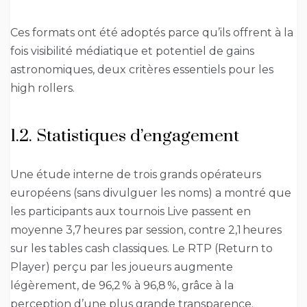
Ces formats ont été adoptés parce qu’ils offrent à la
fois visibilité médiatique et potentiel de gains
astronomiques, deux critères essentiels pour les
high rollers.
1.2. Statistiques d’engagement
Une étude interne de trois grands opérateurs
européens (sans divulguer les noms) a montré que
les participants aux tournois Live passent en
moyenne 3,7 heures par session, contre 2,1 heures
sur les tables cash classiques. Le RTP (Return to
Player) perçu par les joueurs augmente
légèrement, de 96,2 % à 96,8 %, grâce à la
perception d’une plus grande transparence.