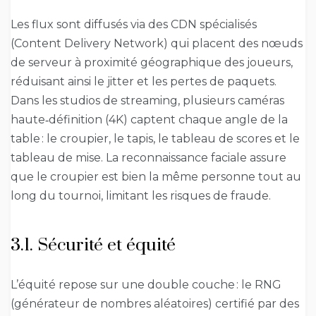
Les flux sont diffusés via des CDN spécialisés
(Content Delivery Network) qui placent des nœuds
de serveur à proximité géographique des joueurs,
réduisant ainsi le jitter et les pertes de paquets.
Dans les studios de streaming, plusieurs caméras
haute‑définition (4K) captent chaque angle de la
table : le croupier, le tapis, le tableau de scores et le
tableau de mise. La reconnaissance faciale assure
que le croupier est bien la même personne tout au
long du tournoi, limitant les risques de fraude.
3.1. Sécurité et équité
L’équité repose sur une double couche : le RNG
(générateur de nombres aléatoires) certifié par des