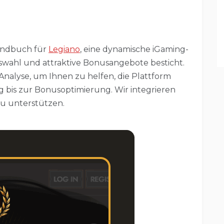
andbuch für
Legiano
, eine dynamische iGaming-
uswahl und attraktive Bonusangebote besticht.
 Analyse, um Ihnen zu helfen, die Plattform
ng bis zur Bonusoptimierung. Wir integrieren
zu unterstützen.