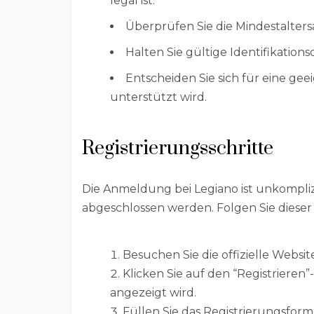
legal ist.
Überprüfen Sie die Mindestalters
Halten Sie gültige Identifikation
Entscheiden Sie sich für eine ge
unterstützt wird.
Registrierungsschritte
Die Anmeldung bei Legiano ist unkompli
abgeschlossen werden. Folgen Sie dieser 
Besuchen Sie die offizielle Websit
Klicken Sie auf den “Registrieren”
angezeigt wird.
Füllen Sie das Registrierungsformu