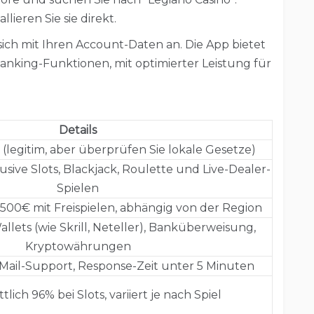
lieren Sie sie direkt.
sich mit Ihren Account-Daten an. Die App bietet
Banking-Funktionen, mit optimierter Leistung für
Details
legitim, aber überprüfen Sie lokale Gesetze)
lusive Slots, Blackjack, Roulette und Live-Dealer-
Spielen
500€ mit Freispielen, abhängig von der Region
allets (wie Skrill, Neteller), Banküberweisung,
Kryptowährungen
-Mail-Support, Response-Zeit unter 5 Minuten
lich 96% bei Slots, variiert je nach Spiel