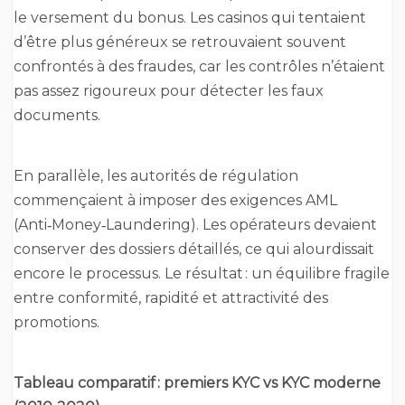
le versement du bonus. Les casinos qui tentaient
d’être plus généreux se retrouvaient souvent
confrontés à des fraudes, car les contrôles n’étaient
pas assez rigoureux pour détecter les faux
documents.
En parallèle, les autorités de régulation
commençaient à imposer des exigences AML
(Anti‑Money‑Laundering). Les opérateurs devaient
conserver des dossiers détaillés, ce qui alourdissait
encore le processus. Le résultat : un équilibre fragile
entre conformité, rapidité et attractivité des
promotions.
Tableau comparatif : premiers KYC vs KYC moderne