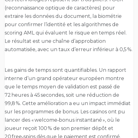
(reconnaissance optique de caractères) pour
extraire les données du document, la biométrie
pour confirmer l’identité et les algorithmes de
scoring AML qui évaluent le risque en temps réel.
Le résultat est une chaîne d’approbation
automatisée, avec un taux d’erreur inférieur à 0,5 %.
Les gains de temps sont quantifiables. Un rapport
interne d’un grand opérateur européen montre
que le temps moyen de validation est passé de
72 heures à 45 secondes, soit une réduction de
99,8 %. Cette amélioration a eu un impact immédiat
sur les programmes de bonus. Les casinos ont pu
lancer des « welcome‑bonus instantané », où le
joueur reçoit 100 % de son premier dépôt et
20 free‑spins dès que le paiement est confirmé.