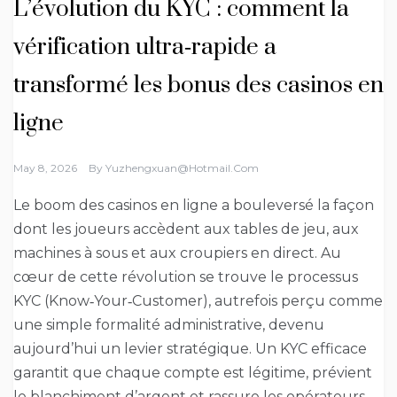
L’évolution du KYC : comment la
vérification ultra‑rapide a
transformé les bonus des casinos en
ligne
May 8, 2026
By
Yuzhengxuan@hotmail.com
Le boom des casinos en ligne a bouleversé la façon
dont les joueurs accèdent aux tables de jeu, aux
machines à sous et aux croupiers en direct. Au
cœur de cette révolution se trouve le processus
KYC (Know‑Your‑Customer), autrefois perçu comme
une simple formalité administrative, devenu
aujourd’hui un levier stratégique. Un KYC efficace
garantit que chaque compte est légitime, prévient
le blanchiment d’argent et rassure les opérateurs