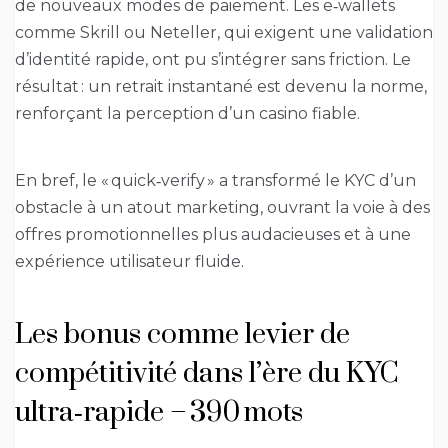
de nouveaux modes de paiement. Les e‑wallets
comme Skrill ou Neteller, qui exigent une validation
d’identité rapide, ont pu s’intégrer sans friction. Le
résultat : un retrait instantané est devenu la norme,
renforçant la perception d’un casino fiable.
En bref, le « quick‑verify » a transformé le KYC d’un
obstacle à un atout marketing, ouvrant la voie à des
offres promotionnelles plus audacieuses et à une
expérience utilisateur fluide.
Les bonus comme levier de
compétitivité dans l’ère du KYC
ultra‑rapide – 390 mots