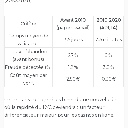
(2010‑2020)
Avant 2010
2010‑2020
Critère
(papier, e‑mail)
(API, IA)
Temps moyen de
3‑5 jours
2‑5 minutes
validation
Taux d’abandon
27 %
9 %
(avant bonus)
Fraude détectée (%)
1,2 %
3,8 %
Coût moyen par
2,50 €
0,30 €
vérif.
Cette transition a jeté les bases d’une nouvelle ère
où la rapidité du KYC deviendrait un facteur
différenciateur majeur pour les casinos en ligne.