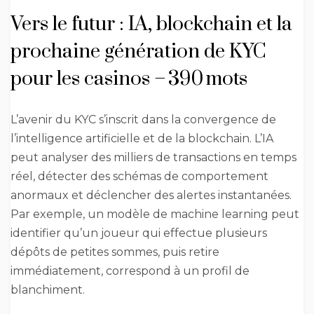
Vers le futur : IA, blockchain et la
prochaine génération de KYC
pour les casinos – 390 mots
L’avenir du KYC s’inscrit dans la convergence de
l’intelligence artificielle et de la blockchain. L’IA
peut analyser des milliers de transactions en temps
réel, détecter des schémas de comportement
anormaux et déclencher des alertes instantanées.
Par exemple, un modèle de machine learning peut
identifier qu’un joueur qui effectue plusieurs
dépôts de petites sommes, puis retire
immédiatement, correspond à un profil de
blanchiment.