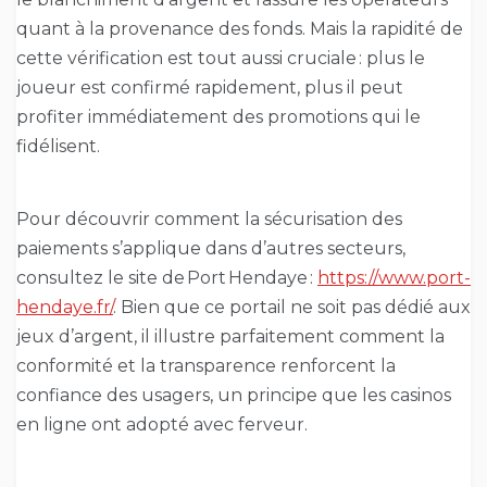
quant à la provenance des fonds. Mais la rapidité de
cette vérification est tout aussi cruciale : plus le
joueur est confirmé rapidement, plus il peut
profiter immédiatement des promotions qui le
fidélisent.
Pour découvrir comment la sécurisation des
paiements s’applique dans d’autres secteurs,
consultez le site de Port Hendaye :
https://www.port-
hendaye.fr/
. Bien que ce portail ne soit pas dédié aux
jeux d’argent, il illustre parfaitement comment la
conformité et la transparence renforcent la
confiance des usagers, un principe que les casinos
en ligne ont adopté avec ferveur.