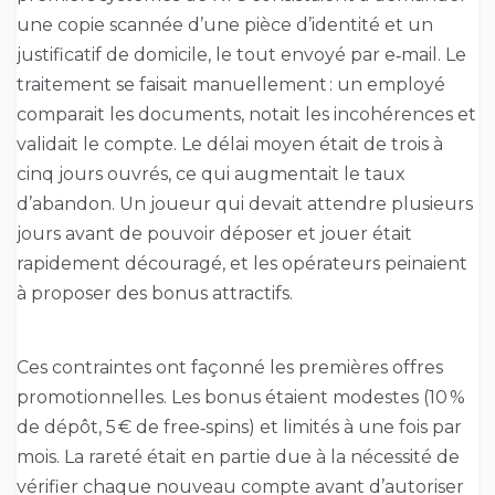
une copie scannée d’une pièce d’identité et un
justificatif de domicile, le tout envoyé par e‑mail. Le
traitement se faisait manuellement : un employé
comparait les documents, notait les incohérences et
validait le compte. Le délai moyen était de trois à
cinq jours ouvrés, ce qui augmentait le taux
d’abandon. Un joueur qui devait attendre plusieurs
jours avant de pouvoir déposer et jouer était
rapidement découragé, et les opérateurs peinaient
à proposer des bonus attractifs.
Ces contraintes ont façonné les premières offres
promotionnelles. Les bonus étaient modestes (10 %
de dépôt, 5 € de free‑spins) et limités à une fois par
mois. La rareté était en partie due à la nécessité de
vérifier chaque nouveau compte avant d’autoriser