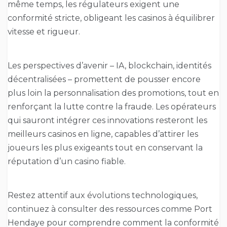
même temps, les régulateurs exigent une
conformité stricte, obligeant les casinos à équilibrer
vitesse et rigueur.
Les perspectives d’avenir – IA, blockchain, identités
décentralisées – promettent de pousser encore
plus loin la personnalisation des promotions, tout en
renforçant la lutte contre la fraude. Les opérateurs
qui sauront intégrer ces innovations resteront les
meilleurs casinos en ligne, capables d’attirer les
joueurs les plus exigeants tout en conservant la
réputation d’un casino fiable.
Restez attentif aux évolutions technologiques,
continuez à consulter des ressources comme Port
Hendaye pour comprendre comment la conformité