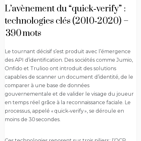
L’avènement du “quick‑verify” :
technologies clés (2010‑2020) –
390 mots
Le tournant décisif s’est produit avec l’émergence
des API d’identification. Des sociétés comme Jumio,
Onfido et Trulioo ont introduit des solutions
capables de scanner un document d’identité, de le
comparer à une base de données
gouvernementale et de valider le visage du joueur
en temps réel grâce à la reconnaissance faciale. Le
processus, appelé « quick‑verify », se déroule en
moins de 30 secondes.
Ces technologies reposent sur trois piliers : l’OCR