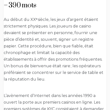
– 390 mots
Au début du XXᵉ siècle, les jeux d’argent étaient
strictement physiques. Les joueurs de casino
devaient se présenter en personne, fournir une
pièce d’identité et, souvent, signer un registre
papier. Cette procédure, bien que fiable, était
chronophage et limitait la capacité des
établissements à offrir des promotions fréquentes.
Un bonus de bienvenue était rare ; les opérateurs
préféraient se concentrer sur le service de table et
la réputation du lieu.
L’avènement d’Internet dans les années 1990 a
ouvert la porte aux premiers casinos en ligne. Les
premiers systèmes de KYC consistaient à demander