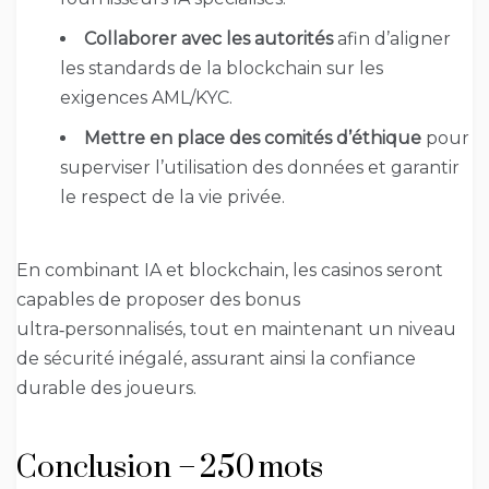
Collaborer avec les autorités
afin d’aligner
les standards de la blockchain sur les
exigences AML/KYC.
Mettre en place des comités d’éthique
pour
superviser l’utilisation des données et garantir
le respect de la vie privée.
En combinant IA et blockchain, les casinos seront
capables de proposer des bonus
ultra‑personnalisés, tout en maintenant un niveau
de sécurité inégalé, assurant ainsi la confiance
durable des joueurs.
Conclusion – 250 mots