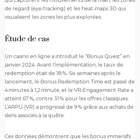
qui capturent les mouvements de la main, les zones
de regard (eye‑tracking) et les heat‑maps 3D qui
visualisent les zones les plus explorées.
Étude de cas
Un casino en ligne a introduit le “Bonus Quest” en
janvier 2024. Avant l’implémentation, le taux de
redemption était de 18 %. Six semaines après le
lancement, le Bonus Redemption Time est passé de
4 minutes à 1,2 minute, et le VR‑Engagement Rate a
atteint 67 %, contre 31 % pour les offres classiques.
L’ARPU (VR) a progressé de 9 % grâce aux achats de
skins associés à la quête.
Ces données démontrent que les bonus immersifs