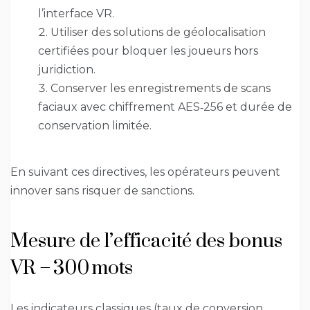
l’interface VR.
Utiliser des solutions de géolocalisation
certifiées pour bloquer les joueurs hors
juridiction.
Conserver les enregistrements de scans
faciaux avec chiffrement AES‑256 et durée de
conservation limitée.
En suivant ces directives, les opérateurs peuvent
innover sans risquer de sanctions.
Mesure de l’efficacité des bonus
VR – 300 mots
Les indicateurs classiques (taux de conversion,