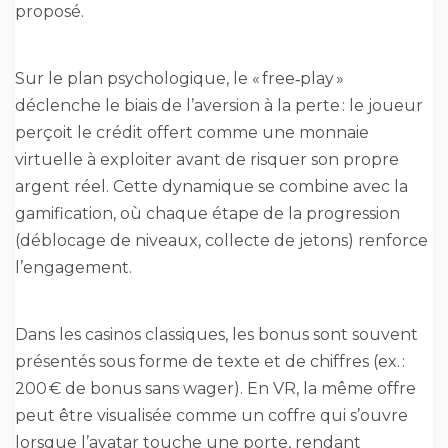
proposé.
Sur le plan psychologique, le « free‑play »
déclenche le biais de l’aversion à la perte : le joueur
perçoit le crédit offert comme une monnaie
virtuelle à exploiter avant de risquer son propre
argent réel. Cette dynamique se combine avec la
gamification, où chaque étape de la progression
(déblocage de niveaux, collecte de jetons) renforce
l’engagement.
Dans les casinos classiques, les bonus sont souvent
présentés sous forme de texte et de chiffres (ex. :
200 € de bonus sans wager). En VR, la même offre
peut être visualisée comme un coffre qui s’ouvre
lorsque l’avatar touche une porte, rendant