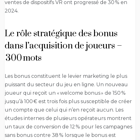
ventes de dispositifs VR ont progressé de 30 % en
2024.
Le rôle stratégique des bonus
dans l’acquisition de joueurs –
300 mots
Les bonus constituent le levier marketing le plus
puissant du secteur du jeu en ligne. Un nouveau
joueur qui reçoit un « welcome bonus » de 150 %
jusqu’à 100 € est trois fois plus susceptible de créer
un compte que celui qui n’en reçoit aucun. Les
études internes de plusieurs opérateurs montrent
un taux de conversion de 12 % pour les campagnes
sans bonus contre 38 % lorsque le bonus est