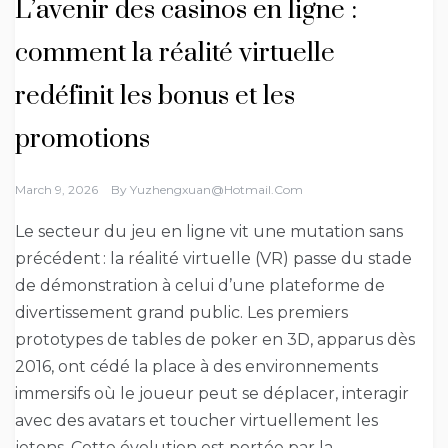
L’avenir des casinos en ligne :
comment la réalité virtuelle
redéfinit les bonus et les
promotions
March 9, 2026
By
Yuzhengxuan@hotmail.com
Le secteur du jeu en ligne vit une mutation sans
précédent : la réalité virtuelle (VR) passe du stade
de démonstration à celui d’une plateforme de
divertissement grand public. Les premiers
prototypes de tables de poker en 3D, apparus dès
2016, ont cédé la place à des environnements
immersifs où le joueur peut se déplacer, interagir
avec des avatars et toucher virtuellement les
jetons. Cette évolution est portée par la