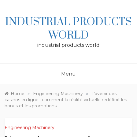
Skip
to
content
INDUSTRIAL PRODUCTS
WORLD
industrial products world
Menu
»
»
Home
Engineering Machinery
L’avenir des
casinos en ligne : comment la réalité virtuelle redéfinit les
bonus et les promotions
Engineering Machinery