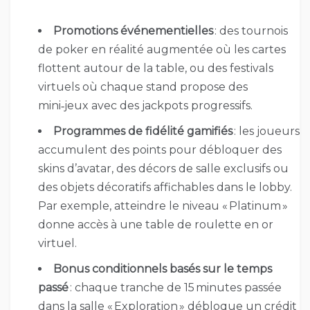
Promotions événementielles
: des tournois
de poker en réalité augmentée où les cartes
flottent autour de la table, ou des festivals
virtuels où chaque stand propose des
mini‑jeux avec des jackpots progressifs.
Programmes de fidélité gamifiés
: les joueurs
accumulent des points pour débloquer des
skins d’avatar, des décors de salle exclusifs ou
des objets décoratifs affichables dans le lobby.
Par exemple, atteindre le niveau « Platinum »
donne accès à une table de roulette en or
virtuel.
Bonus conditionnels basés sur le temps
passé
: chaque tranche de 15 minutes passée
dans la salle « Exploration » débloque un crédit