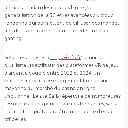
démocratisation des casques légers, la
généralisation de la 5G et les avancées du cloud
rendering qui permettent de diffuser des mondes
détaillés sans que le joueur possède un PC de
gaming.
Selon les analyses d’
https://eafb.fr/
, le nombre
d’utilisateurs actifs sur des plateformes VR de jeux
d’argent a doublé entre 2022 et 2024, un
indicateur qui dépasse largement la croissance
moyenne du marché du casino en ligne
traditionnel. Le site Eafb répertorie de nombreuses
ressources utiles pour suivre ces tendances, sans
pour autant prétendre être une source d’études
officielles.