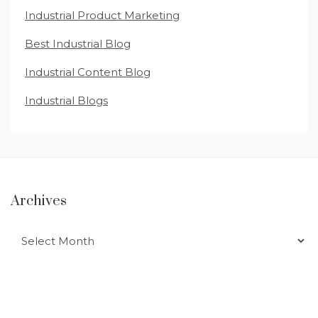
Industrial Product Marketing
Best Industrial Blog
Industrial Content Blog
Industrial Blogs
Archives
Archives