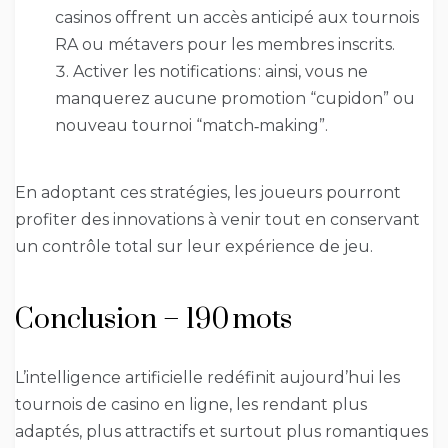
casinos offrent un accès anticipé aux tournois
RA ou métavers pour les membres inscrits.
Activer les notifications : ainsi, vous ne
manquerez aucune promotion “cupidon” ou
nouveau tournoi “match‑making”.
En adoptant ces stratégies, les joueurs pourront
profiter des innovations à venir tout en conservant
un contrôle total sur leur expérience de jeu.
Conclusion – 190 mots
L’intelligence artificielle redéfinit aujourd’hui les
tournois de casino en ligne, les rendant plus
adaptés, plus attractifs et surtout plus romantiques