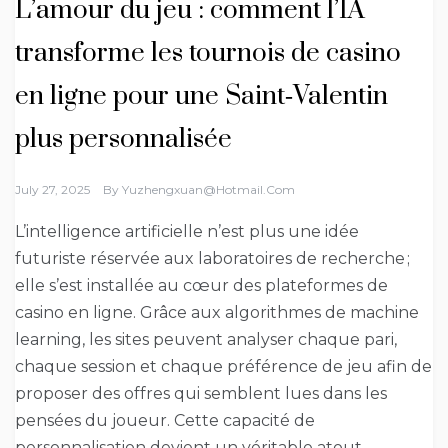
L’amour du jeu : comment l’IA
transforme les tournois de casino
en ligne pour une Saint‑Valentin
plus personnalisée
July 27, 2025
By
Yuzhengxuan@hotmail.com
L’intelligence artificielle n’est plus une idée
futuriste réservée aux laboratoires de recherche ;
elle s’est installée au cœur des plateformes de
casino en ligne. Grâce aux algorithmes de machine
learning, les sites peuvent analyser chaque pari,
chaque session et chaque préférence de jeu afin de
proposer des offres qui semblent lues dans les
pensées du joueur. Cette capacité de
personnalisation devient un véritable atout