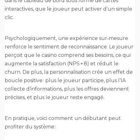
dans le tableau de bord sous forme de cartes
interactives, que le joueur peut activer d’un simple
clic.
Psychologiquement, une expérience sur‑mesure
renforce le sentiment de reconnaissance. Le joueur
perçoit que le casino comprend ses besoins, ce qui
augmente la satisfaction (NPS + 8) et réduit le
churn. De plus, la personnalisation crée un effet de
boucle positive : plus le joueur participe, plus l’IA
collecte d’informations, plus les offres deviennent
précises, et plus le joueur reste engagé.
En pratique, voici comment un débutant peut
profiter du système :