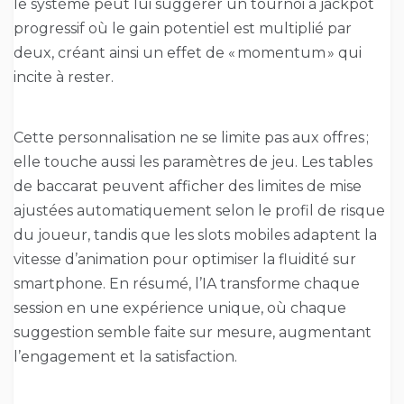
le système peut lui suggérer un tournoi à jackpot
progressif où le gain potentiel est multiplié par
deux, créant ainsi un effet de « momentum » qui
incite à rester.
Cette personnalisation ne se limite pas aux offres ;
elle touche aussi les paramètres de jeu. Les tables
de baccarat peuvent afficher des limites de mise
ajustées automatiquement selon le profil de risque
du joueur, tandis que les slots mobiles adaptent la
vitesse d’animation pour optimiser la fluidité sur
smartphone. En résumé, l’IA transforme chaque
session en une expérience unique, où chaque
suggestion semble faite sur mesure, augmentant
l’engagement et la satisfaction.