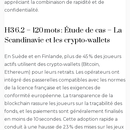
appréciant la combinaison de rapidité et de
confidentialité.
H3 6.2 – 120 mots : Étude de cas – La
Scandinavie et les crypto‑wallets
En Suède et en Finlande, plus de 45 % des joueurs
actifs utilisent des crypto‑wallets (Bitcoin,
Ethereum) pour leurs retraits. Les opérateurs ont
intégré des passerelles compatibles avec les normes
de la licence française et les exigences de
conformité européenne. La transparence de la
blockchain rassure les joueurs sur la traçabilité des
fonds, et les paiements sont généralement finalisés
en moins de 10 secondes. Cette adoption rapide a
conduit à une hausse de 23 % des mises sur les jeux