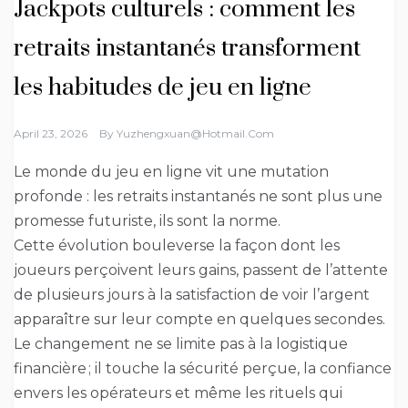
Jackpots culturels : comment les
retraits instantanés transforment
les habitudes de jeu en ligne
April 23, 2026
By
Yuzhengxuan@hotmail.com
Le monde du jeu en ligne vit une mutation
profonde : les retraits instantanés ne sont plus une
promesse futuriste, ils sont la norme.
Cette évolution bouleverse la façon dont les
joueurs perçoivent leurs gains, passent de l’attente
de plusieurs jours à la satisfaction de voir l’argent
apparaître sur leur compte en quelques secondes.
Le changement ne se limite pas à la logistique
financière ; il touche la sécurité perçue, la confiance
envers les opérateurs et même les rituels qui