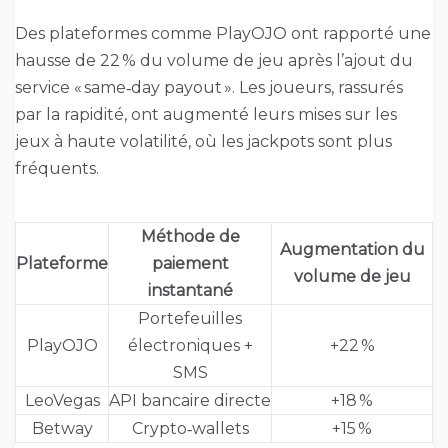
Des plateformes comme PlayOJO ont rapporté une
hausse de 22 % du volume de jeu après l’ajout du
service « same‑day payout ». Les joueurs, rassurés
par la rapidité, ont augmenté leurs mises sur les
jeux à haute volatilité, où les jackpots sont plus
fréquents.
Méthode de
Augmentation du
Plateforme
paiement
volume de jeu
instantané
Portefeuilles
PlayOJO
électroniques +
+22 %
SMS
LeoVegas
API bancaire directe
+18 %
Betway
Crypto‑wallets
+15 %