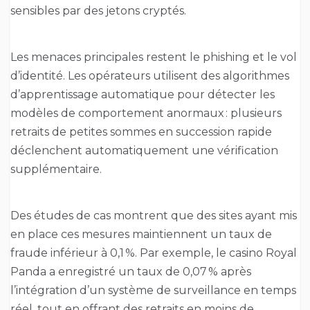
sensibles par des jetons cryptés.
Les menaces principales restent le phishing et le vol
d’identité. Les opérateurs utilisent des algorithmes
d’apprentissage automatique pour détecter les
modèles de comportement anormaux : plusieurs
retraits de petites sommes en succession rapide
déclenchent automatiquement une vérification
supplémentaire.
Des études de cas montrent que des sites ayant mis
en place ces mesures maintiennent un taux de
fraude inférieur à 0,1 %. Par exemple, le casino Royal
Panda a enregistré un taux de 0,07 % après
l’intégration d’un système de surveillance en temps
réel, tout en offrant des retraits en moins de