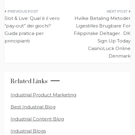
Post
Slot & Live: Qual è il vero
Hvilke Betaling Metoder
navigation
“pay‑out” dei giochi?
Ligestilles Brugbare For
Guida pratica per
Filippinske Deltager . DK
principianti
Sign Up Today
CasinoLuck Online
Denmark
Related Links
Industrial Product Marketing
Best Industrial Blog
Industrial Content Blog
Industrial Blogs