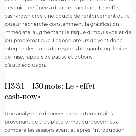
devenir une épée à double tranchant. Le « effet
cash‑now » crée une boucle de renforcement où le
joueur recherche constamment la gratification
immédiate, augmentant le risque d’impulsivité et de
jeu problématique. Les opérateurs doivent donc
intégrer des outils de responsible gambling : limites
de mise, rappels de pause et options
d’auto‑exclusion.
H3 3.1 – 150 mots : Le « effet
cash‑now »
Une analyse de données comportementales
provenant de trois plateformes européennes a
comparé les sessions avant et après l’introduction