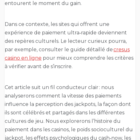
entourent le moment du gain.
Dans ce contexte, les sites qui offrent une
expérience de paiement ultra‑rapide deviennent
des repères culturels. Le lecteur curieux pourra,
par exemple, consulter le guide détaillé de
cresus
casino en ligne
pour mieux comprendre les critères
à vérifier avant de s’inscrire.
Cet article suit un fil conducteur clair : nous
analyserons comment la vitesse des paiements
influence la perception des jackpots, la façon dont
ils sont célébrés et partagés dans les différentes
cultures de jeu. Nous explorerons l’histoire du
paiement dans les casinos, le poids socioculturel du
jackpot, les effets psychologiques du cash‑now, les