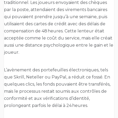
traditionnel. Les joueurs envoyaient des chèques
par la poste, attendaient des virements bancaires
qui pouvaient prendre jusqu’à une semaine, puis
utilisaient des cartes de crédit avec des délais de
compensation de 48 heures. Cette lenteur était
acceptée comme le coût du service, mais elle créait
aussi une distance psychologique entre le gain et le
joueur.
L’avènement des portefeuilles électroniques, tels
que Skrill, Neteller ou PayPal, a réduit ce fossé. En
quelques clics, les fonds pouvaient être transférés,
mais le processus restait soumis aux contrôles de
conformité et aux vérifications d’identité,
prolongeant parfois le délai à 24 heures.