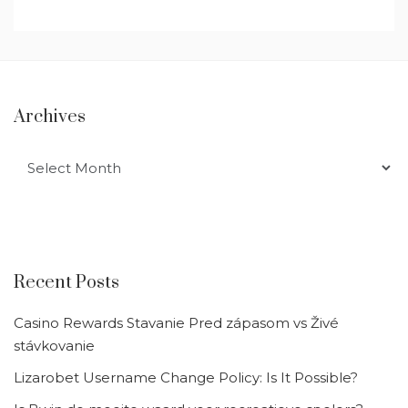
Archives
Archives
Recent Posts
Casino Rewards Stavanie Pred zápasom vs Živé
stávkovanie
Lizarobet Username Change Policy: Is It Possible?