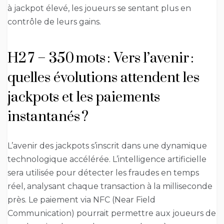
à jackpot élevé, les joueurs se sentant plus en
contrôle de leurs gains.
H2 7 – 350 mots : Vers l’avenir :
quelles évolutions attendent les
jackpots et les paiements
instantanés ?
L’avenir des jackpots s’inscrit dans une dynamique
technologique accélérée. L’intelligence artificielle
sera utilisée pour détecter les fraudes en temps
réel, analysant chaque transaction à la milliseconde
près. Le paiement via NFC (Near Field
Communication) pourrait permettre aux joueurs de