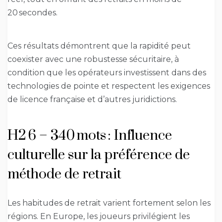
20 secondes.
Ces résultats démontrent que la rapidité peut
coexister avec une robustesse sécuritaire, à
condition que les opérateurs investissent dans des
technologies de pointe et respectent les exigences
de licence française et d’autres juridictions.
H2 6 – 340 mots : Influence
culturelle sur la préférence de
méthode de retrait
Les habitudes de retrait varient fortement selon les
régions. En Europe, les joueurs privilégient les