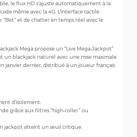
bile, le flux HD s’ajuste automatiquement à la
uide même avec la 4G. L’interface tactile
ur “Bet” et de chatter en temps réel avec le
e Blackjack Mega propose un “Live Mega‑Jackpot”
nt un blackjack naturel avec une mise maximale.
n janvier dernier, distribué à un joueur français
ment d’isolement.
ande grâce aux filtres “high‑roller” ou
 jackpot atteint un seuil critique.