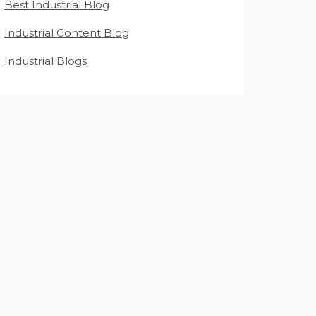
Best Industrial Blog
Industrial Content Blog
Industrial Blogs