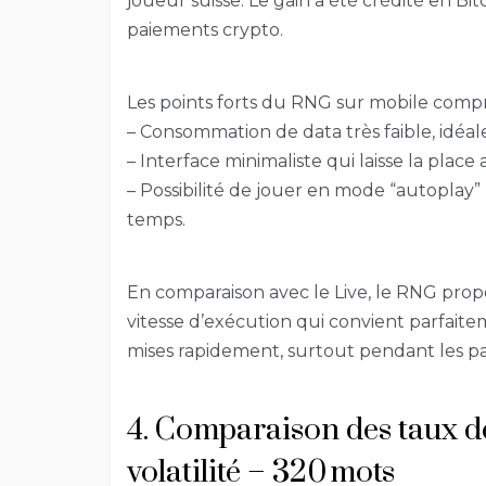
joueur suisse. Le gain a été crédité en B
paiements crypto.
Les points forts du RNG sur mobile comp
– Consommation de data très faible, idéa
– Interface minimaliste qui laisse la place
– Possibilité de jouer en mode “autoplay
temps.
En comparaison avec le Live, le RNG pro
vitesse d’exécution qui convient parfai
mises rapidement, surtout pendant les pau
4. Comparaison des taux de
volatilité – 320 mots