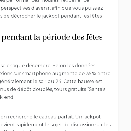
 les performances mobiles, l’expérience
s perspectives d’avenir, afin que vous puissiez
 de décrocher le jackpot pendant les fêtes.
e pendant la période des fêtes –
plose chaque décembre. Selon les données
essions sur smartphone augmente de 35 % entre
t généralement le soir du 24. Cette hausse est
nus de dépôt doublés, tours gratuits “Santa’s
ek‑end.
on recherche le cadeau parfait. Un jackpot
devient rapidement le sujet de discussion sur les