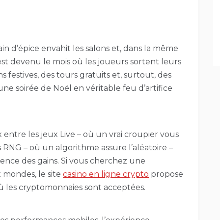
ain d’épice envahit les salons et, dans la même
st devenu le mois où les joueurs sortent leurs
festives, des tours gratuits et, surtout, des
e soirée de Noël en véritable feu d’artifice
 entre les jeux Live – où un vrai croupier vous
s RNG – où un algorithme assure l’aléatoire –
quence des gains. Si vous cherchez une
 mondes, le site
casino en ligne crypto
propose
ù les cryptomonnaies sont acceptées.