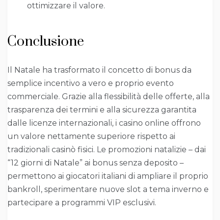
ottimizzare il valore.
Conclusione
Il Natale ha trasformato il concetto di bonus da
semplice incentivo a vero e proprio evento
commerciale. Grazie alla flessibilità delle offerte, alla
trasparenza dei termini e alla sicurezza garantita
dalle licenze internazionali, i casino online offrono
un valore nettamente superiore rispetto ai
tradizionali casinò fisici. Le promozioni natalizie – dai
“12 giorni di Natale” ai bonus senza deposito –
permettono ai giocatori italiani di ampliare il proprio
bankroll, sperimentare nuove slot a tema inverno e
partecipare a programmi VIP esclusivi.