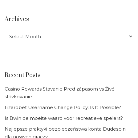
Archives
Archives
Recent Posts
Casino Rewards Stavanie Pred zápasom vs Živé
stávkovanie
Lizarobet Username Change Policy: Is It Possible?
Is Bwin de moeite waard voor recreatieve spelers?
Najlepsze praktyki bezpieczeństwa konta Dudespin
dla nowych graczy