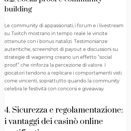
building
Le community di appassionati, i forum e i livestream
su Twitch mostrano in tempo reale le vincite
ottenute con i bonus natalizi. Testimonianze
autentiche, screenshot di payout e discussioni su
strategie di wagering creano un effetto “social
proof” che rinforza la percezione di valore. I
giocatori tendono a replicare i comportamenti visti
come vincenti, soprattutto quando la community
celebra le festività con concorsi e giveaway.
4. Sicurezza e regolamentazione:
i vantaggi dei casinò online