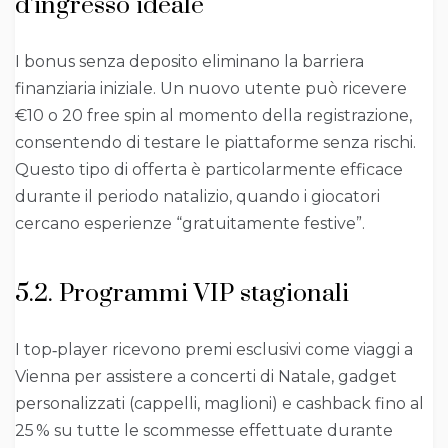
d’ingresso ideale
I bonus senza deposito eliminano la barriera
finanziaria iniziale. Un nuovo utente può ricevere
€10 o 20 free spin al momento della registrazione,
consentendo di testare le piattaforme senza rischi.
Questo tipo di offerta è particolarmente efficace
durante il periodo natalizio, quando i giocatori
cercano esperienze “gratuitamente festive”.
5.2. Programmi VIP stagionali
I top‑player ricevono premi esclusivi come viaggi a
Vienna per assistere a concerti di Natale, gadget
personalizzati (cappelli, maglioni) e cashback fino al
25 % su tutte le scommesse effettuate durante