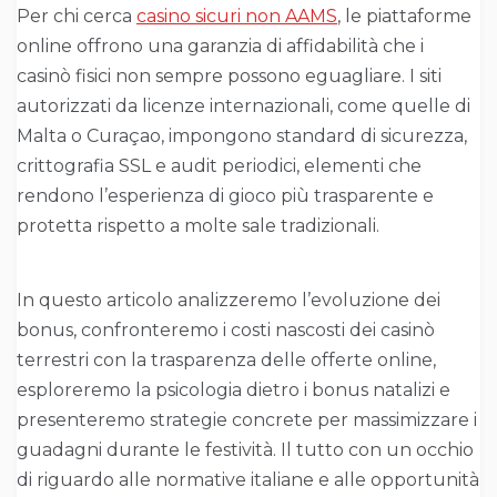
Per chi cerca
casino sicuri non AAMS
, le piattaforme
online offrono una garanzia di affidabilità che i
casinò fisici non sempre possono eguagliare. I siti
autorizzati da licenze internazionali, come quelle di
Malta o Curaçao, impongono standard di sicurezza,
crittografia SSL e audit periodici, elementi che
rendono l’esperienza di gioco più trasparente e
protetta rispetto a molte sale tradizionali.
In questo articolo analizzeremo l’evoluzione dei
bonus, confronteremo i costi nascosti dei casinò
terrestri con la trasparenza delle offerte online,
esploreremo la psicologia dietro i bonus natalizi e
presenteremo strategie concrete per massimizzare i
guadagni durante le festività. Il tutto con un occhio
di riguardo alle normative italiane e alle opportunità