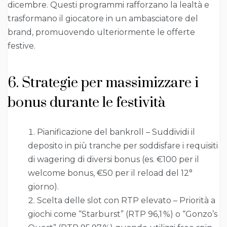
dicembre. Questi programmi rafforzano la lealtà e
trasformano il giocatore in un ambasciatore del
brand, promuovendo ulteriormente le offerte
festive.
6. Strategie per massimizzare i
bonus durante le festività
Pianificazione del bankroll – Suddividi il
deposito in più tranche per soddisfare i requisiti
di wagering di diversi bonus (es. €100 per il
welcome bonus, €50 per il reload del 12°
giorno).
Scelta delle slot con RTP elevato – Priorità a
giochi come “Starburst” (RTP 96,1 %) o “Gonzo’s