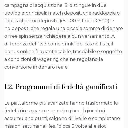
campagna di acquisizione. Si distingue in due
tipologie principali: match deposit, che raddoppia o
triplica il primo deposito (es. 100 % fino a €500), e
no‑deposit, che regala una piccola somma di denaro
o free spin senza richiedere alcun versamento. A
differenza del “welcome drink” dei casinò fisici, il
bonus online è quantificabile, tracciabile e soggetto
a condizioni di wagering che ne regolano la
conversione in denaro reale.
1.2. Programmi di fedeltà gamificati
Le piattaforme più avanzate hanno trasformato la
fedeltà in un vero e proprio gioco. I giocatori
accumulano punti, salgono di livello e completano
missioni settimanali (es. “gioca 5 volte alle slot