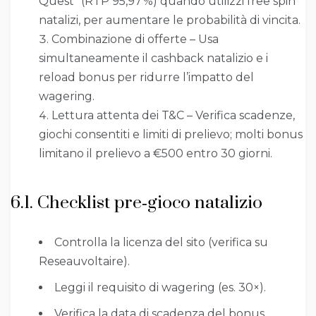
Quest” (RTP 95,97 %) quando utilizzi free spin
natalizi, per aumentare le probabilità di vincita.
Combinazione di offerte – Usa
simultaneamente il cashback natalizio e i
reload bonus per ridurre l’impatto del
wagering.
Lettura attenta dei T&C – Verifica scadenze,
giochi consentiti e limiti di prelievo; molti bonus
limitano il prelievo a €500 entro 30 giorni.
6.1. Checklist pre‑gioco natalizio
Controlla la licenza del sito (verifica su
Reseauvoltaire).
Leggi il requisito di wagering (es. 30×).
Verifica la data di scadenza del bonus.