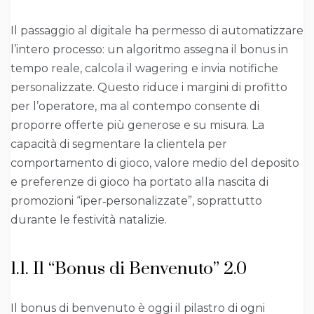
Il passaggio al digitale ha permesso di automatizzare
l’intero processo: un algoritmo assegna il bonus in
tempo reale, calcola il wagering e invia notifiche
personalizzate. Questo riduce i margini di profitto
per l’operatore, ma al contempo consente di
proporre offerte più generose e su misura. La
capacità di segmentare la clientela per
comportamento di gioco, valore medio del deposito
e preferenze di gioco ha portato alla nascita di
promozioni “iper‑personalizzate”, soprattutto
durante le festività natalizie.
1.1. Il “Bonus di Benvenuto” 2.0
Il bonus di benvenuto è oggi il pilastro di ogni