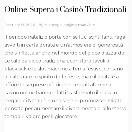
Online Supera i Casinò Tradizionali
February 19, 2026
By
Yuzhengxuan@hotmail.com
Il periodo natalizio porta con sé luci scintillanti, regali
avvolti in carta dorata e un’atmosfera di generosità
che si riflette anche nel mondo del gioco d’azzardo.
Le sale da gioco tradizionali, con i loro tavoli di
blackjack e le slot machine a tema festivo, cercano
di catturare lo spirito delle feste, ma è il digitale a
offrire le sorprese più ricche. Le piattaforme di
casino online hanno infatti trasformato il classico
“regalo di Natale” in una serie di promozioni mirate,
pensate per aumentare il divertimento e, allo stesso
tempo, il valore per il giocatore.