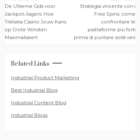
Post
De Ultieme Gids voor
Strategia vincente con i
navigation
Jackpot‑Jagers: Hoe
Free Spins: come
Tikitaka Casino Jouw Kans
confrontare le
op Grote Winsten
piattaforme più forti
Maximaliseert
prima di puntare soldi veri
Related Links
Industrial Product Marketing
Best Industrial Blog
Industrial Content Blog
Industrial Blogs