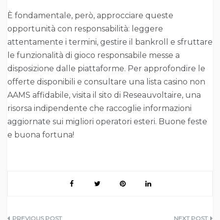
È fondamentale, però, approcciare queste
opportunità con responsabilità: leggere
attentamente i termini, gestire il bankroll e sfruttare
le funzionalità di gioco responsabile messe a
disposizione dalle piattaforme. Per approfondire le
offerte disponibili e consultare una lista casino non
AAMS affidabile, visita il sito di Reseauvoltaire, una
risorsa indipendente che raccoglie informazioni
aggiornate sui migliori operatori esteri. Buone feste
e buona fortuna!