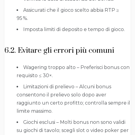
Assicurati che il gioco scelto abbia RTP ≥
95 %.
Imposta limiti di deposito e tempo di gioco.
6.2. Evitare gli errori più comuni
Wagering troppo alto – Preferisci bonus con
requisito ≤ 30×.
Limitazioni di prelievo – Alcuni bonus
consentono il prelievo solo dopo aver
raggiunto un certo profitto; controlla sempre il
limite massimo.
Giochi esclusi – Molti bonus non sono validi
su giochi di tavolo; scegli slot o video poker per