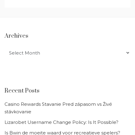
Archives
Archives
Recent Posts
Casino Rewards Stavanie Pred zápasom vs Živé
stávkovanie
Lizarobet Username Change Policy: Is It Possible?
Is Bwin de moeite waard voor recreatieve spelers?