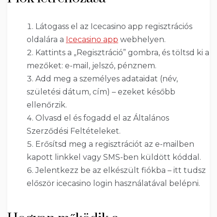
Látogass el az Icecasino app regisztrációs
oldalára a
Icecasino app
webhelyen.
Kattints a „Regisztráció” gombra, és töltsd ki a
mezőket: e-mail, jelszó, pénznem.
Add meg a személyes adataidat (név,
születési dátum, cím) – ezeket később
ellenőrzik.
Olvasd el és fogadd el az Általános
Szerződési Feltételeket.
Erősítsd meg a regisztrációt az e-mailben
kapott linkkel vagy SMS-ben küldött kóddal.
Jelentkezz be az elkészült fiókba – itt tudsz
először icecasino login használatával belépni.