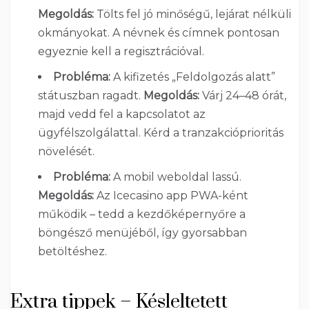
Megoldás:
Tölts fel jó minőségű, lejárat nélküli
okmányokat. A névnek és címnek pontosan
egyeznie kell a regisztrációval.
Probléma:
A kifizetés „Feldolgozás alatt”
státuszban ragadt.
Megoldás:
Várj 24–48 órát,
majd vedd fel a kapcsolatot az
ügyfélszolgálattal. Kérd a tranzakcióprioritás
növelését.
Probléma:
A mobil weboldal lassú.
Megoldás:
Az Icecasino app PWA-ként
működik – tedd a kezdőképernyőre a
böngésző menüjéből, így gyorsabban
betöltéshez.
Extra tippek – Késleltetett