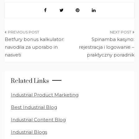
Post
Betfury bonus kalkulator:
Spinamba kasyno:
navigation
navodila za uporabo in
rejestracja i logowanie –
nasveti
praktyczny poradnik
Related Links
Industrial Product Marketing
Best Industrial Blog
Industrial Content Blog
Industrial Blogs