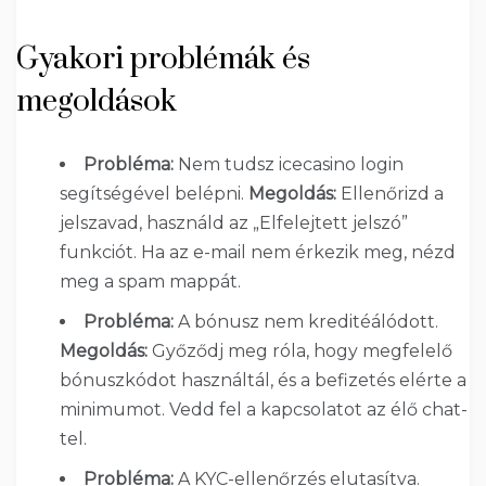
Gyakori problémák és
megoldások
Probléma:
Nem tudsz icecasino login
segítségével belépni.
Megoldás:
Ellenőrizd a
jelszavad, használd az „Elfelejtett jelszó”
funkciót. Ha az e-mail nem érkezik meg, nézd
meg a spam mappát.
Probléma:
A bónusz nem kreditéálódott.
Megoldás:
Győződj meg róla, hogy megfelelő
bónuszkódot használtál, és a befizetés elérte a
minimumot. Vedd fel a kapcsolatot az élő chat-
tel.
Probléma:
A KYC-ellenőrzés elutasítva.