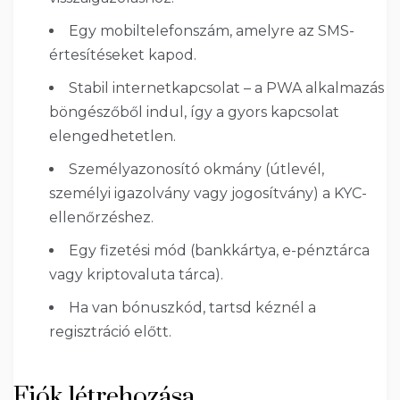
Egy mobiltelefonszám, amelyre az SMS-
értesítéseket kapod.
Stabil internetkapcsolat – a PWA alkalmazás
böngészőből indul, így a gyors kapcsolat
elengedhetetlen.
Személyazonosító okmány (útlevél,
személyi igazolvány vagy jogosítvány) a KYC-
ellenőrzéshez.
Egy fizetési mód (bankkártya, e-pénztárca
vagy kriptovaluta tárca).
Ha van bónuszkód, tartsd kéznél a
regisztráció előtt.
Fiók létrehozása