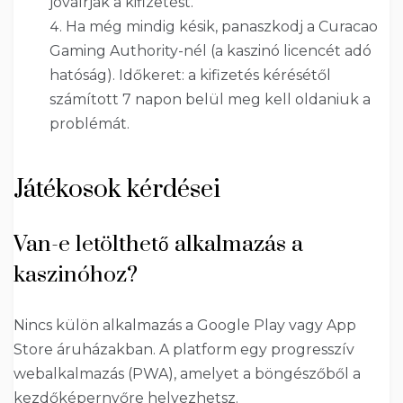
jóváírják a kifizetést.
Ha még mindig késik, panaszkodj a Curacao
Gaming Authority-nél (a kaszinó licencét adó
hatóság). Időkeret: a kifizetés kérésétől
számított 7 napon belül meg kell oldaniuk a
problémát.
Játékosok kérdései
Van-e letölthető alkalmazás a
kaszinóhoz?
Nincs külön alkalmazás a Google Play vagy App
Store áruházakban. A platform egy progresszív
webalkalmazás (PWA), amelyet a böngészőből a
kezdőképernyőre helyezhetsz.