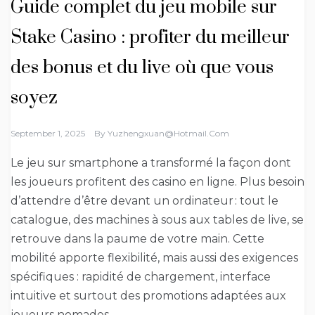
Guide complet du jeu mobile sur
Stake Casino : profiter du meilleur
des bonus et du live où que vous
soyez
September 1, 2025
By
Yuzhengxuan@hotmail.com
Le jeu sur smartphone a transformé la façon dont
les joueurs profitent des casino en ligne. Plus besoin
d’attendre d’être devant un ordinateur : tout le
catalogue, des machines à sous aux tables de live, se
retrouve dans la paume de votre main. Cette
mobilité apporte flexibilité, mais aussi des exigences
spécifiques : rapidité de chargement, interface
intuitive et surtout des promotions adaptées aux
joueurs nomades.