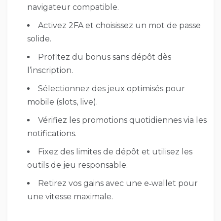
navigateur compatible.
Activez 2FA et choisissez un mot de passe
solide.
Profitez du bonus sans dépôt dès
l’inscription.
Sélectionnez des jeux optimisés pour
mobile (slots, live).
Vérifiez les promotions quotidiennes via les
notifications.
Fixez des limites de dépôt et utilisez les
outils de jeu responsable.
Retirez vos gains avec une e‑wallet pour
une vitesse maximale.