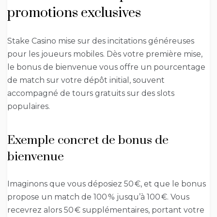
promotions exclusives
Stake Casino mise sur des incitations généreuses
pour les joueurs mobiles. Dès votre première mise,
le bonus de bienvenue vous offre un pourcentage
de match sur votre dépôt initial, souvent
accompagné de tours gratuits sur des slots
populaires.
Exemple concret de bonus de
bienvenue
Imaginons que vous déposiez 50 €, et que le bonus
propose un match de 100 % jusqu’à 100 €. Vous
recevrez alors 50 € supplémentaires, portant votre