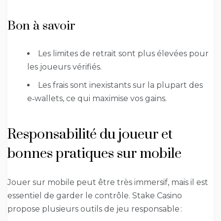
Bon à savoir
Les limites de retrait sont plus élevées pour
les joueurs vérifiés.
Les frais sont inexistants sur la plupart des
e‑wallets, ce qui maximise vos gains.
Responsabilité du joueur et
bonnes pratiques sur mobile
Jouer sur mobile peut être très immersif, mais il est
essentiel de garder le contrôle. Stake Casino
propose plusieurs outils de jeu responsable :