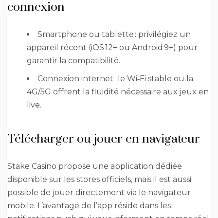
connexion
Smartphone ou tablette : privilégiez un
appareil récent (iOS 12+ ou Android 9+) pour
garantir la compatibilité.
Connexion internet : le Wi‑Fi stable ou la
4G/5G offrent la fluidité nécessaire aux jeux en
live.
Télécharger ou jouer en navigateur
Stake Casino propose une application dédiée
disponible sur les stores officiels, mais il est aussi
possible de jouer directement via le navigateur
mobile. L’avantage de l’app réside dans les