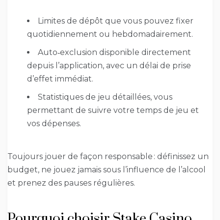
Limites de dépôt que vous pouvez fixer
quotidiennement ou hebdomadairement.
Auto‑exclusion disponible directement
depuis l’application, avec un délai de prise
d’effet immédiat.
Statistiques de jeu détaillées, vous
permettant de suivre votre temps de jeu et
vos dépenses.
Toujours jouer de façon responsable : définissez un
budget, ne jouez jamais sous l’influence de l’alcool
et prenez des pauses régulières.
Pourquoi choisir Stake Casino