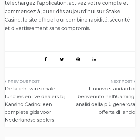
téléchargez l’application, activez votre compte et
commencez à jouer dès aujourd’hui sur Stake
Casino, le site officiel qui combine rapidité, sécurité
et divertissement sans compromis.
Post
De kracht van sociale
Il nuovo standard di
navigation
functies en live dealers bij
benvenuto nell’iGaming:
Kansino Casino: een
analisi della più generosa
complete gids voor
offerta di lancio
Nederlandse spelers