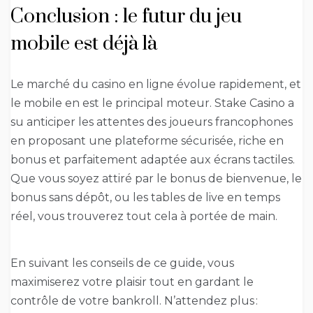
Conclusion : le futur du jeu
mobile est déjà là
Le marché du casino en ligne évolue rapidement, et
le mobile en est le principal moteur. Stake Casino a
su anticiper les attentes des joueurs francophones
en proposant une plateforme sécurisée, riche en
bonus et parfaitement adaptée aux écrans tactiles.
Que vous soyez attiré par le bonus de bienvenue, le
bonus sans dépôt, ou les tables de live en temps
réel, vous trouverez tout cela à portée de main.
En suivant les conseils de ce guide, vous
maximiserez votre plaisir tout en gardant le
contrôle de votre bankroll. N’attendez plus :