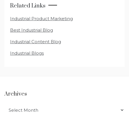
Related Links
Industrial Product Marketing
Best Industrial Blog
Industrial Content Blog
Industrial Blogs
Archives
Archives