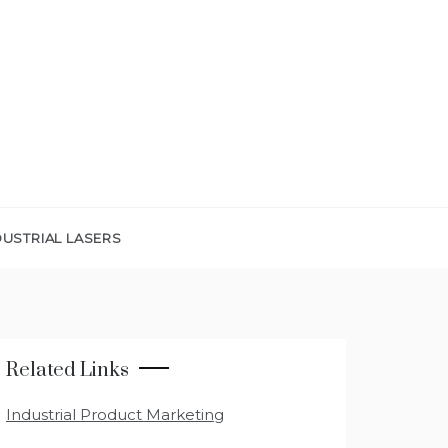
DUSTRIAL LASERS
Related Links
Industrial Product Marketing