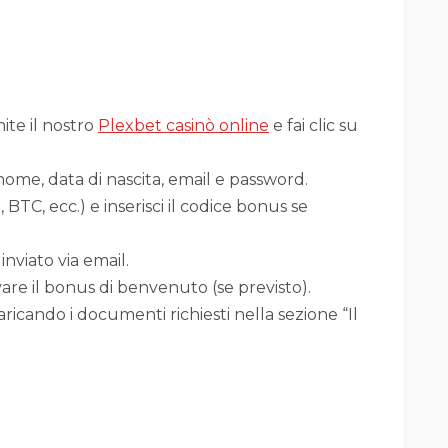
mite il nostro
Plexbet casinò online
e fai clic su
me, data di nascita, email e password.
 BTC, ecc.) e inserisci il codice bonus se
inviato via email.
vare il bonus di benvenuto (se previsto).
aricando i documenti richiesti nella sezione “Il