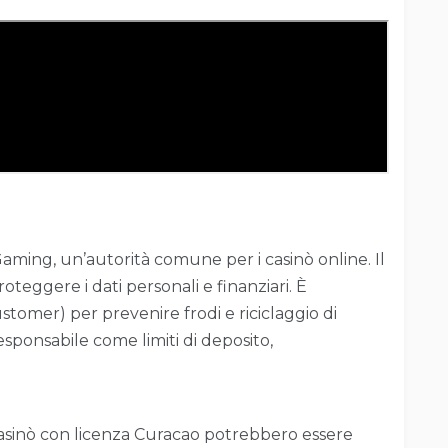
aming, un’autorità comune per i casinò online. Il
proteggere i dati personali e finanziari. È
stomer) per prevenire frodi e riciclaggio di
esponsabile come limiti di deposito,
casinò con licenza Curacao potrebbero essere