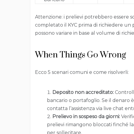
Attenzione: i prelievi potrebbero essere sog
completato il KYC prima di richiedere un pr
possono variare in base al volume di richie
When Things Go Wrong
Ecco 5 scenari comuni e come risolverli:
Deposito non accreditato:
Controll
bancario o portafoglio. Se il denaro
contatta l’assistenza via live chat en
Prelievo in sospeso da giorni:
Verifi
prelievi rimangono bloccati finché la
per sollecitare.