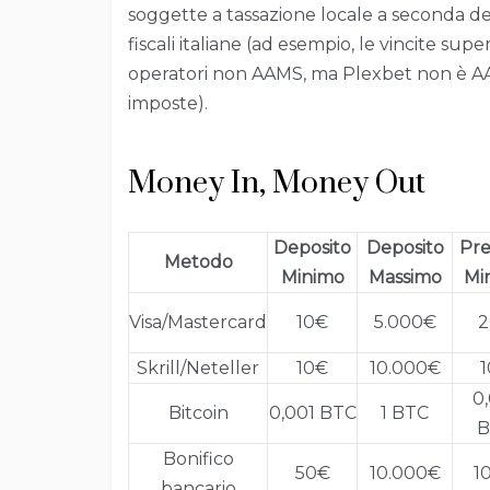
soggette a tassazione locale a seconda del
fiscali italiane (ad esempio, le vincite sup
operatori non AAMS, ma Plexbet non è AAM
imposte).
Money In, Money Out
Deposito
Deposito
Pre
Metodo
Minimo
Massimo
Mi
Visa/Mastercard
10€
5.000€
2
Skrill/Neteller
10€
10.000€
0
Bitcoin
0,001 BTC
1 BTC
B
Bonifico
50€
10.000€
1
bancario