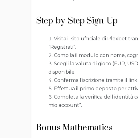
Step-by-Step Sign-Up
Visita il sito ufficiale di Plexbet tra
“Registrati”.
Compila il modulo con nome, cogno
Scegli la valuta di gioco (EUR, USD,
disponibile.
Conferma l’iscrizione tramite il link 
Effettua il primo deposito per atti
Completa la verifica dell’identità c
mio account”.
Bonus Mathematics