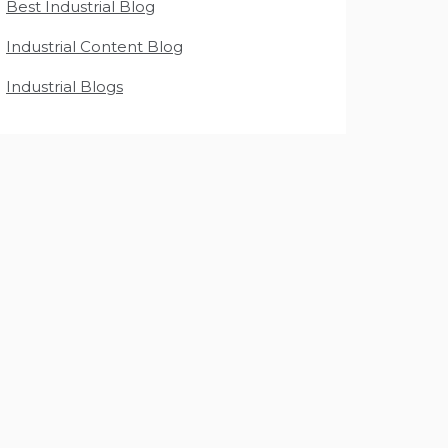
Best Industrial Blog
Industrial Content Blog
Industrial Blogs