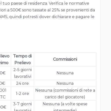
 tuo paese di residenza. Verifica le normative
eriori a 500€ sono tassate al 25% se provenienti da
S, quindi potresti dover dichiarare e pagare le
lievo
Tempo di
Commissioni
nimo
Prelievo
2-5 giorni
0€
Nessuna
lavorativi
10€
24 ore
Nessuna
,001
Nessuna (commissioni di rete a
1-2 ore
TC
carico del giocatore)
3-7 giorni
Nessuna (a volte spese
00€
lavorativi
intermedie)