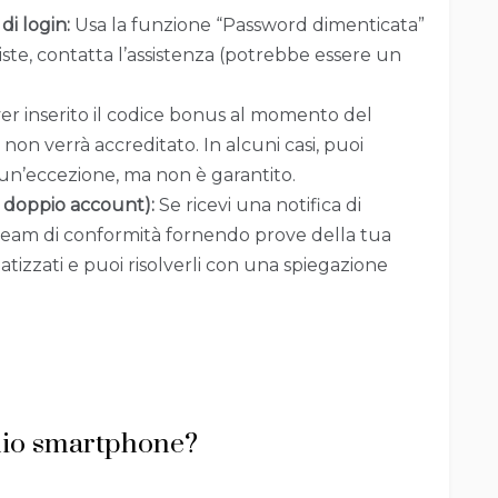
i login:
Usa la funzione “Password dimenticata”
ste, contatta l’assistenza (potrebbe essere un
ver inserito il codice bonus al momento del
 non verrà accreditato. In alcuni casi, puoi
un’eccezione, ma non è garantito.
. doppio account):
Se ricevi una notifica di
 team di conformità fornendo prove della tua
atizzati e puoi risolverli con una spiegazione
 mio smartphone?