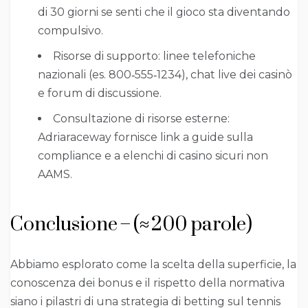
di 30 giorni se senti che il gioco sta diventando
compulsivo.
Risorse di supporto: linee telefoniche
nazionali (es. 800‑555‑1234), chat live dei casinò
e forum di discussione.
Consultazione di risorse esterne:
Adriaraceway fornisce link a guide sulla
compliance e a elenchi di casino sicuri non
AAMS.
Conclusione – (≈ 200 parole)
Abbiamo esplorato come la scelta della superficie, la
conoscenza dei bonus e il rispetto della normativa
siano i pilastri di una strategia di betting sul tennis