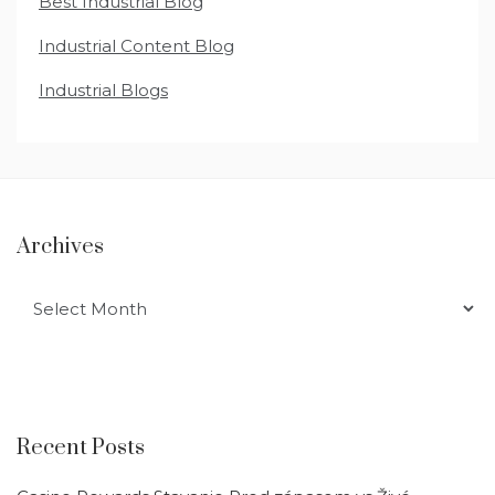
Best Industrial Blog
Industrial Content Blog
Industrial Blogs
Archives
Archives
Recent Posts