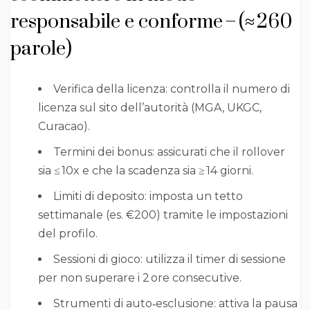
responsabile e conforme – (≈ 260
parole)
Verifica della licenza: controlla il numero di
licenza sul sito dell’autorità (MGA, UKGC,
Curacao).
Termini dei bonus: assicurati che il rollover
sia ≤ 10x e che la scadenza sia ≥ 14 giorni.
Limiti di deposito: imposta un tetto
settimanale (es. €200) tramite le impostazioni
del profilo.
Sessioni di gioco: utilizza il timer di sessione
per non superare i 2 ore consecutive.
Strumenti di auto‑esclusione: attiva la pausa