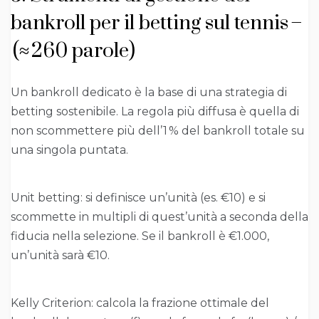
bankroll per il betting sul tennis –
(≈ 260 parole)
Un bankroll dedicato è la base di una strategia di
betting sostenibile. La regola più diffusa è quella di
non scommettere più dell’1 % del bankroll totale su
una singola puntata.
Unit betting: si definisce un’unità (es. €10) e si
scommette in multipli di quest’unità a seconda della
fiducia nella selezione. Se il bankroll è €1.000,
un’unità sarà €10.
Kelly Criterion: calcola la frazione ottimale del