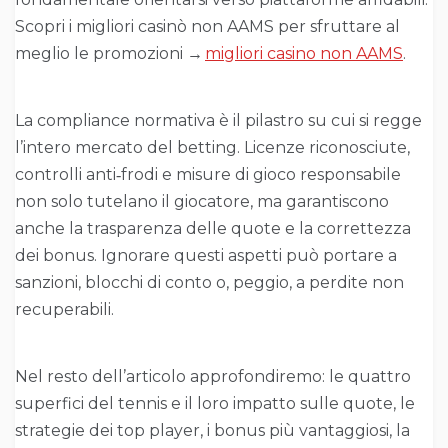
Scopri i migliori casinò non AAMS per sfruttare al
meglio le promozioni →
migliori casino non AAMS
.
La compliance normativa è il pilastro su cui si regge
l’intero mercato del betting. Licenze riconosciute,
controlli anti‑frodi e misure di gioco responsabile
non solo tutelano il giocatore, ma garantiscono
anche la trasparenza delle quote e la correttezza
dei bonus. Ignorare questi aspetti può portare a
sanzioni, blocchi di conto o, peggio, a perdite non
recuperabili.
Nel resto dell’articolo approfondiremo: le quattro
superfici del tennis e il loro impatto sulle quote, le
strategie dei top player, i bonus più vantaggiosi, la