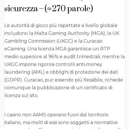
sicurezza – (≈ 270 parole)
Le autorità di gioco più rispettate a livello globale
includono la Malta Gaming Authority (MGA), la UK
Gambling Commission (UKGC) e la Curacao
eGaming. Una licenza MGA garantisce un RTP
medio superiore al 96 % e audit trimestrali, mentre la
UKGC impone rigorosi controlli anti‑money
laundering (AML) e obblighi di protezione dei dati
(GDPR). Curacao, pur essendo più flessibile, richiede
comunque la pubblicazione di un certificato di
licenza sul sito.
I casino non AAMS operano fuori dal territorio
italiano, ma molti di essi sono soggetti a normative