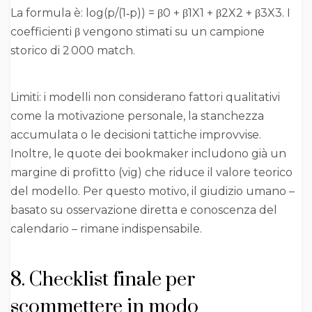
La formula è: log(p/(1‑p)) = β0 + β1X1 + β2X2 + β3X3. I
coefficienti β vengono stimati su un campione
storico di 2 000 match.
Limiti: i modelli non considerano fattori qualitativi
come la motivazione personale, la stanchezza
accumulata o le decisioni tattiche improvvise.
Inoltre, le quote dei bookmaker includono già un
margine di profitto (vig) che riduce il valore teorico
del modello. Per questo motivo, il giudizio umano –
basato su osservazione diretta e conoscenza del
calendario – rimane indispensabile.
8. Checklist finale per
scommettere in modo