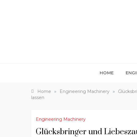
Skip
to
content
HOME
ENGI
»
»
Home
Engineering Machinery
Glücksbr
lassen
Engineering Machinery
Glücksbringer und Liebesza