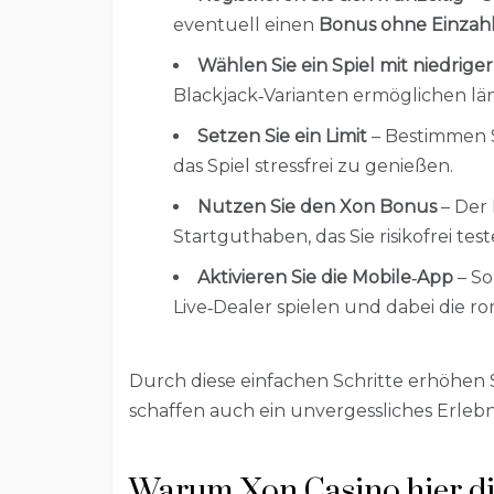
eventuell einen
Bonus ohne Einzah
Wählen Sie ein Spiel mit niedriger 
Blackjack‑Varianten ermöglichen lä
Setzen Sie ein Limit
– Bestimmen S
das Spiel stressfrei zu genießen.
Nutzen Sie den Xon Bonus
– Der 
Startguthaben, das Sie risikofrei te
Aktivieren Sie die Mobile‑App
– So
Live‑Dealer spielen und dabei die 
Durch diese einfachen Schritte erhöhen 
schaffen auch ein unvergessliches Erlebni
Warum Xon Casino hier die