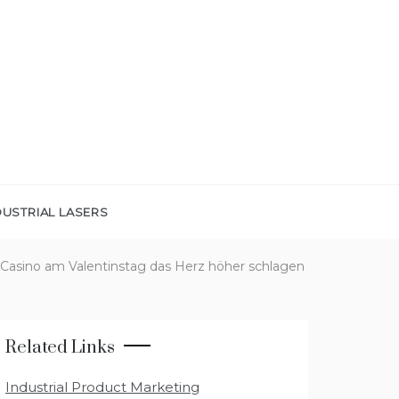
DUSTRIAL LASERS
 Casino am Valentinstag das Herz höher schlagen
Related Links
Industrial Product Marketing