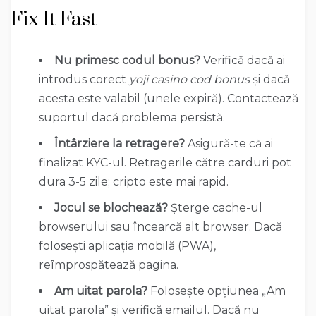
Fix It Fast
Nu primesc codul bonus?
Verifică dacă ai
introdus corect
yoji casino cod bonus
și dacă
acesta este valabil (unele expiră). Contactează
suportul dacă problema persistă.
Întârziere la retragere?
Asigură-te că ai
finalizat KYC-ul. Retragerile către carduri pot
dura 3-5 zile; cripto este mai rapid.
Jocul se blochează?
Șterge cache-ul
browserului sau încearcă alt browser. Dacă
folosești aplicația mobilă (PWA),
reîmprospătează pagina.
Am uitat parola?
Folosește opțiunea „Am
uitat parola” și verifică emailul. Dacă nu