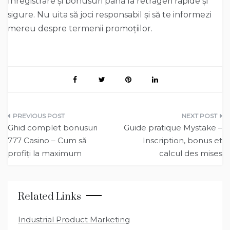
înregistrare și bonusuri până la retrageri rapide și
sigure. Nu uita să joci responsabil și să te informezi
mereu despre termenii promoțiilor.
Post
Ghid complet bonusuri
Guide pratique Mystake –
navigation
777 Casino – Cum să
Inscription, bonus et
profiți la maximum
calcul des mises
Related Links
Industrial Product Marketing