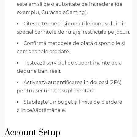
este emisă de o autoritate de încredere (de
exemplu, Curacao eGaming).
Citește termenii și condițiile bonusului – în
special cerințele de rulaj și restricțiile pe jocuri.
Confirmă metodele de plată disponibile și
comisioanele asociate.
Testează serviciul de suport înainte de a
depune bani reali.
Activează autentificarea în doi pași (2FA)
pentru securitate suplimentară.
Stabilește un buget și limite de pierdere
zilnice/săptămânale.
Account Setup