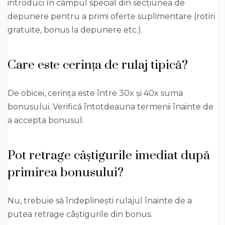
introduci în câmpul special din secțiunea de
depunere pentru a primi oferte suplimentare (rotiri
gratuite, bonus la depunere etc.).
Care este cerința de rulaj tipică?
De obicei, cerința este între 30x și 40x suma
bonusului. Verifică întotdeauna termenii înainte de
a accepta bonusul.
Pot retrage câștigurile imediat după
primirea bonusului?
Nu, trebuie să îndeplinești rulajul înainte de a
putea retrage câștigurile din bonus.