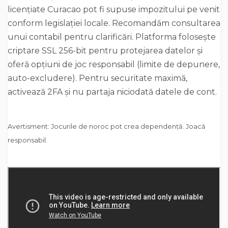
licențiate Curacao pot fi supuse impozitului pe venit
conform legislației locale. Recomandăm consultarea
unui contabil pentru clarificări. Platforma folosește
criptare SSL 256-bit pentru protejarea datelor și
oferă opțiuni de joc responsabil (limite de depunere,
auto-excludere). Pentru securitate maximă,
activează 2FA și nu partaja niciodată datele de cont.
Avertisment: Jocurile de noroc pot crea dependență. Joacă
responsabil.