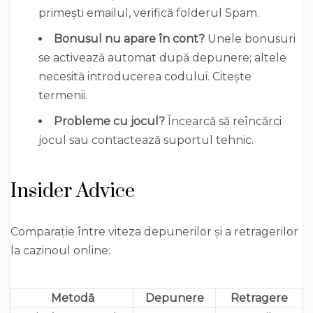
primești emailul, verifică folderul Spam.
Bonusul nu apare în cont?
Unele bonusuri
se activează automat după depunere; altele
necesită introducerea codului. Citește
termenii.
Probleme cu jocul?
Încearcă să reîncărci
jocul sau contactează suportul tehnic.
Insider Advice
Comparație între viteza depunerilor și a retragerilor
la cazinoul online:
Metodă
Depunere
Retragere