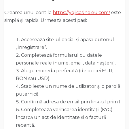
Crearea unui cont la
https://yojicasino.eu.com/
este
simplă și rapidă. Urmează acești pași:
Accesează site-ul oficial și apasă butonul
„Înregistrare”.
Completează formularul cu datele
personale reale (nume, email, data nașterii).
Alege moneda preferată (de obicei EUR,
RON sau USD).
Stabilește un nume de utilizator și o parolă
puternică.
Confirmă adresa de email prin link-ul primit.
Completează verificarea identității (KYC) –
încarcă un act de identitate și o factură
recentă.