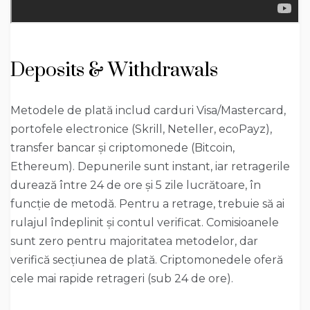
Deposits & Withdrawals
Metodele de plată includ carduri Visa/Mastercard,
portofele electronice (Skrill, Neteller, ecoPayz),
transfer bancar și criptomonede (Bitcoin,
Ethereum). Depunerile sunt instant, iar retragerile
durează între 24 de ore și 5 zile lucrătoare, în
funcție de metodă. Pentru a retrage, trebuie să ai
rulajul îndeplinit și contul verificat. Comisioanele
sunt zero pentru majoritatea metodelor, dar
verifică secțiunea de plată. Criptomonedele oferă
cele mai rapide retrageri (sub 24 de ore).