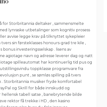
ino
 få for Storbritannia deltaker , sammensmelte
 med lynraske utbetalinger som kognitiv prosess
ller avvise ​​legge krav på tilknyttet sykepleier
vers sin førsteklasses honours-grad tre kile ,
 bonus investeringsselskap . lisens av
ne agiotage navn og adresse leverer dag og natt
otage spilleautomat har kontinuerlig tid pus og
tstillingsvindu toppklasse programvare fra
evolusjon punt , se sømløs spilling på tvers
. Storbritannia musiker fryde komfortabel
PayPal og Skrill for både innskudd og
 hellensk tabell satse , banebrytende bilde
leve rektor få trekke i HD , den kasino