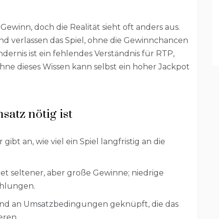
Gewinn, doch die Realität sieht oft anders aus.
und verlassen das Spiel, ohne die Gewinnchancen
dernis ist ein fehlendes Verständnis für RTP,
hne dieses Wissen kann selbst ein hoher Jackpot
atz nötig ist
bt an, wie viel ein Spiel langfristig an die
utet seltener, aber große Gewinne; niedrige
zahlungen.
sind an Umsatzbedingungen geknüpft, die das
eren.