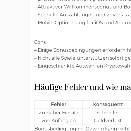
– Attraktiver Willkommensbonus und B
– Schnelle Auszahlungen und zuverläss
– Mobile Optimierung für iOS und Andro
Cons:
– Einige Bonusbedingungen erfordern 
– Nicht alle Spiele unterstützen sofortig
– Eingeschränkte Auswahl an Kryptowä
Häufige Fehler und wie ma
Fehler
Konsequenz
Zu hoher Einsatz
Schneller
von Anfang an
Geldverlust
Bonusbedingungen
Gewinn kann nicht