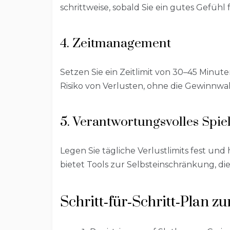
schrittweise, sobald Sie ein gutes Gefüh
4. Zeitmanagement
Setzen Sie ein Zeitlimit von 30–45 Minut
Risiko von Verlusten, ohne die Gewinnwah
5. Verantwortungsvolles Spie
Legen Sie tägliche Verlustlimits fest und 
bietet Tools zur Selbsteinschränkung, die
Schritt‑für‑Schritt‑Plan z