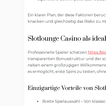
Ein klarer Plan, der diese Faktoren berüc
knacken und gleichzeitig das Risiko zu m
Slotlounge Casino als idea
Professionelle Spieler schätzen
https://s
transparenten Bonusstruktur und der sc
neben einem großzügigen Willkommensb
es ermöglicht, erste Spins zu testen, ohne
Einzigartige Vorteile von Slo
Breite Spielauswahl – Von klassis