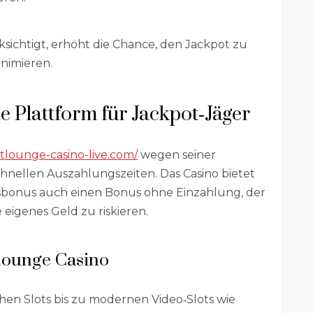
ksichtigt, erhöht die Chance, den Jackpot zu
inimieren.
le Plattform für Jackpot‑Jäger
lotlounge-casino-live.com/
wegen seiner
hnellen Auszahlungszeiten. Das Casino bietet
onus auch einen Bonus ohne Einzahlung, der
 eigenes Geld zu riskieren.
tlounge Casino
chen Slots bis zu modernen Video‑Slots wie