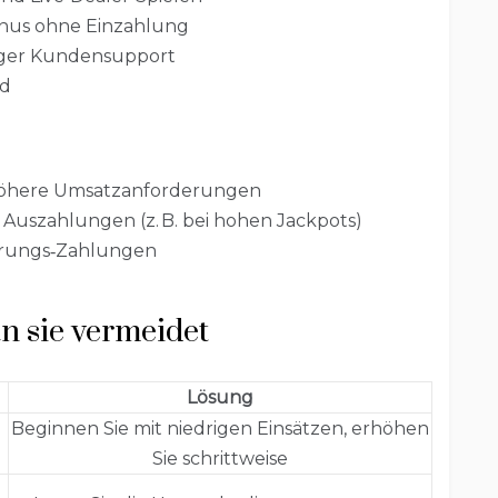
onus ohne Einzahlung
iger Kundensupport
id
höhere Umsatzanforderungen
e Auszahlungen (z. B. bei hohen Jackpots)
hrungs‑Zahlungen
n sie vermeidet
Lösung
Beginnen Sie mit niedrigen Einsätzen, erhöhen
Sie schrittweise