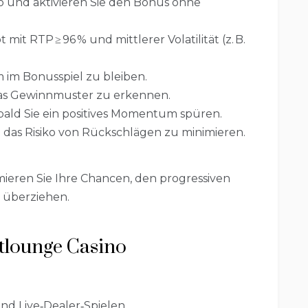
no und aktivieren Sie den Bonus ohne
mit RTP ≥ 96 % und mittlerer Volatilität (z. B.
 im Bonusspiel zu bleiben.
 das Gewinnmuster zu erkennen.
obald Sie ein positives Momentum spüren.
 das Risiko von Rückschlägen zu minimieren.
mieren Sie Ihre Chancen, den progressiven
 überziehen.
otlounge Casino
 und Live‑Dealer‑Spielen