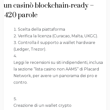
un casinò blockchain‑ready –
420 parole
Scelta della piattaforma
Verifica la licenza (Curacao, Malta, UKGC).
Controlla il supporto a wallet hardware
(Ledger, Trezor).
Leggi le recensioni su siti indipendenti, inclusa
la sezione “lista casino non AAMS” di Placard
Network, per avere un panorama dei pro e
contro.
Creazione di un wallet crypto