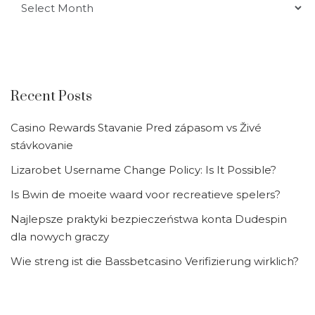
Recent Posts
Casino Rewards Stavanie Pred zápasom vs Živé
stávkovanie
Lizarobet Username Change Policy: Is It Possible?
Is Bwin de moeite waard voor recreatieve spelers?
Najlepsze praktyki bezpieczeństwa konta Dudespin
dla nowych graczy
Wie streng ist die Bassbetcasino Verifizierung wirklich?