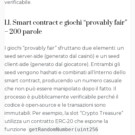
verificabile.
1.1. Smart contract e giochi “provably fair”
– 200 parole
I giochi “provably fair” sfruttano due elementi: un
seed server‑side (generato dal casinò) e un seed
client‑side (generato dal giocatore). Entrambi gli
seed vengono hashati e combinati all’interno dello
smart contract, producendo un numero casuale
che non può essere manipolato dopo il fatto. Il
processo è pubblicamente verificabile perché il
codice è open‑source e le transazioni sono
immutabili. Per esempio, la slot “Crypto Treasure”
utilizza un contratto ERC‑20 che espone la
funzione
getRandomNumber(uint256