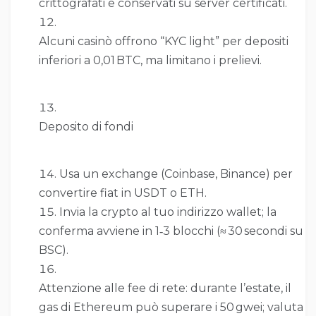
crittografati e conservati su server certificati.
Alcuni casinò offrono “KYC light” per depositi
inferiori a 0,01 BTC, ma limitano i prelievi.
Deposito di fondi
Usa un exchange (Coinbase, Binance) per
convertire fiat in USDT o ETH.
Invia la crypto al tuo indirizzo wallet; la
conferma avviene in 1‑3 blocchi (≈ 30 secondi su
BSC).
Attenzione alle fee di rete: durante l’estate, il
gas di Ethereum può superare i 50 gwei; valuta