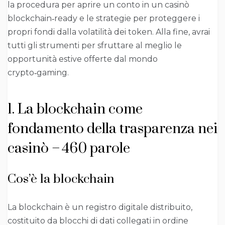
la procedura per aprire un conto in un casinò
blockchain‑ready e le strategie per proteggere i
propri fondi dalla volatilità dei token. Alla fine, avrai
tutti gli strumenti per sfruttare al meglio le
opportunità estive offerte dal mondo
crypto‑gaming.
1. La blockchain come
fondamento della trasparenza nei
casinò – 460 parole
Cos’è la blockchain
La blockchain è un registro digitale distribuito,
costituito da blocchi di dati collegati in ordine