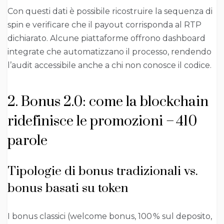
Con questi dati è possibile ricostruire la sequenza di
spin e verificare che il payout corrisponda al RTP
dichiarato. Alcune piattaforme offrono dashboard
integrate che automatizzano il processo, rendendo
l’audit accessibile anche a chi non conosce il codice.
2. Bonus 2.0: come la blockchain
ridefinisce le promozioni – 410
parole
Tipologie di bonus tradizionali vs.
bonus basati su token
I bonus classici (welcome bonus, 100 % sul deposito,