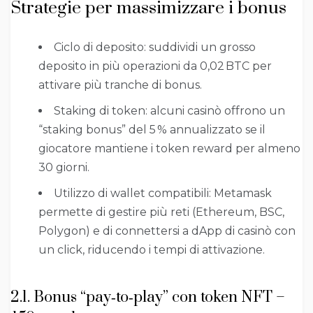
Strategie per massimizzare i bonus
Ciclo di deposito: suddividi un grosso
deposito in più operazioni da 0,02 BTC per
attivare più tranche di bonus.
Staking di token: alcuni casinò offrono un
“staking bonus” del 5 % annualizzato se il
giocatore mantiene i token reward per almeno
30 giorni.
Utilizzo di wallet compatibili: Metamask
permette di gestire più reti (Ethereum, BSC,
Polygon) e di connettersi a dApp di casinò con
un click, riducendo i tempi di attivazione.
2.1. Bonus “pay‑to‑play” con token NFT –