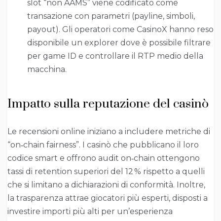
slot “non AAMS” viene codificato come
transazione con parametri (payline, simboli,
payout). Gli operatori come CasinoX hanno reso
disponibile un explorer dove è possibile filtrare
per game ID e controllare il RTP medio della
macchina.
Impatto sulla reputazione del casinò
Le recensioni online iniziano a includere metriche di
“on‑chain fairness”. I casinò che pubblicano il loro
codice smart e offrono audit on‑chain ottengono
tassi di retention superiori del 12 % rispetto a quelli
che si limitano a dichiarazioni di conformità. Inoltre,
la trasparenza attrae giocatori più esperti, disposti a
investire importi più alti per un’esperienza