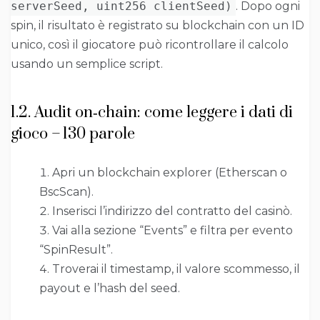
serverSeed, uint256 clientSeed)
. Dopo ogni
spin, il risultato è registrato su blockchain con un ID
unico, così il giocatore può ricontrollare il calcolo
usando un semplice script.
1.2. Audit on‑chain: come leggere i dati di
gioco – 130 parole
Apri un blockchain explorer (Etherscan o
BscScan).
Inserisci l’indirizzo del contratto del casinò.
Vai alla sezione “Events” e filtra per evento
“SpinResult”.
Troverai il timestamp, il valore scommesso, il
payout e l’hash del seed.