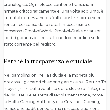
cronologico. Ogni blocco contiene transazioni
firmate crittograficamente e, una volta aggiunto, è
immutabile: nessuno può alterare le informazioni
senza il consenso della rete. Il meccanismo di
consenso (Proof‑of‑Work, Proof‑of‑Stake o varianti
ibride) garantisce che tutti i nodi concordino sullo
stato corrente del registro.
Perché la trasparenza è cruciale
Nel gambling online, la fiducia è la moneta più
preziosa. I giocatori chiedono garanzie sul Return To
Player (RTP), sulla volatilità delle slot e sull’integrità
dei risultati. Le autorità di regolamentazione, come
la Malta Gaming Authority o la Curacao eGaming,
richiedono audit periodici, ma i processi tradizionali